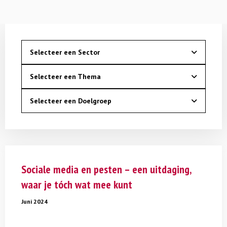
Selecteer een Sector
Selecteer een Thema
Selecteer een Doelgroep
Lees
meer
Sociale media en pesten – een uitdaging,
over
waar je tóch wat mee kunt
Sociale
media
Juni 2024
en
pesten