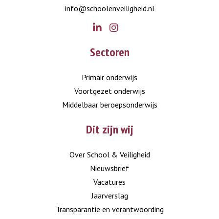
info@schoolenveiligheid.nl
Go
Go
Sectoren
to
to
LinkedIn
Instagram
Primair onderwijs
Voortgezet onderwijs
Middelbaar beroepsonderwijs
Dit zijn wij
Over School & Veiligheid
Nieuwsbrief
Vacatures
Jaarverslag
Transparantie en verantwoording