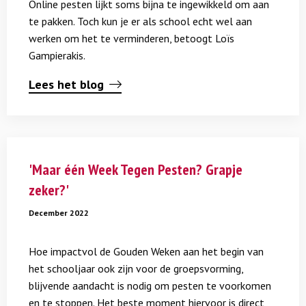
Online pesten lijkt soms bijna te ingewikkeld om aan
–
te pakken. Toch kun je er als school echt wel aan
een
werken om het te verminderen, betoogt Loïs
uitdaging,
Gampierakis.
waar
je
Lees het blog
tóch
wat
mee
kunt
Lees
meer
'Maar één Week Tegen Pesten? Grapje
over
zeker?'
'Maar
één
December 2022
Week
Tegen
Hoe impactvol de Gouden Weken aan het begin van
Pesten?
het schooljaar ook zijn voor de groepsvorming,
Grapje
blijvende aandacht is nodig om pesten te voorkomen
zeker?'
en te stoppen. Het beste moment hiervoor is direct