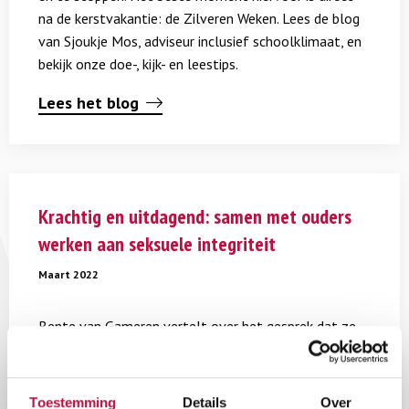
na de kerstvakantie: de Zilveren Weken. Lees de blog
van Sjoukje Mos, adviseur inclusief schoolklimaat, en
bekijk onze doe-, kijk- en leestips.
Lees het blog
Lees
meer
Krachtig en uitdagend: samen met ouders
over
werken aan seksuele integriteit
Krachtig
en
Maart 2022
uitdagend:
samen
Bente van Gameren vertelt over het gesprek dat ze
met
had met juf Saar. Haar verhalen tonen de uitdagingen
ouders
én de kracht van het samenspel tussen ouders en
werken
school bij het werken aan seksuele integriteit.
aan
Toestemming
Details
Over