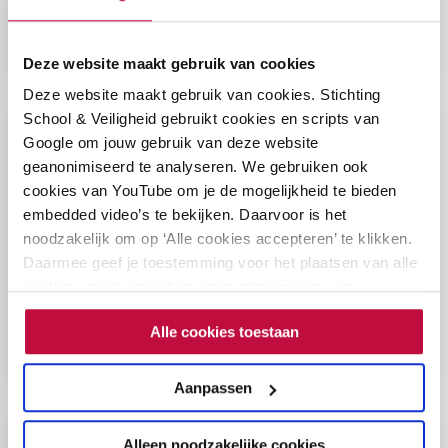
seksuele
Lees het blog
integriteit
Deze website maakt gebruik van cookies
Deze website maakt gebruik van cookies. Stichting
Lees
School & Veiligheid gebruikt cookies en scripts van
meer
Google om jouw gebruik van deze website
Ervaren crisismanager? Liever niet!
over
geanonimiseerd te analyseren. We gebruiken ook
Ervaren
September 2021
cookies van YouTube om je de mogelijkheid te bieden
crisismanager?
embedded video’s te bekijken. Daarvoor is het
Liever
noodzakelijk om op ‘Alle cookies accepteren’ te klikken.
In deze blog deelt crisisadviseur Lynn Louwe tips van
niet!
Daarmee geef je toestemming voor het plaatsen van alle
schoolleiders die kunnen helpen als je te maken krijgt
cookies, zoals omschreven in onze privacy- en
met een calamiteit op school.
cookieverklaring. Als je niet alle cookies accepteert, dan
Lees het blog
Alle cookies toestaan
kun je geen video's bekijken.
Aanpassen
Lees
Alleen noodzakelijke cookies
meer