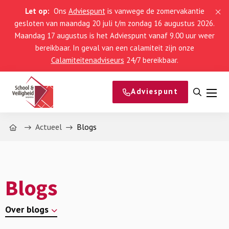
Let op:
Ons
Adviespunt
is vanwege de zomervakantie
gesloten van maandag 20 juli t/m zondag 16 augustus 2026.
Maandag 17 augustus is het Adviespunt vanaf 9.00 uur weer
bereikbaar. In geval van een calamiteit zijn onze
Calamiteitenadviseurs
24/7 bereikbaar.
Adviespunt
Open
Men
zoeke
Home
Actueel
Blogs
Blogs
Over blogs