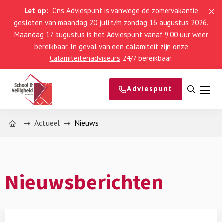
Let op:
Ons
Adviespunt
is vanwege de zomervakantie
gesloten van maandag 20 juli t/m zondag 16 augustus 2026.
Maandag 17 augustus is het Adviespunt vanaf 9.00 uur weer
bereikbaar. In geval van een calamiteit zijn onze
Calamiteitenadviseurs
24/7 bereikbaar.
Adviespunt
Open
Men
zoeke
Home
Actueel
Nieuws
Nieuwsberichten