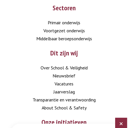
Go
Go
Sectoren
to
to
LinkedIn
Instagram
Primair onderwijs
Voortgezet onderwijs
Middelbaar beroepsonderwijs
Dit zijn wij
Over School & Veiligheid
Nieuwsbrief
Vacatures
Jaarverslag
Transparantie en verantwoording
About School & Safety
Onze initiatieven