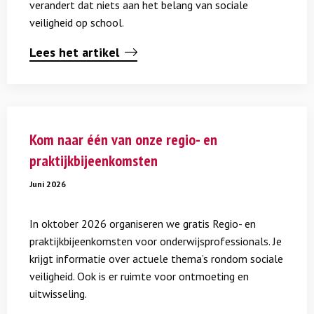
verandert dat niets aan het belang van sociale
veiligheid op school.
Lees het artikel
Lees
meer
Kom naar één van onze regio- en
over
praktijkbijeenkomsten
Kom
naar
Juni 2026
één
van
In oktober 2026 organiseren we gratis Regio- en
onze
praktijkbijeenkomsten voor onderwijsprofessionals. Je
regio-
krijgt informatie over actuele thema’s rondom sociale
en
veiligheid. Ook is er ruimte voor ontmoeting en
praktijkbijeenkomsten
uitwisseling.