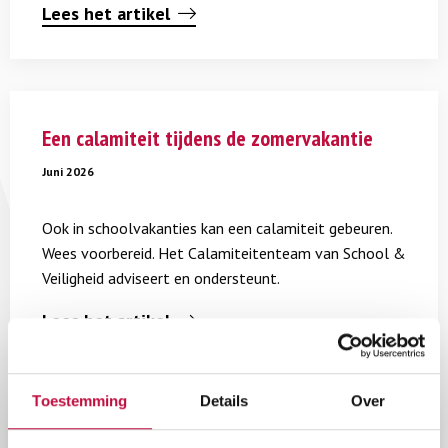
Lees het artikel
Lees
meer
Een calamiteit tijdens de zomervakantie
over
Een
Juni 2026
calamiteit
tijdens
Ook in schoolvakanties kan een calamiteit gebeuren.
de
Wees voorbereid. Het Calamiteitenteam van School &
zomervakantie
Veiligheid adviseert en ondersteunt.
Lees het artikel
Toestemming
Details
Over
Lees
meer
Ons jaarverslag 2025 is verschenen