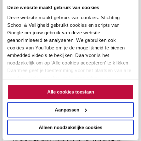
over
Deze website maakt gebruik van cookies
Ons
Mei 2026
Deze website maakt gebruik van cookies. Stichting
jaarverslag
School & Veiligheid gebruikt cookies en scripts van
2025
Samen met scholen, onderwijsprofessionals en
Google om jouw gebruik van deze website
is
partners hebben we ons ook in 2025 ingezet voor een
geanonimiseerd te analyseren. We gebruiken ook
verschenen
veilig schoolklimaat, zowel offline als online. Je leest
cookies van YouTube om je de mogelijkheid te bieden
er alles over in ons jaarverslag.
embedded video’s te bekijken. Daarvoor is het
noodzakelijk om op ‘Alle cookies accepteren’ te klikken.
Lees het artikel
Daarmee geef je toestemming voor het plaatsen van alle
cookies, zoals omschreven in onze privacy- en
cookieverklaring. Als je niet alle cookies accepteert, dan
Lees
Alle cookies toestaan
kun je geen video's bekijken.
meer
Een plek voor iedereen! Toch?
over
Aanpassen
Een
Mei 2026
plek
Alleen noodzakelijke cookies
voor
Van 21 t/m 25 september 2026 organiseren we weer
iedereen!
de landelijke Week tegen Pesten. Het thema van dit