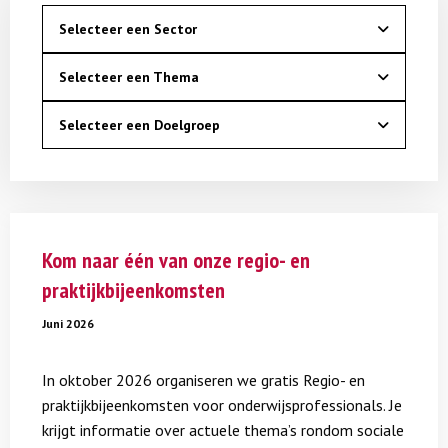
Selecteer een Sector
Selecteer een Thema
Selecteer een Doelgroep
Lees
meer
Kom naar één van onze regio- en
over
praktijkbijeenkomsten
Kom
naar
Juni 2026
één
van
In oktober 2026 organiseren we gratis Regio- en
onze
praktijkbijeenkomsten voor onderwijsprofessionals. Je
regio-
krijgt informatie over actuele thema’s rondom sociale
en