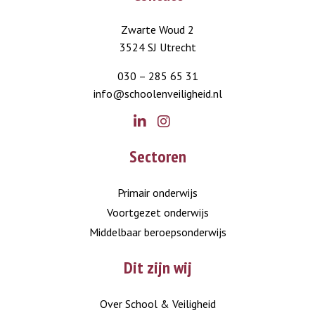
Zwarte Woud 2
3524 SJ Utrecht
030 – 285 65 31
info@schoolenveiligheid.nl
Go
Go
Sectoren
to
to
LinkedIn
Instagram
Primair onderwijs
Voortgezet onderwijs
Middelbaar beroepsonderwijs
Dit zijn wij
Over School & Veiligheid