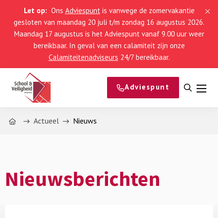
Let op:
Ons
Adviespunt
is vanwege de zomervakantie
gesloten van maandag 20 juli t/m zondag 16 augustus 2026.
Maandag 17 augustus is het Adviespunt vanaf 9.00 uur weer
bereikbaar. In geval van een calamiteit zijn onze
Calamiteitenadviseurs
24/7 bereikbaar.
Adviespunt
Open
Men
zoeke
Home
Actueel
Nieuws
Nieuwsberichten