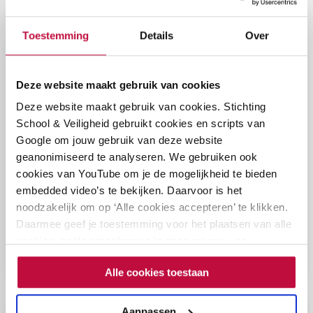
Lees
Toestemming
Details
Over
meer
Jubileummagazine School & Veiligheid
over
Jubileummagazine
Augustus 2024
Deze website maakt gebruik van cookies
School
&
Deze website maakt gebruik van cookies. Stichting
Ter ere van ons 10-jarig jubileum publiceren wij een
Veiligheid
School & Veiligheid gebruikt cookies en scripts van
unieke en eenmalige editie van het School & Veiligheid
Google om jouw gebruik van deze website
magazine. In dit magazine staan artikelen over sociale
geanonimiseerd te analyseren. We gebruiken ook
veiligheid in en rond de school. Praktijkverhalen, tips,
cookies van YouTube om je de mogelijkheid te bieden
verdiepende verhalen: alles om je te inspireren om
embedded video’s te bekijken. Daarvoor is het
ook in het nieuwe schooljaar te blijven werken aan
noodzakelijk om op ‘Alle cookies accepteren’ te klikken.
een fijne sfeer in de klas en op school.
Daarmee geef je toestemming voor het plaatsen van alle
cookies, zoals omschreven in onze privacy- en
Lees het artikel
cookieverklaring. Als je niet alle cookies accepteert, dan
Alle cookies toestaan
kun je geen video's bekijken.
Lees
Aanpassen