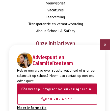
Nieuwsbrief
Vacatures
Jaarverslag
Transparantie en verantwoording
About School & Safety
Onze initiatieven
Adviespunt en
Digitaal Veiligheidsplan
Calamiteitenteam
Expertisepunt Burgerschap
Gendi
Heb je een vraag over sociale veiligheid of is er een
calamiteit op school? Neem dan contact op met ons
Week tegen Pesten
Adviespunt.
adviespunt@schoolenveiligheid.nl
030 285 66 16
Meer informatie