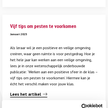
Lees
meer
Vijf tips om pesten te voorkomen
over
Vijf
Januari 2025
tips
om
Als leraar wil je een positieve en veilige omgeving
pesten
creëren, waar geen ruimte is voor pestgedrag. Hoe je
te
het hele jaar kan werken aan een veilige omgeving,
voorkomen
lees je in onze wetenschappelijk onderbouwde
publicatie: ‘Werken aan een positieve sfeer in de klas –
vijf tips om pesten te voorkomen’. Hiermee kan je
écht het verschil maken voor jouw klas.
Lees het artikel