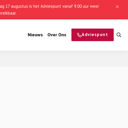
g 17 augustus is het Adviespunt vanaf 9.00 uur weer
reikbaar.
Nieuws
Over Ons
Adviespunt
O
z