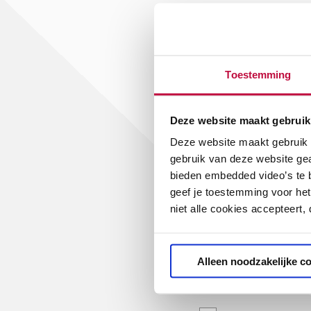
Functie
*
Toestemming
Bestuurder/schoo
Deze website maakt gebruik
Kwaliteitszorgme
Deze website maakt gebruik v
gebruik van deze website ge
Leraar/docent
bieden embedded video’s te b
geef je toestemming voor het
niet alle cookies accepteert,
Veiligheidscoördin
Alleen noodzakelijke c
Vertrouwensperso