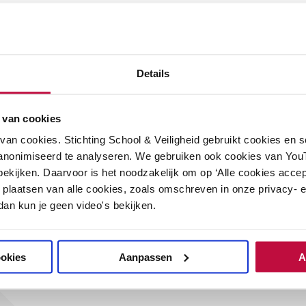
Details
lleider/manager
 van cookies
dewerker
an cookies. Stichting School & Veiligheid gebruikt cookies en 
anonimiseerd te analyseren. We gebruiken ook cookies van YouT
ekijken. Daarvoor is het noodzakelijk om op ‘Alle cookies accep
 plaatsen van alle cookies, zoals omschreven in onze privacy- en
 dan kun je geen video's bekijken.
ator
ookies
Aanpassen
A
on/intern begeleider