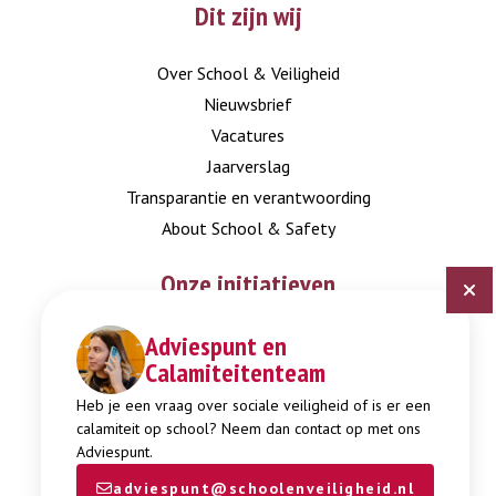
Dit zijn wij
Over School & Veiligheid
Nieuwsbrief
Vacatures
Jaarverslag
Transparantie en verantwoording
About School & Safety
Onze initiatieven
Adviespunt en
Digitaal Veiligheidsplan
Calamiteitenteam
Expertisepunt Burgerschap
Gendi
Heb je een vraag over sociale veiligheid of is er een
calamiteit op school? Neem dan contact op met ons
Week tegen Pesten
Adviespunt.
adviespunt@schoolenveiligheid.nl