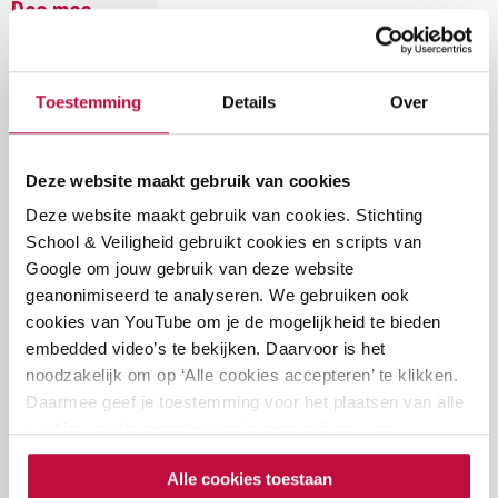
Doe mee
Doe mee met het Kick-off webinar, verdiep je in het
thema en krijg tips hoe je meedoet met de Week tegen
Toestemming
Details
Over
Pesten op jouw school.
Thema Week tegen Pesten
Deze website maakt gebruik van cookies
Deze website maakt gebruik van cookies. Stichting
Dit jaar is het thema ‘Een plek voor iedereen! Toch?’
School & Veiligheid gebruikt cookies en scripts van
Want een school is pas veilig als iedere leerling zich
Google om jouw gebruik van deze website
gezien, gehoord en gewaardeerd voelt. Het begin van
geanonimiseerd te analyseren. We gebruiken ook
cookies van YouTube om je de mogelijkheid te bieden
het schooljaar is hét moment om te werken aan een
embedded video’s te bekijken. Daarvoor is het
veilig en positief schoolklimaat.
noodzakelijk om op ‘Alle cookies accepteren’ te klikken.
Daarmee geef je toestemming voor het plaatsen van alle
cookies, zoals omschreven in onze privacy- en
Schrijf je in voor het webinar
cookieverklaring. Als je niet alle cookies accepteert, dan
Alle cookies toestaan
kun je geen video's bekijken.