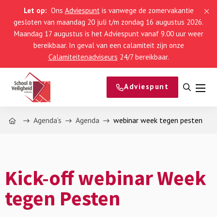
Let op:
Ons
Adviespunt
is vanwege de zomervakantie
gesloten van maandag 20 juli t/m zondag 16 augustus 2026.
Maandag 17 augustus is het Adviespunt vanaf 9.00 uur weer
bereikbaar. In geval van een calamiteit zijn onze
Calamiteitenadviseurs
24/7 bereikbaar.
Adviespunt
Open
Men
zoeke
Home
Agenda’s
Agenda
webinar week tegen pesten
Kick-off webinar Week
tegen Pesten