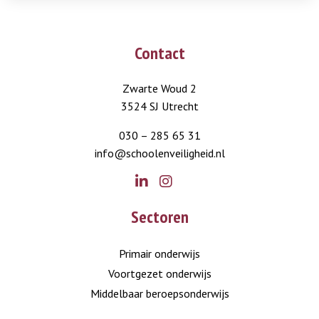
Contact
Zwarte Woud 2
3524 SJ Utrecht
030 – 285 65 31
info@schoolenveiligheid.nl
Go
Go
Sectoren
to
to
LinkedIn
Instagram
Primair onderwijs
Voortgezet onderwijs
Middelbaar beroepsonderwijs