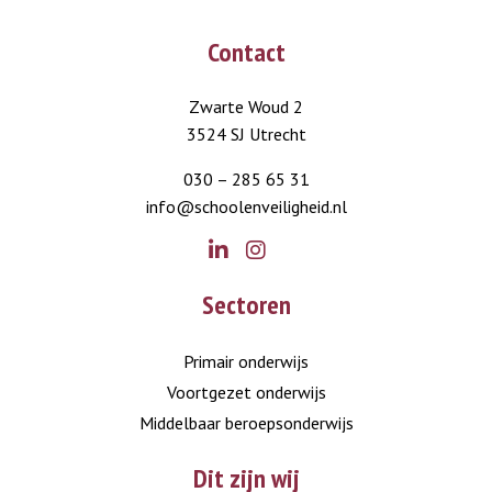
Contact
Zwarte Woud 2
3524 SJ Utrecht
030 – 285 65 31
info@schoolenveiligheid.nl
Go
Go
Sectoren
to
to
LinkedIn
Instagram
Primair onderwijs
Voortgezet onderwijs
Middelbaar beroepsonderwijs
Dit zijn wij