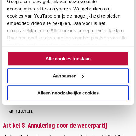
Google om jouw gebruik van deze website
stichting betaalde bedrag. Dit bedrag wordt binnen
geanonimiseerd te analyseren. We gebruiken ook
twee weken door de stichting op het aangegeven
cookies van YouTube om je de mogelijkheid te bieden
rekeningnummer teruggestort.
embedded video’s te bekijken. Daarvoor is het
noodzakelijk om op ‘Alle cookies accepteren’ te klikken.
Bij incompanytrainingen is het volgende van
Daarmee geef je toestemming voor het plaatsen van alle
toepassing
:
cookies, zoals omschreven in onze privacy- en
De stichting kan alleen een incompanytraining
cookieverklaring. Als je niet alle cookies accepteert, dan
Alle cookies toestaan
kun je geen video's bekijken.
annuleren of verplaatsen in overleg met de
wederpartij. De stichting heeft het recht, andere,
Aanpassen
passende en gekwalificeerde trainers in te zetten. Als
dit niet tot een passende oplossing leidt heeft de
Alleen noodzakelijke cookies
wederpartij het recht de training kosteloos te
annuleren.
Artikel 8. Annulering door de wederpartij