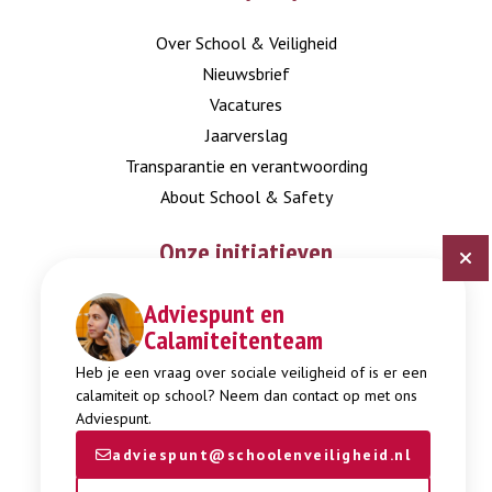
Over School & Veiligheid
Nieuwsbrief
Vacatures
Jaarverslag
Transparantie en verantwoording
About School & Safety
Onze initiatieven
Adviespunt en
Digitaal Veiligheidsplan
Calamiteitenteam
Expertisepunt Burgerschap
Gendi
Heb je een vraag over sociale veiligheid of is er een
calamiteit op school? Neem dan contact op met ons
Week tegen Pesten
Adviespunt.
adviespunt@schoolenveiligheid.nl