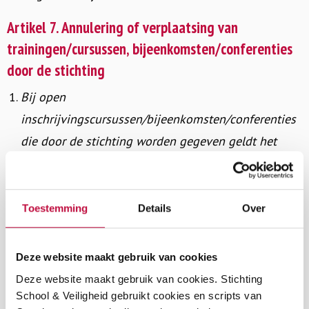
Artikel 7. Annulering of verplaatsing van
trainingen/cursussen, bijeenkomsten/conferenties
door de stichting
Bij open
inschrijvingscursussen/bijeenkomsten/conferenties
die door de stichting worden gegeven geldt het
volgende
:
De stichting heeft het recht een open
inschrijvingscursus/bijeenkomst te annuleren of te
Toestemming
Details
Over
verplaatsen, bijvoorbeeld als er onvoldoende
deelnemers zijn, tot uiterlijk twee weken voor de
Deze website maakt gebruik van cookies
eerste cursusdag/bijeenkomst. Deelnemers hebben
Deze website maakt gebruik van cookies. Stichting
het recht op terugbetaling van het volledige aan de
School & Veiligheid gebruikt cookies en scripts van