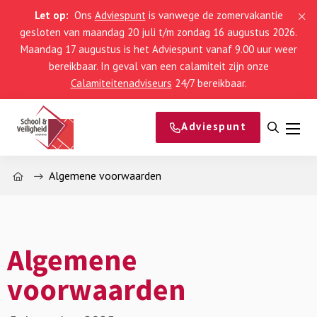
Let op:
Ons
Adviespunt
is vanwege de zomervakantie
gesloten van maandag 20 juli t/m zondag 16 augustus 2026.
Maandag 17 augustus is het Adviespunt vanaf 9.00 uur weer
bereikbaar. In geval van een calamiteit zijn onze
Calamiteitenadviseurs
24/7 bereikbaar.
Adviespunt
Open
Men
zoeke
Home
Algemene voorwaarden
Algemene
voorwaarden