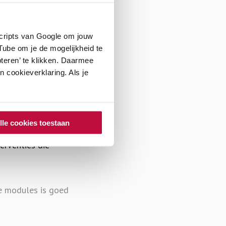
scripts van Google om jouw
ube om je de mogelijkheid te
teren’ te klikken. Daarmee
 cookieverklaring. Als je
ompany)training
Deze training is
lle cookies toestaan
De training is
erventies die
de modules is goed