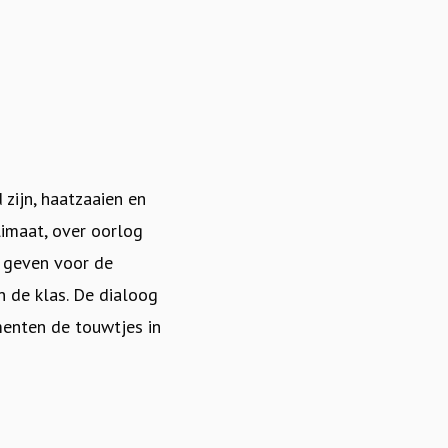
 zijn, haatzaaien en
limaat, over oorlog
id geven voor de
n de klas. De dialoog
menten de touwtjes in