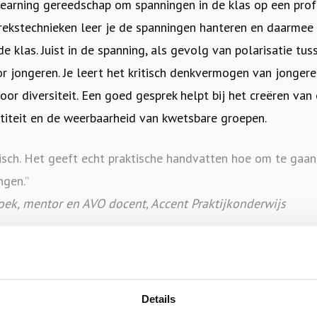
-learning gereedschap om spanningen in de klas op een prof
ekstechnieken leer je de spanningen hanteren en daarmee 
de klas. Juist in de spanning, als gevolg van polarisatie tu
r jongeren. Je leert het kritisch denkvermogen van jongere
oor diversiteit. Een goed gesprek helpt bij het creëren van
iteit en de weerbaarheid van kwetsbare groepen.
tisch. Het geeft echt praktische handvatten hoe om te gaa
ngen.”
ek, mentor en AVO docent, Accent Praktijkonderwijs
t uit de volgende korte, toegankelijke modules:
Details
e