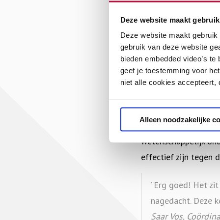
Module 1 | De bel
Deze website maakt gebruik
Module 2 | Polaris
Deze website maakt gebruik v
Module 3 | Op zoe
gebruik van deze website ge
Module 4 | Begren
bieden embedded video’s te b
Module 5 | Een ve
geef je toestemming voor het
niet alle cookies accepteert,
De modules van de e-
Dialoog onder Druk di
Alleen noodzakelijke c
geëvalueerd door
Mo
wetenschappelijk o
effectief zijn tegen d
“Erg goed! Het zit
nagedacht. Deze ke
Saar Vos, Coördin