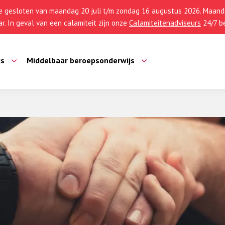
 gesloten van maandag 20 juli t/m zondag 16 augustus 2026. Maanda
r. In geval van een calamiteit zijn onze
Calamiteitenadviseurs
24/7 be
js
Middelbaar beroepsonderwijs