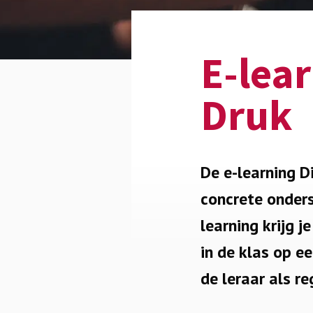
E-lea
Druk
De e-learning D
concrete onders
learning krijg 
in de klas op e
de leraar als re