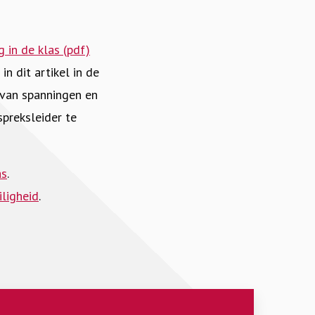
 in de klas (pdf)
in dit artikel in de
 van spanningen en
spreksleider te
as
.
ligheid
.