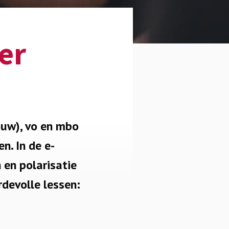
er
ouw), vo en mbo
n. In de e-
 en polarisatie
rdevolle lessen: