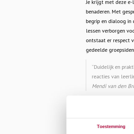
Je krijgt met deze e
benaderen. Met gespr
begrip en dialoog in 
lessen verborgen voo
ontstaat er respect v
gedeelde groepsident
“Duidelijk en prak
reacties van leerli
Mendi van den Bro
Modules
De e-learning bestaa
Toestemming
Introductiemodul