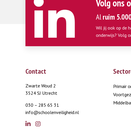
Volg ons o
Al
ruim 5.00
Wil jij ook op de 
onderwijs? Volg o
Contact
Sector
Zwarte Woud 2
Primair o
3524 SJ Utrecht
Voortgez
Middelba
030 – 285 65 31
info@schoolenveiligheid.nl
Go
Go