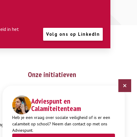
eid in het
Volg ons op LinkedIn
Onze initiatieven
Digitaal Veiligheidsplan
Expertisepunt Burgerschap
Adviespunt en
Calamiteitenteam
Gendi
Week tegen Pesten
Heb je een vraag over sociale veiligheid of is er een
calamiteit op school? Neem dan contact op met ons
ng
Adviespunt.