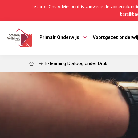
Let op:
Ons
Adviespunt
is vanwege de zomervakantie
bereikbaa
Primair Onderwijs
Voortgezet onderwi
Home
E-learning Dialoog onder Druk