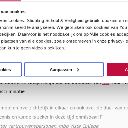
evingswereld van jongeren
 van cookies
atie in de klas
an cookies. Stichting School & Veiligheid gebruikt cookies en 
k naar verbinding
anonimiseerd te analyseren. We gebruiken ook cookies van YouT
zen en Uitnodigen
ekijken. Daarvoor is het noodzakelijk om op ‘Alle cookies accep
ilige dialoog
 plaatsen van alle cookies, zoals omschreven in onze privacy- en
 dan kun je geen video's bekijken.
learning bevatten de belangrijkste leerpunten uit de (inc
e Stichting School & Veiligheid vele jaren heeft gegeven. 
ookies
Aanpassen
A
visie
en leraren hebben de training als zeer nuttig ervaren. 
nderbouwd en toegevoegd aan de database van
KIS
voor int
iscriminatie.
 mooi en overzichtelijk in elkaar en ook over de duur van 
nnis en kunde is zeker in deze tijd onmisbaar!!”
ator vertrouwenspersonen, mbo Vista College