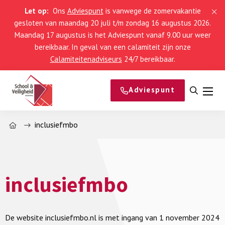
Let op:
Ons
Adviespunt
is vanwege de zomervakantie
gesloten van maandag 20 juli t/m zondag 16 augustus 2026.
Maandag 17 augustus is het Adviespunt vanaf 9.00 uur weer
bereikbaar. In geval van een calamiteit zijn onze
Calamiteitenadviseurs
24/7 bereikbaar.
Adviespunt
Open
Men
zoeke
Home
inclusiefmbo
inclusiefmbo
De website inclusiefmbo.nl is met ingang van 1 november 2024