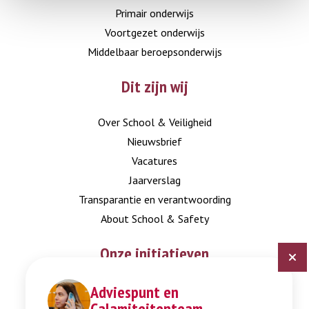
Primair onderwijs
Voortgezet onderwijs
Middelbaar beroepsonderwijs
Dit zijn wij
Over School & Veiligheid
Nieuwsbrief
Vacatures
Jaarverslag
Transparantie en verantwoording
About School & Safety
Onze initiatieven
Adviespunt en
Digitaal Veiligheidsplan
Calamiteitenteam
Expertisepunt Burgerschap