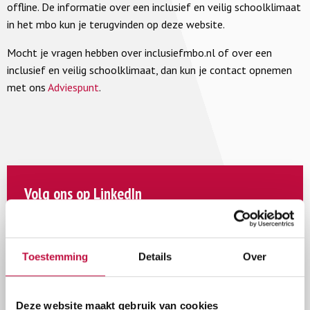
offline. De informatie over een inclusief en veilig schoolklimaat
in het mbo kun je terugvinden op deze website.
Mocht je vragen hebben over inclusiefmbo.nl of over een
inclusief en veilig schoolklimaat, dan kun je contact opnemen
met ons
Adviespunt
.
Volg ons op LinkedIn
Al
ruim 5.000 mensen
volgen ons op
LinkedIn!
Toestemming
Details
Over
Wil jij ook op de hoogte blijven van de actuele
ontwikkelingen rondom sociale veiligheid in het
onderwijs? Volg ons dan op LinkedIn!
Deze website maakt gebruik van cookies