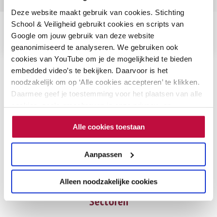
Deze website maakt gebruik van cookies. Stichting
School & Veiligheid gebruikt cookies en scripts van
Volg ons op LinkedIn
Google om jouw gebruik van deze website
geanonimiseerd te analyseren. We gebruiken ook
cookies van YouTube om je de mogelijkheid te bieden
embedded video’s te bekijken. Daarvoor is het
noodzakelijk om op ‘Alle cookies accepteren’ te klikken.
Contact
Daarmee geef je toestemming voor het plaatsen van alle
cookies, zoals omschreven in onze privacy- en
Zwarte Woud 2
cookieverklaring. Als je niet alle cookies accepteert, dan
3524 SJ Utrecht
Alle cookies toestaan
kun je geen video's bekijken.
030 – 285 65 31
Aanpassen
info@schoolenveiligheid.nl
Alleen noodzakelijke cookies
Go
Go
Sectoren
to
to
LinkedIn
Instagram