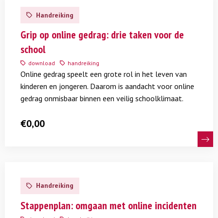
meer
Handreiking
over
Grip
Grip op online gedrag: drie taken voor de
op
school
online
download
handreiking
gedrag:
Online gedrag speelt een grote rol in het leven van
drie
kinderen en jongeren. Daarom is aandacht voor online
taken
gedrag onmisbaar binnen een veilig schoolklimaat.
voor
de
€
0,00
school
Lees
meer
Handreiking
over
Stappenplan:
Stappenplan: omgaan met online incidenten
omgaan