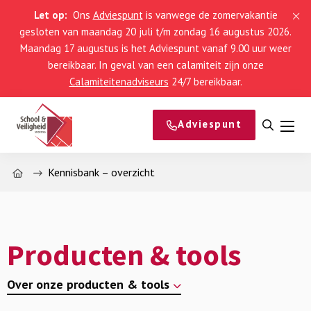
Let op:
Ons
Adviespunt
is vanwege de zomervakantie
gesloten van maandag 20 juli t/m zondag 16 augustus 2026.
Maandag 17 augustus is het Adviespunt vanaf 9.00 uur weer
bereikbaar. In geval van een calamiteit zijn onze
Calamiteitenadviseurs
24/7 bereikbaar.
Adviespunt
Open
Men
zoeke
Home
Kennisbank – overzicht
Producten & tools
Over onze producten & tools