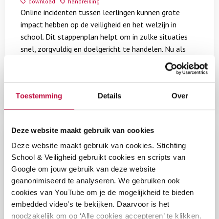
download
handreiking
met
Online incidenten tussen leerlingen kunnen grote
online
impact hebben op de veiligheid en het welzijn in
incidenten
school. Dit stappenplan helpt om in zulke situaties
snel, zorgvuldig en doelgericht te handelen. Nu als
handige download.
€
0,00
Toestemming
Details
Over
Lees
Deze website maakt gebruik van cookies
meer
Deze website maakt gebruik van cookies. Stichting
Artikel
over
School & Veiligheid gebruikt cookies en scripts van
Jongerenwerk
Jongerenwerk en onderwijs
Google om jouw gebruik van deze website
en
geanonimiseerd te analyseren. We gebruiken ook
onderwijs
po
vo
go
Toon nog 4 tags
cookies van YouTube om je de mogelijkheid te bieden
embedded video’s te bekijken. Daarvoor is het
Jongerenwerkers zijn onmisbare partners in het
noodzakelijk om op ‘Alle cookies accepteren’ te klikken.