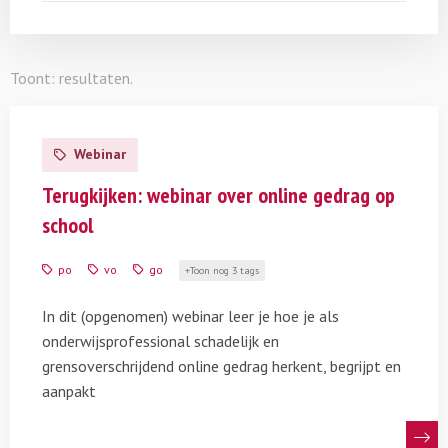
Toont:
resultaten.
Lees
meer
Webinar
over
Terugkijken:
Terugkijken: webinar over online gedrag op
webinar
school
over
online
po
vo
go
Toon nog 3 tags
gedrag
op
In dit (opgenomen) webinar leer je hoe je als
school
onderwijsprofessional schadelijk en
grensoverschrijdend online gedrag herkent, begrijpt en
aanpakt