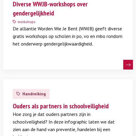
meer
Diverse WWJB-workshops over
over
gendergelijkheid
Diverse
WWJB-
workshops
De alliantie Worden Wie Je Bent (WWJB) geeft diverse
workshops
gratis workshops op scholen in po, vo en mbo rondom
over
het onderwerp gendergelijkwaardigheid.
gendergelijkheid
Lees
meer
Handreiking
over
Ouders
Ouders als partners in schoolveiligheid
als
Hoe zorg je dat ouders partners zijn in
partners
schoolveiligheid? In deze infographic laten we dat
in
zien aan de hand van preventie, handelen bij een
schoolveiligheid