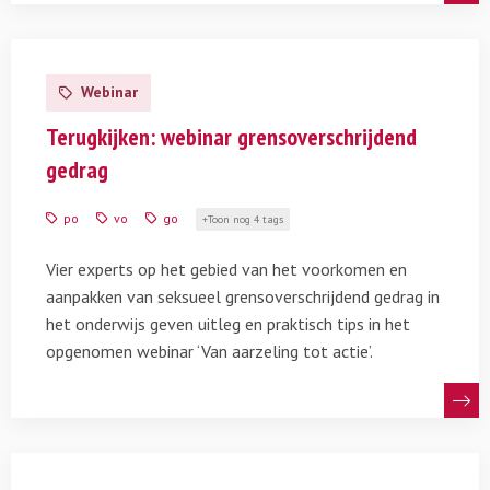
Lees
meer
Webinar
over
Terugkijken:
Terugkijken: webinar grensoverschrijdend
webinar
gedrag
grensoverschrijdend
gedrag
po
vo
go
Toon nog 4 tags
Vier experts op het gebied van het voorkomen en
aanpakken van seksueel grensoverschrijdend gedrag in
het onderwijs geven uitleg en praktisch tips in het
opgenomen webinar ‘Van aarzeling tot actie’.
Lees