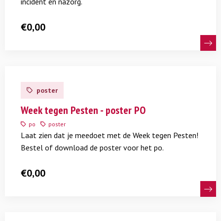
incident en nazorg.
€
0,00
Lees
meer
poster
over
Week
Week tegen Pesten - poster PO
tegen
po
poster
Pesten
Laat zien dat je meedoet met de Week tegen Pesten!
-
Bestel of download de poster voor het po.
poster
PO
€
0,00
Lees