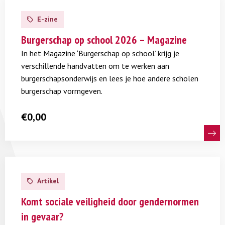
Lees
meer
E-zine
over
Burgerschap
Burgerschap op school 2026 – Magazine
op
In het Magazine ‘Burgerschap op school’ krijg je
school
verschillende handvatten om te werken aan
2026
burgerschapsonderwijs en lees je hoe andere scholen
–
burgerschap vormgeven.
Magazine
€
0,00
Lees
meer
Artikel
over
Komt
Komt sociale veiligheid door gendernormen
sociale
in gevaar?
veiligheid