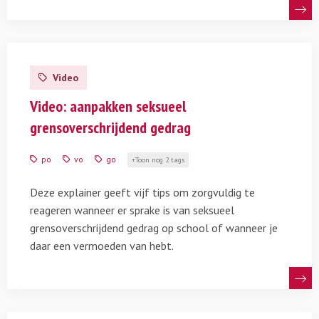
Lees
meer
Video
over
Video:
Video: aanpakken seksueel
aanpakken
grensoverschrijdend gedrag
seksueel
grensoverschrijdend
po
vo
go
Toon nog 2 tags
gedrag
Deze explainer geeft vijf tips om zorgvuldig te
reageren wanneer er sprake is van seksueel
grensoverschrijdend gedrag op school of wanneer je
daar een vermoeden van hebt.