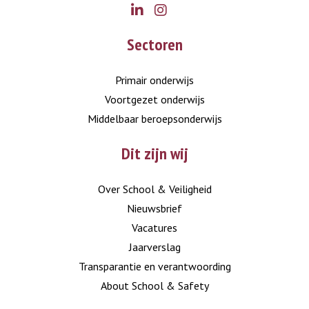
Go
Go
Sectoren
to
to
LinkedIn
Instagram
Primair onderwijs
Voortgezet onderwijs
Middelbaar beroepsonderwijs
Dit zijn wij
Over School & Veiligheid
Nieuwsbrief
Vacatures
Jaarverslag
Transparantie en verantwoording
About School & Safety