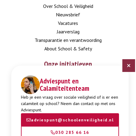
Over School & Veiligheid
Nieuwsbrief
Vacatures
Jaarverslag
Transparantie en verantwoording
About School & Safety
Onze initiatieven
Adviespunt en
Digitaal Veiligheidsplan
Calamiteitenteam
Expertisepunt Burgerschap
Gendi
Heb je een vraag over sociale veiligheid of is er een
calamiteit op school? Neem dan contact op met ons
Week tegen Pesten
Adviespunt.
adviespunt@schoolenveiligheid.nl
030 285 66 16