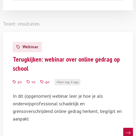
Toont:
resultaten.
Lees
meer
Webinar
over
Terugkijken:
Terugkijken: webinar over online gedrag op
webinar
school
over
online
po
vo
go
Toon nog 3 tags
gedrag
op
In dit (opgenomen) webinar leer je hoe je als
school
onderwijsprofessional schadelijk en
grensoverschrijdend online gedrag herkent, begrijpt en
aanpakt