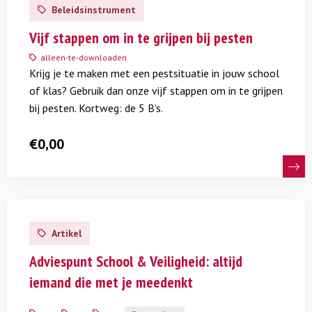
meer
Beleidsinstrument
over
Vijf
Vijf stappen om in te grijpen bij pesten
stappen
alleen-te-downloaden
om
Krijg je te maken met een pestsituatie in jouw school
in
of klas? Gebruik dan onze vijf stappen om in te grijpen
te
bij pesten. Kortweg: de 5 B’s.
grijpen
bij
€
0,00
pesten
Lees
meer
Artikel
over
Adviespunt
Adviespunt School & Veiligheid: altijd
School
iemand die met je meedenkt
&
Veiligheid