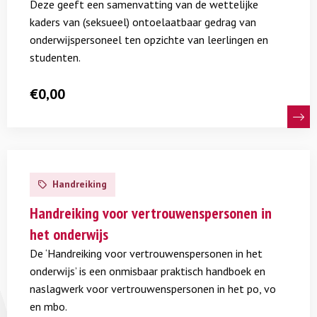
Deze geeft een samenvatting van de wettelijke
-
kaders van (seksueel) ontoelaatbaar gedrag van
folder
onderwijspersoneel ten opzichte van leerlingen en
studenten.
€
0,00
Lees
meer
Handreiking
over
Handreiking
Handreiking voor vertrouwenspersonen in
voor
het onderwijs
vertrouwenspersonen
De ‘Handreiking voor vertrouwenspersonen in het
in
onderwijs’ is een onmisbaar praktisch handboek en
het
naslagwerk voor vertrouwenspersonen in het po, vo
onderwijs
en mbo.