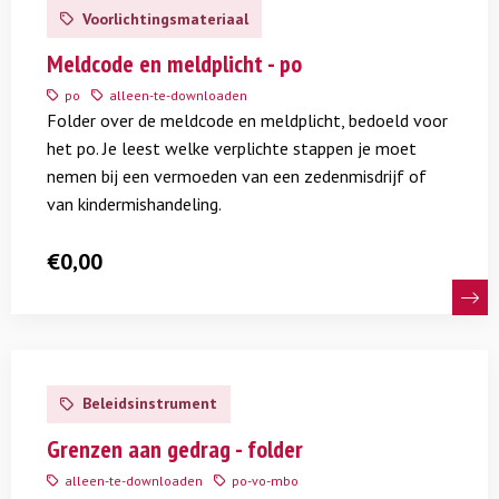
meer
Voorlichtingsmateriaal
over
Meldcode
Meldcode en meldplicht - po
en
po
alleen-te-downloaden
meldplicht
Folder over de meldcode en meldplicht, bedoeld voor
-
het po. Je leest welke verplichte stappen je moet
po
nemen bij een vermoeden van een zedenmisdrijf of
van kindermishandeling.
€
0,00
Lees
meer
Beleidsinstrument
over
Grenzen
Grenzen aan gedrag - folder
aan
alleen-te-downloaden
po-vo-mbo
gedrag