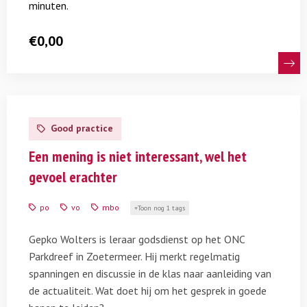
minuten.
€
0,00
Lees
meer
Good practice
over
Interview
Een mening is niet interessant, wel het
over
gevoel erachter
spanning
en
po
vo
mbo
Toon nog 1 tags
discussie
in
Gepko Wolters is leraar godsdienst op het ONC
de
Parkdreef in Zoetermeer. Hij merkt regelmatig
klas
spanningen en discussie in de klas naar aanleiding van
de actualiteit. Wat doet hij om het gesprek in goede