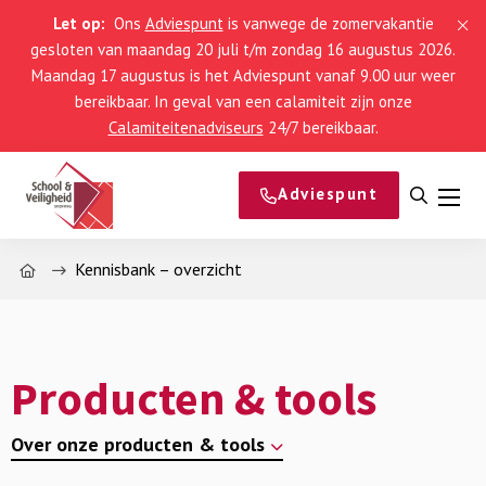
Let op:
Ons
Adviespunt
is vanwege de zomervakantie
gesloten van maandag 20 juli t/m zondag 16 augustus 2026.
Maandag 17 augustus is het Adviespunt vanaf 9.00 uur weer
bereikbaar. In geval van een calamiteit zijn onze
Calamiteitenadviseurs
24/7 bereikbaar.
Adviespunt
Open
Men
zoeke
Home
Kennisbank – overzicht
Producten & tools
Over onze producten & tools