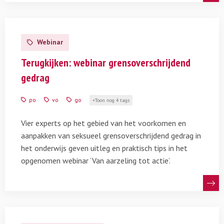
Lees
meer
Webinar
over
Terugkijken:
Terugkijken: webinar grensoverschrijdend
webinar
gedrag
grensoverschrijdend
gedrag
po
vo
go
Toon nog 4 tags
Vier experts op het gebied van het voorkomen en
aanpakken van seksueel grensoverschrijdend gedrag in
het onderwijs geven uitleg en praktisch tips in het
opgenomen webinar ‘Van aarzeling tot actie’.
Lees