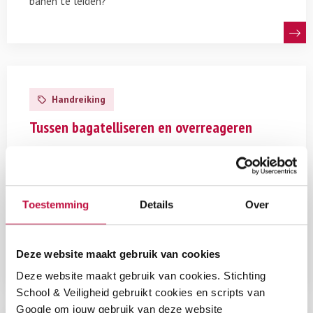
banen te leiden?
Lees
meer
Handreiking
over
Tussen
Tussen bagatelliseren en overreageren
bagatelliseren
en
po
vo
mbo
Toon nog 3 tags
overreageren
De reacties op mogelijk seksueel grensoverschrijdend
Toestemming
Details
Over
gedrag op school kunnen uiteenlopen van
bagatelliseren tot overreageren. Hoe bewandel je het
professionele midden?
Deze website maakt gebruik van cookies
Deze website maakt gebruik van cookies. Stichting
School & Veiligheid gebruikt cookies en scripts van
Google om jouw gebruik van deze website