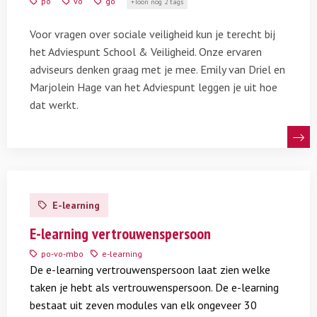
po
vo
go
Toon nog 2 tags
meedenken
Voor vragen over sociale veiligheid kun je terecht bij
het Adviespunt School & Veiligheid. Onze ervaren
adviseurs denken graag met je mee. Emily van Driel en
Marjolein Hage van het Adviespunt leggen je uit hoe
dat werkt.
Lees
meer
E-learning
over
E-
E-learning vertrouwenspersoon
learning
po-vo-mbo
e-learning
vertrouwenspersoon
De e-learning vertrouwenspersoon laat zien welke
taken je hebt als vertrouwenspersoon. De e-learning
bestaat uit zeven modules van elk ongeveer 30