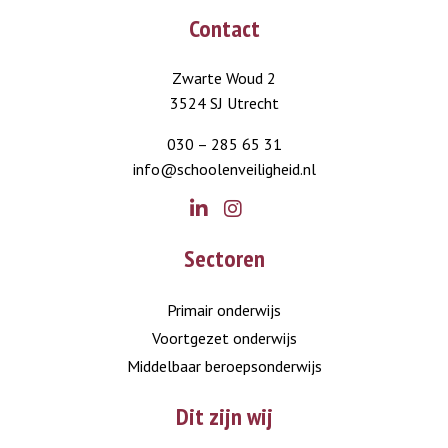
Contact
Zwarte Woud 2
3524 SJ Utrecht
030 – 285 65 31
info@schoolenveiligheid.nl
Go
Go
Sectoren
to
to
LinkedIn
Instagram
Primair onderwijs
Voortgezet onderwijs
Middelbaar beroepsonderwijs
Dit zijn wij