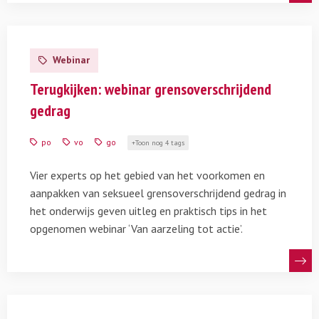
Lees
meer
Webinar
over
Terugkijken:
Terugkijken: webinar grensoverschrijdend
webinar
gedrag
grensoverschrijdend
gedrag
po
vo
go
Toon nog 4 tags
Vier experts op het gebied van het voorkomen en
aanpakken van seksueel grensoverschrijdend gedrag in
het onderwijs geven uitleg en praktisch tips in het
opgenomen webinar ‘Van aarzeling tot actie’.
Lees