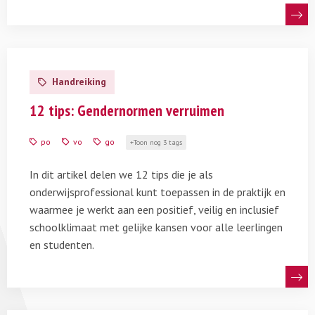
Lees
meer
Handreiking
over
12
12 tips: Gendernormen verruimen
tips
om
po
vo
go
Toon nog 3 tags
gendernormen
te
In dit artikel delen we 12 tips die je als
verruimen
onderwijsprofessional kunt toepassen in de praktijk en
waarmee je werkt aan een positief, veilig en inclusief
schoolklimaat met gelijke kansen voor alle leerlingen
en studenten.