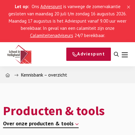
Let op:
Ons
Adviespunt
is vanwege de zomervakantie
gesloten van maandag 20 juli t/m zondag 16 augustus 2026.
Maandag 17 augustus is het Adviespunt vanaf 9.00 uur weer
bereikbaar. In geval van een calamiteit zijn onze
Calamiteitenadviseurs
24/7 bereikbaar.
Adviespunt
Open
Men
zoeke
Home
Kennisbank – overzicht
Producten & tools
Over onze producten & tools