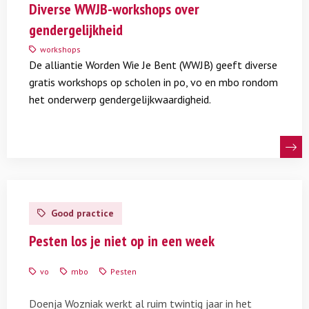
meer
Diverse WWJB-workshops over
over
gendergelijkheid
Diverse
WWJB-
workshops
De alliantie Worden Wie Je Bent (WWJB) geeft diverse
workshops
gratis workshops op scholen in po, vo en mbo rondom
over
het onderwerp gendergelijkwaardigheid.
gendergelijkheid
Lees
meer
Good practice
over
Week
Pesten los je niet op in een week
tegen
Pesten
vo
mbo
Pesten
Vonk
Alkmaar
Doenja Wozniak werkt al ruim twintig jaar in het