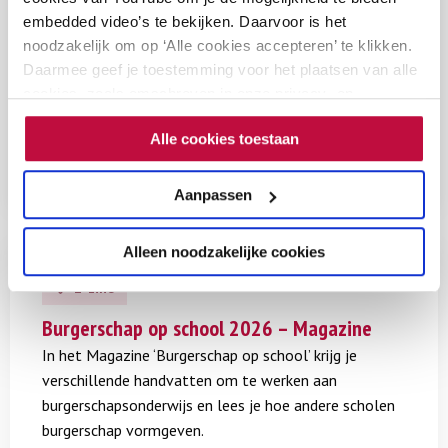
grensoverschrijdend
embedded video’s te bekijken. Daarvoor is het
po
vo
go
Toon nog 2 tags
gedrag
noodzakelijk om op ‘Alle cookies accepteren’ te klikken.
Daarmee geef je toestemming voor het plaatsen van alle
Deze explainer geeft vijf tips om zorgvuldig te
cookies, zoals omschreven in onze privacy- en
reageren wanneer er sprake is van seksueel
cookieverklaring. Als je niet alle cookies accepteert, dan
grensoverschrijdend gedrag op school of wanneer je
Alle cookies toestaan
kun je geen video's bekijken.
daar een vermoeden van hebt.
Aanpassen
Lees
Alleen noodzakelijke cookies
meer
E-zine
over
Burgerschap
Burgerschap op school 2026 – Magazine
op
In het Magazine ‘Burgerschap op school’ krijg je
school
verschillende handvatten om te werken aan
2026
burgerschapsonderwijs en lees je hoe andere scholen
–
burgerschap vormgeven.
Magazine