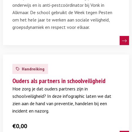
onderwijs en is anti-pestcoördinator bij Vonk in
Alkmaar. De school gebruikt de Week tegen Pesten
om het hele jaar te werken aan sociale veiligheid,
groepsdynamiek en respect voor elkaar.
Lees
meer
Handreiking
over
Ouders
Ouders als partners in schoolveiligheid
als
Hoe zorg je dat ouders partners zijn in
partners
schoolveiligheid? In deze infographic laten we dat
in
zien aan de hand van preventie, handelen bij een
schoolveiligheid
incident en nazorg.
€
0,00