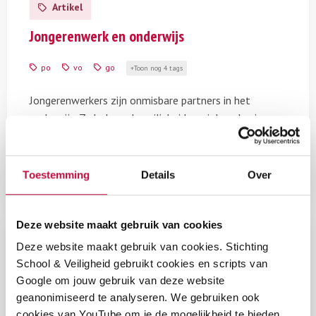
Artikel
over
Jongerenwerk
Jongerenwerk en onderwijs
en
onderwijs
po
vo
go
Toon nog 4 tags
Jongerenwerkers zijn onmisbare partners in het
onderwijs. Ze helpen de veiligheid, sociale cohesie en
veerkracht te versterken. Wat is hun rol en wat werkt?
Je leest het in dit artikel.
Toestemming
Details
Over
Deze website maakt gebruik van cookies
Lees
meer
Deze website maakt gebruik van cookies. Stichting
Video
over
School & Veiligheid gebruikt cookies en scripts van
Video:
Video: aanpakken seksueel
Google om jouw gebruik van deze website
aanpakken
geanonimiseerd te analyseren. We gebruiken ook
grensoverschrijdend gedrag
seksueel
cookies van YouTube om je de mogelijkheid te bieden