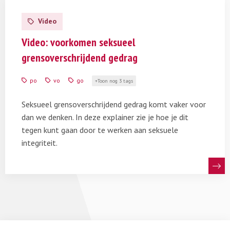
Lees
meer
Video
over
Video:
Video: voorkomen seksueel
voorkomen
grensoverschrijdend gedrag
seksueel
grensoverschrijdend
po
vo
go
Toon nog 3 tags
gedrag
Seksueel grensoverschrijdend gedrag komt vaker voor
dan we denken. In deze explainer zie je hoe je dit
tegen kunt gaan door te werken aan seksuele
integriteit.