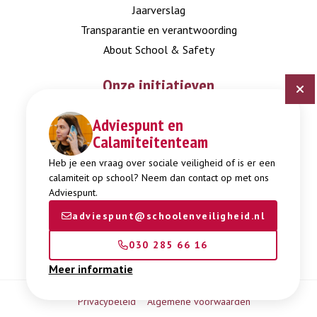
Jaarverslag
Transparantie en verantwoording
About School & Safety
Onze initiatieven
Adviespunt en
Digitaal Veiligheidsplan
Calamiteitenteam
Expertisepunt Burgerschap
Gendi
Heb je een vraag over sociale veiligheid of is er een
calamiteit op school? Neem dan contact op met ons
Week tegen Pesten
Adviespunt.
adviespunt@schoolenveiligheid.nl
030 285 66 16
Meer informatie
Privacybeleid
Algemene voorwaarden