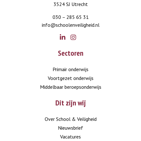
3524 SJ Utrecht
030 – 285 65 31
info@schoolenveiligheid.nl
Go
Go
Sectoren
to
to
LinkedIn
Instagram
Primair onderwijs
Voortgezet onderwijs
Middelbaar beroepsonderwijs
Dit zijn wij
Over School & Veiligheid
Nieuwsbrief
Vacatures