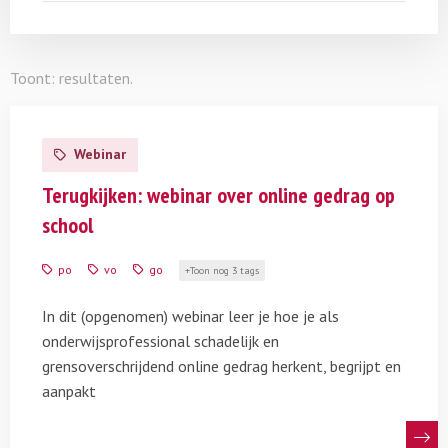
Toont:
resultaten.
Lees
meer
Webinar
over
Terugkijken:
Terugkijken: webinar over online gedrag op
webinar
school
over
online
po
vo
go
Toon nog 3 tags
gedrag
op
In dit (opgenomen) webinar leer je hoe je als
school
onderwijsprofessional schadelijk en
grensoverschrijdend online gedrag herkent, begrijpt en
aanpakt