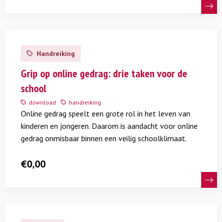
Lees
meer
Handreiking
over
Grip
Grip op online gedrag: drie taken voor de
op
school
online
download
handreiking
gedrag:
Online gedrag speelt een grote rol in het leven van
drie
kinderen en jongeren. Daarom is aandacht voor online
taken
gedrag onmisbaar binnen een veilig schoolklimaat.
voor
de
€
0,00
school
Lees
meer