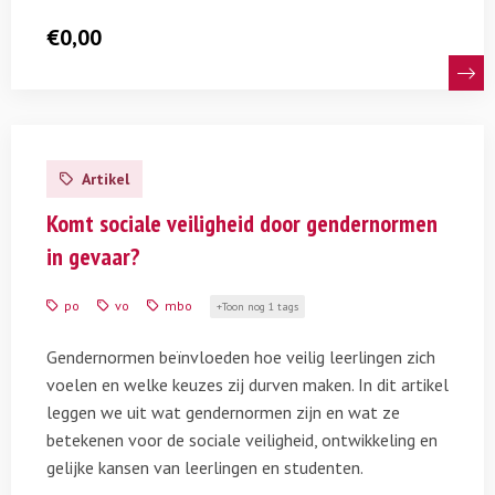
€
0,00
Lees
meer
Artikel
over
Komt
Komt sociale veiligheid door gendernormen
sociale
in gevaar?
veiligheid
door
po
vo
mbo
Toon nog 1 tags
gendernormen
in
Gendernormen beïnvloeden hoe veilig leerlingen zich
gevaar?
voelen en welke keuzes zij durven maken. In dit artikel
leggen we uit wat gendernormen zijn en wat ze
betekenen voor de sociale veiligheid, ontwikkeling en
gelijke kansen van leerlingen en studenten.