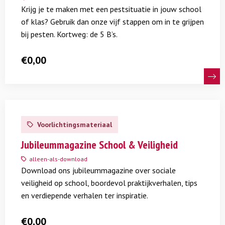
om
Krijg je te maken met een pestsituatie in jouw school
in
of klas? Gebruik dan onze vijf stappen om in te grijpen
te
bij pesten. Kortweg: de 5 B’s.
grijpen
bij
€
0,00
pesten
Lees
meer
Voorlichtingsmateriaal
over
Jubileummagazine
Jubileummagazine School & Veiligheid
School
alleen-als-download
&
Download ons jubileummagazine over sociale
Veiligheid
veiligheid op school, boordevol praktijkverhalen, tips
en verdiepende verhalen ter inspiratie.
€
0,00