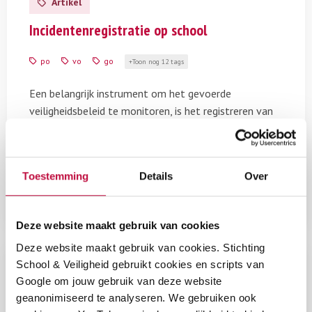
Artikel
over
Incidentenregistratie
Incidentenregistratie op school
op
school
po
vo
go
Toon nog 12 tags
Een belangrijk instrument om het gevoerde
veiligheidsbeleid te monitoren, is het registreren van
incidenten. Meten is weten. Met die wetenschap kun je
het gevoerde veiligheidsbeleid toetsen op
effectiviteit en waar nodig bijstellen. In dit artikel
Toestemming
Details
Over
leest u waar u rekening mee moet houden.
Deze website maakt gebruik van cookies
Deze website maakt gebruik van cookies. Stichting
Lees
School & Veiligheid gebruikt cookies en scripts van
meer
Artikel
Google om jouw gebruik van deze website
over
geanonimiseerd te analyseren. We gebruiken ook
Taken
Taken en functies op het gebied van sociale