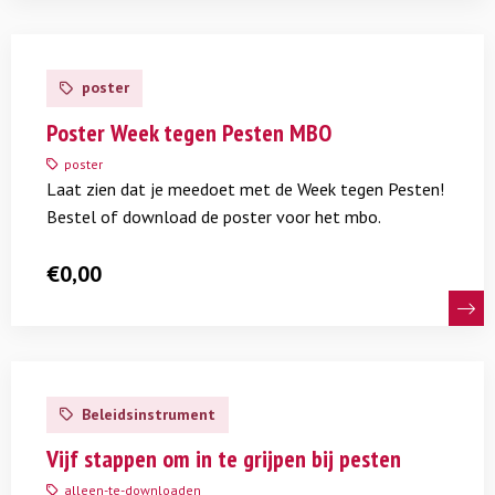
Lees
meer
poster
over
Poster
Poster Week tegen Pesten MBO
Week
poster
tegen
Laat zien dat je meedoet met de Week tegen Pesten!
Pesten
Bestel of download de poster voor het mbo.
MBO
€
0,00
Lees
meer
Beleidsinstrument
over
Vijf
Vijf stappen om in te grijpen bij pesten
stappen
alleen-te-downloaden