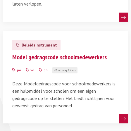
laten verlopen.
Lees
meer
Beleidsinstrument
over
Model
Model gedragscode schoolmedewerkers
gedragscode
schoolmedewerkers
po
vo
go
Toon nog 8 tags
Deze Modelgedragscode voor schoolmedewerkers is
een hulpmiddel voor scholen om een eigen
gedragscode op te stellen. Het biedt richtlijnen voor
gewenst gedrag van personeel.