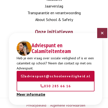
Jaarverslag
Transparantie en verantwoording
About School & Safety
Onze initiatieven
Adviespunt en
Digitaal Veiligheidsplan
Calamiteitenteam
Expertisepunt Burgerschap
Gendi
Heb je een vraag over sociale veiligheid of is er een
calamiteit op school? Neem dan contact op met ons
Week tegen Pesten
Adviespunt.
adviespunt@schoolenveiligheid.nl
030 285 66 16
Meer informatie
Privacybeleid
Algemene voorwaarden