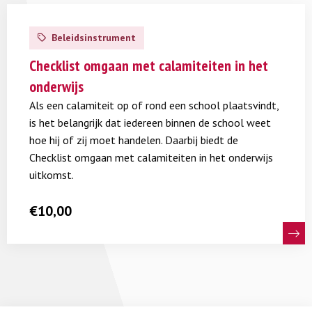
Lees
meer
Beleidsinstrument
over
Checklist
Checklist omgaan met calamiteiten in het
omgaan
onderwijs
met
Als een calamiteit op of rond een school plaatsvindt,
calamiteiten
is het belangrijk dat iedereen binnen de school weet
in
hoe hij of zij moet handelen. Daarbij biedt de
het
Checklist omgaan met calamiteiten in het onderwijs
onderwijs
uitkomst.
€
10,00