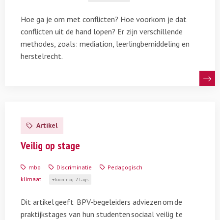
het
onderwijs
Hoe ga je om met conflicten? Hoe voorkom je dat
conflicten uit de hand lopen? Er zijn verschillende
methodes, zoals: mediation, leerlingbemiddeling en
herstelrecht.
Lees
meer
Artikel
over
Veilig
Veilig op stage
op
stage
mbo
Discriminatie
Pedagogisch
klimaat
Toon nog 2 tags
Dit artikel geeft BPV-begeleiders adviezen om de
praktijkstages van hun studenten sociaal veilig te