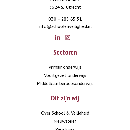
3524 SJ Utrecht
030 – 285 65 31
info@schoolenveiligheid.nl
Go
Go
Sectoren
to
to
LinkedIn
Instagram
Primair onderwijs
Voortgezet onderwijs
Middelbaar beroepsonderwijs
Dit zijn wij
Over School & Veiligheid
Nieuwsbrief
Vacatures