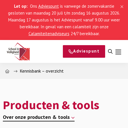
Let op:
Ons
Adviespunt
is vanwege de zomervakantie
gesloten van maandag 20 juli t/m zondag 16 augustus 2026.
Maandag 17 augustus is het Adviespunt vanaf 9.00 uur weer
bereikbaar. In geval van een calamiteit zijn onze
Calamiteitenadviseurs
24/7 bereikbaar.
Adviespunt
Open
Men
zoeke
Home
Kennisbank – overzicht
Producten & tools
Over onze producten & tools