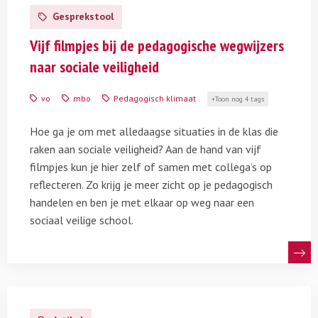
meer
Gesprekstool
over
Pedagogische
Vijf filmpjes bij de pedagogische wegwijzers
wegwijzers
naar sociale veiligheid
naar
sociale
vo
mbo
Pedagogisch klimaat
Toon nog 4 tags
veiligheid
Hoe ga je om met alledaagse situaties in de klas die
raken aan sociale veiligheid? Aan de hand van vijf
filmpjes kun je hier zelf of samen met collega’s op
reflecteren. Zo krijg je meer zicht op je pedagogisch
handelen en ben je met elkaar op weg naar een
sociaal veilige school.
Lees
meer