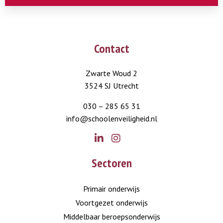
Contact
Zwarte Woud 2
3524 SJ Utrecht
030 – 285 65 31
info@schoolenveiligheid.nl
Go
Go
Sectoren
to
to
LinkedIn
Instagram
Primair onderwijs
Voortgezet onderwijs
Middelbaar beroepsonderwijs