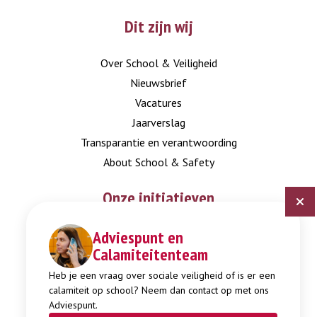
Dit zijn wij
Over School & Veiligheid
Nieuwsbrief
Vacatures
Jaarverslag
Transparantie en verantwoording
About School & Safety
Onze initiatieven
Adviespunt en
Digitaal Veiligheidsplan
Calamiteitenteam
Expertisepunt Burgerschap
Gendi
Heb je een vraag over sociale veiligheid of is er een
calamiteit op school? Neem dan contact op met ons
Week tegen Pesten
Adviespunt.