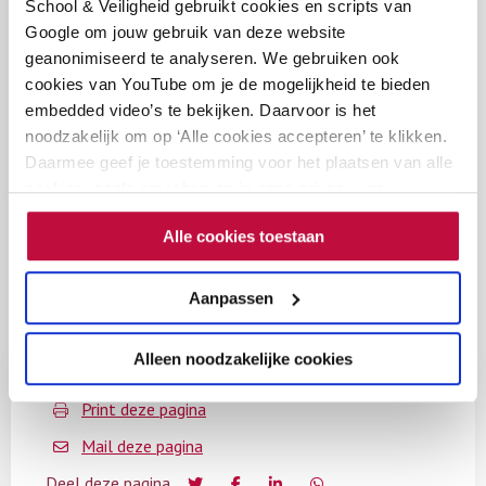
Powerpoint ouderavond pesten (vo)
School & Veiligheid gebruikt cookies en scripts van
Google om jouw gebruik van deze website
geanonimiseerd te analyseren. We gebruiken ook
cookies van YouTube om je de mogelijkheid te bieden
embedded video’s te bekijken. Daarvoor is het
noodzakelijk om op ‘Alle cookies accepteren’ te klikken.
Dit artikel is gekoppeld aan de
Daarmee geef je toestemming voor het plaatsen van alle
volgende thema’s
cookies, zoals omschreven in onze privacy- en
cookieverklaring. Als je niet alle cookies accepteert, dan
Alle cookies toestaan
kun je geen video's bekijken.
Pesten (vo)
Aanpassen
Alleen noodzakelijke cookies
Print deze pagina
Mail deze pagina
Deel deze pagina