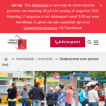
Let op:
Ons
Adviespunt
is vanwege de zomervakantie
gesloten van maandag 20 juli t/m zondag 16 augustus 2026.
Maandag 17 augustus is het Adviespunt vanaf 9.00 uur weer
bereikbaar. In geval van een calamiteit zijn onze
Calamiteitenadviseurs
24/7 bereikbaar.
Adviespunt
Open
Menu
zoeken
Home
Kennisbank – overzicht
Ouderavond over pesten
(vo)