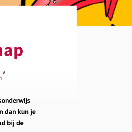
hap
ing
4
sonderwijs
n dan kun je
d bij de