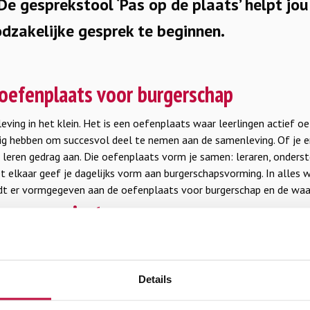
De gesprekstool ‘Pas op de plaats’ helpt jou
dzakelijke gesprek te beginnen.
 oefenplaats voor burgerschap
eving in het klein. Het is een oefenplaats waar leerlingen actief 
ig hebben om succesvol deel te nemen aan de samenleving. Of je e
en leren gedrag aan. Die oefenplaats vorm je samen: leraren, onders
et elkaar geef je dagelijks vorm aan burgerschapsvorming. In alles 
dt er vormgegeven aan de oefenplaats voor burgerschap en de waa
en en projecten
ngend vormgeven aan burgerschapsonderwijs vraagt dus meer dan
handjevol leraren. Het moet worden uitgewerkt naar een bewuste 
 rond de school. Dit vraagt om het ontwikkelen van een gedragen 
Details
ol. Zo geef je binnen de school gericht invulling aan burgerschapsvo