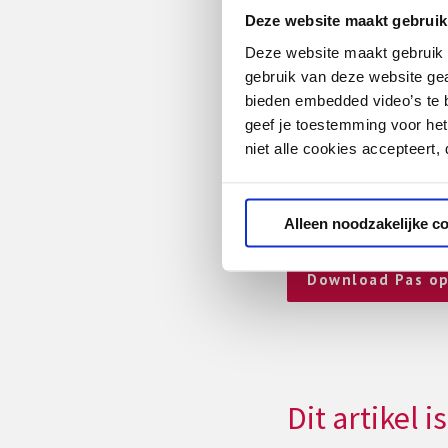
Schoolleider vo: “Burg
Deze website maakt gebruik
dat dat in de hele s
Deze website maakt gebruik v
‘Pas op de pla
gebruik van deze website ge
bieden embedded video’s te b
De gesprekstool ‘Pas o
geef je toestemming voor het
starten. De tool bestaa
niet alle cookies accepteert,
Het geeft zicht op wat 
toekomst en hoe dit sam
een volgende stap kan 
Alleen noodzakelijke c
Download Pas op 
Dit artikel