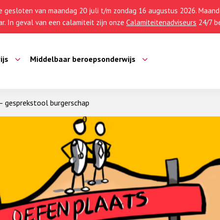
 gesloten van maandag 20 juli t/m zondag 16 augustus 2026. Maanda
r. In geval van een calamiteit zijn onze
Calamiteitenadviseurs
24/7 be
ijs
Middelbaar beroepsonderwijs
– gesprekstool burgerschap