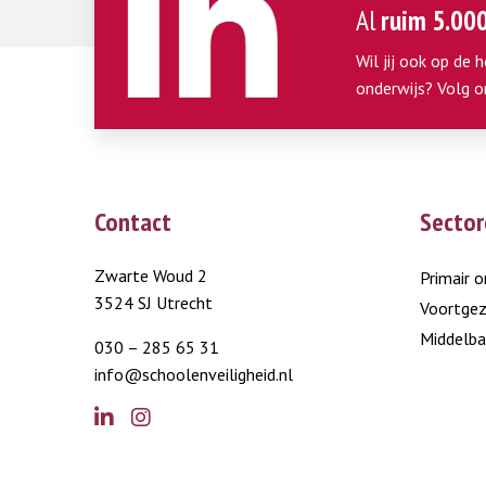
Al
ruim 5.00
Wil jij ook op de 
onderwijs? Volg o
Contact
Sector
Zwarte Woud 2
Primair o
3524 SJ Utrecht
Voortgez
Middelba
030 – 285 65 31
info@schoolenveiligheid.nl
Go
Go
to
to