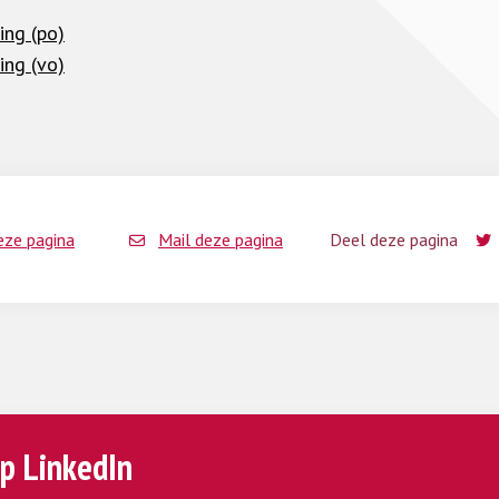
ng (po)
ng (vo)
eze pagina
Mail deze pagina
Deel deze pagina
p LinkedIn