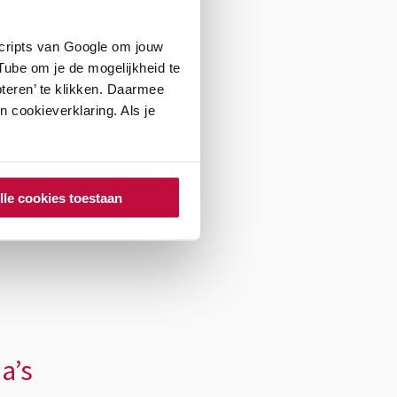
aken, je wil eigenlijk
scripts van Google om jouw
ube om je de mogelijkheid te
teren’ te klikken. Daarmee
lijke gesprek te
 cookieverklaring. Als je
e gespreksoefeningen.
oe te rusten op de
delijk waar de school
lle cookies toestaan
a’s