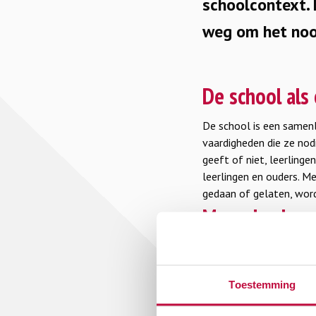
schoolcontext. 
weg om het noo
De school als
De school is een samenl
vaardigheden die ze nod
geeft of niet, leerling
leerlingen en ouders. M
gedaan of gelaten, wor
Meer dan less
Doelgericht en samenha
en projecten door een 
dagelijkse omgang in en
Toestemming
uit de visie van de scho