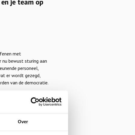
 en je team op
oefenen met
r nu bewust sturing aan
teunende personeel,
wat er wordt gezegd,
rden van de democratie.
 vormgeven van lessen
vormgeving van de
aanpak, die voortkomt
Over
rming.