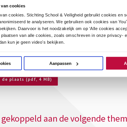
erschap vind ik zo’n ingewikkeld iets! Je wilt het niet tot één vak m
 van cookies
chool zit. Maar hoe doe je dat nou? Wat moet je ermee?”
an cookies. Stichting School & Veiligheid gebruikt cookies en 
ats’
anonimiseerd te analyseren. We gebruiken ook cookies van YouT
ekijken. Daarvoor is het noodzakelijk om op ‘Alle cookies accep
p de plaats’ helpt schoolteams op weg om met elkaar het noodzake
 plaatsen van alle cookies, zoals omschreven in onze privacy- en
t uit een afbeelding van de school als oefenplaats en bijbehorend
 dan kun je geen video's bekijken.
er allemaal al (ongemerkt) gebeurt in de school om de leerlingen t
enhangt met de visie en context van de school. Ook maakt het dui
zetten.
ookies
Aanpassen
A
de plaats (pdf, 4 MB)
 is gekoppeld aan de volgende them