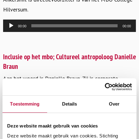
Hilversum.
Audiospeler
00:00
00:00
Inclusie op het mbo; Cultureel antropoloog Danielle
Braun
Aan het woord is Danielle Braun. Zij is corporate
antropoloog en directeur van de Academie voor
Organisatiecultuur. Daarnaast is Danielle Braun, samen
Toestemming
Details
Over
met Jitske Kramer, auteur van het boek ‘De Corporate
Tribe’. Danielle begeleidt het MBO College in Hilversum
Deze website maakt gebruik van cookies
met het opzetten van een Inclusie Tribe.
Deze website maakt gebruik van cookies. Stichting