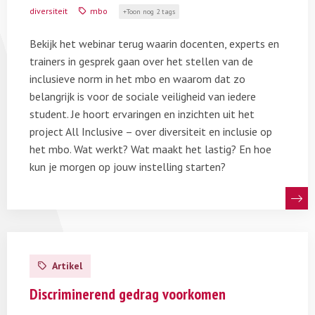
inclusief
diversiteit
mbo
Toon nog 2 tags
en
veilig
Bekijk het webinar terug waarin docenten, experts en
onderwijs
trainers in gesprek gaan over het stellen van de
in
inclusieve norm in het mbo en waarom dat zo
het
belangrijk is voor de sociale veiligheid van iedere
mbo
student. Je hoort ervaringen en inzichten uit het
project All Inclusive – over diversiteit en inclusie op
het mbo. Wat werkt? Wat maakt het lastig? En hoe
kun je morgen op jouw instelling starten?
Lees
meer
Artikel
over
Discriminerend
Discriminerend gedrag voorkomen
gedrag