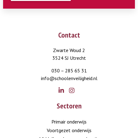
Contact
Zwarte Woud 2
3524 SJ Utrecht
030 – 285 65 31
info@schoolenveiligheid.nl
Go
Go
Sectoren
to
to
LinkedIn
Instagram
Primair onderwijs
Voortgezet onderwijs