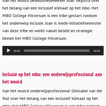
Aan het woord beleidsmedewerker Joan Terpstra over
het belang van een inclusief klimaat op het mbo. Het
MBO College Hilversum is een tribe gestart rondom
het onderwerp inclusie. Joan is mede-initiatiefneemster
van deze tribe en werkt vanuit beleid en strategie
binnen het MBO College Hilversum.
Audiospeler
00:00
00:00
Inclusie op het mbo; een onderwijsprofessional aan
het woord
Aan het woord onderwijsprofessional Ghislaine van der
Nat over het belang van een inclusief klimaat op het
mbo. Het MBO College Hilversum is een tribe gestart