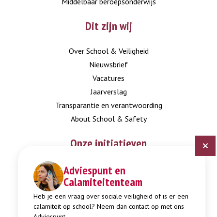
Middelbaar beroepsonderwijs
Dit zijn wij
Over School & Veiligheid
Nieuwsbrief
Vacatures
Jaarverslag
Transparantie en verantwoording
About School & Safety
Onze initiatieven
Adviespunt en
Digitaal Veiligheidsplan
Calamiteitenteam
Expertisepunt Burgerschap
Gendi
Heb je een vraag over sociale veiligheid of is er een
calamiteit op school? Neem dan contact op met ons
Week tegen Pesten
Adviespunt.