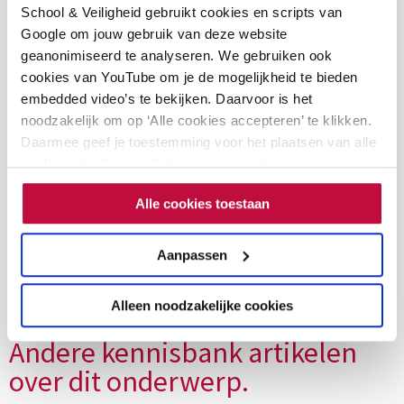
Audiospeler
School & Veiligheid gebruikt cookies en scripts van
00:00
00:00
Google om jouw gebruik van deze website
geanonimiseerd te analyseren. We gebruiken ook
cookies van YouTube om je de mogelijkheid te bieden
embedded video’s te bekijken. Daarvoor is het
noodzakelijk om op ‘Alle cookies accepteren’ te klikken.
Dit artikel is gekoppeld aan de
Daarmee geef je toestemming voor het plaatsen van alle
volgende thema’s
cookies, zoals omschreven in onze privacy- en
cookieverklaring. Als je niet alle cookies accepteert, dan
Alle cookies toestaan
kun je geen video's bekijken.
Spanning en discussie in de klas (mbo)
Aanpassen
Alleen noodzakelijke cookies
Andere kennisbank artikelen
over dit onderwerp.