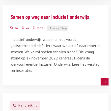
Lees
meer
Samen op weg naar inclusief onderwijs
over
Samen
po
vo
mbo
Toon nog 2 tags
op
weg
Inclusief onderwijs waarin er niet wordt
naar
gediscrimineerd blijft iets waar we actief naar moeten
inclusief
streven. Welke rol spelen scholen hierin? Die vraag
onderwijs
stond op 17 november 2022 centraal tijdens de
werkconferentie Inclusief Onderwijs. Lees het verslag
ter inspiratie.
Lees
meer
Handreiking
over