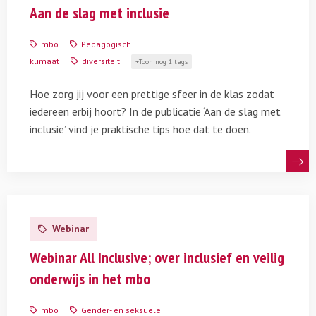
Aan
Aan de slag met inclusie
de
slag
mbo
Pedagogisch
met
klimaat
diversiteit
Toon nog 1 tags
inclusie
Hoe zorg jij voor een prettige sfeer in de klas zodat
iedereen erbij hoort? In de publicatie ‘Aan de slag met
inclusie’ vind je praktische tips hoe dat te doen.
Lees
meer
Webinar
over
Webinar
Webinar All Inclusive; over inclusief en veilig
All
onderwijs in het mbo
Inclusive;
over
mbo
Gender- en seksuele