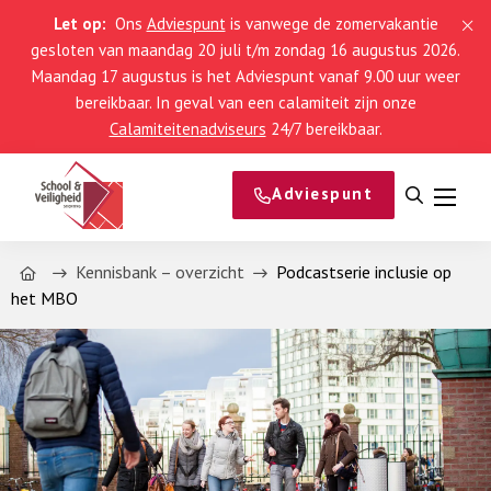
Let op:
Ons
Adviespunt
is vanwege de zomervakantie
gesloten van maandag 20 juli t/m zondag 16 augustus 2026.
Maandag 17 augustus is het Adviespunt vanaf 9.00 uur weer
bereikbaar. In geval van een calamiteit zijn onze
Calamiteitenadviseurs
24/7 bereikbaar.
Adviespunt
Open
Menu
zoeken
Home
Kennisbank – overzicht
Podcastserie inclusie op
het MBO