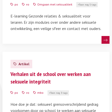
leraren
po
vo
Omgaan met seksualiteit
Toon nog 5 tags
–
Gezonde
E-learning Gezonde relaties & seksualiteit voor
relaties
leraren. Er zijn modules over onder andere seksuele
&
ontwikkeling, een veilige sfeer en contact met ouders.
seksualiteit
Lees
meer
Artikel
over
Praktijkverhalen
Verhalen uit de school over werken aan
werken
seksuele integriteit
aan
seksuele
po
vo
mbo
Toon nog 3 tags
integriteit
Hoe doe je dat: seksueel grensoverschrijdend gedrag
voorkomen door op school te werken aan seksuele