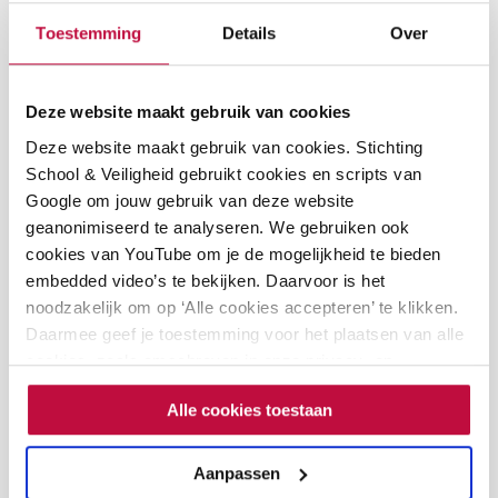
3. Verantwoordelijkheid
Toestemming
Details
Over
Joeri neemt verantwoordelijkheid voor zijn eigen
seksuele integriteit door het gesprek aan te gaan met
Deze website maakt gebruik van cookies
leerlingen en aan te geven dat hij zijn gedrag wil
Deze website maakt gebruik van cookies. Stichting
School & Veiligheid gebruikt cookies en scripts van
veranderen, indien nodig. Hiermee laat hij zien dat je
Google om jouw gebruik van deze website
door verantwoordelijkheid te nemen eventuele fouten
geanonimiseerd te analyseren. We gebruiken ook
kunt herstellen of misverstanden uit de wereld kunt
cookies van YouTube om je de mogelijkheid te bieden
embedded video’s te bekijken. Daarvoor is het
helpen en je eigen integriteit kunt bewaken. Jayden
noodzakelijk om op ‘Alle cookies accepteren’ te klikken.
bleek zich van weinig kwaad bewust en nam naar
Daarmee geef je toestemming voor het plaatsen van alle
aanleiding van dit gesprek de verantwoordelijkheid om
cookies, zoals omschreven in onze privacy- en
cookieverklaring. Als je niet alle cookies accepteert, dan
het bericht te verwijderen.
Alle cookies toestaan
kun je geen video's bekijken.
De leraar als rolmodel: kwetsbaar en prachtig
Aanpassen
“Het geven van seksuele vorming aan leerlingen