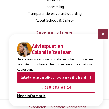
Jaarverslag
Transparantie en verantwoording
About School & Safety
Onze initiatieven
Adviespunt en
Digitaal Veiligheidsplan
Calamiteitenteam
Expertisepunt Burgerschap
Gendi
Heb je een vraag over sociale veiligheid of is er een
calamiteit op school? Neem dan contact op met ons
Week tegen Pesten
Adviespunt.
adviespunt@schoolenveiligheid.nl
030 285 66 16
Meer informatie
Privacybeleid
Algemene voorwaarden