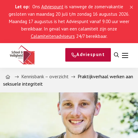
Let op:
Ons
Adviespunt
is vanwege de zomervakantie
gesloten van maandag 20 juli t/m zondag 16 augustus 2026.
Maandag 17 augustus is het Adviespunt vanaf 9.00 uur weer
bereikbaar. In geval van een calamiteit zijn onze
Calamiteitenadviseurs
24/7 bereikbaar.
Adviespunt
Open
Menu
zoeken
Home
Kennisbank – overzicht
Praktijkverhaal werken aan
seksuele integriteit