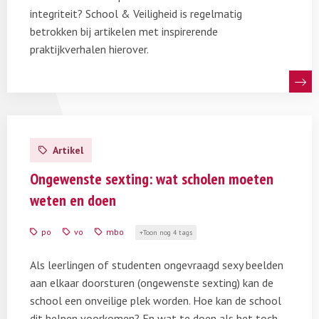
integriteit? School & Veiligheid is regelmatig
betrokken bij artikelen met inspirerende
praktijkverhalen hierover.
Lees
meer
Artikel
over
Sexting
Ongewenste sexting: wat scholen moeten
en
weten en doen
ongewenste
verspreiding
po
vo
mbo
Toon nog 4 tags
van
beelden
Als leerlingen of studenten ongevraagd sexy beelden
aan elkaar doorsturen (ongewenste sexting) kan de
school een onveilige plek worden. Hoe kan de school
dit helpen voorkomen? En wat te doen als het toch