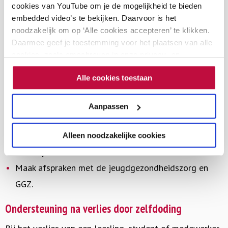
geen algemene voorlichting over suïcidaliteit te
cookies van YouTube om je de mogelijkheid te bieden
embedded video’s te bekijken. Daarvoor is het
geven, omdat het lastig is dit op een veilige manier
noodzakelijk om op ‘Alle cookies accepteren’ te klikken.
in de groep te doen. Richt je op voorlichting rondom
Daarmee geef je toestemming voor het plaatsen van alle
het mentaal welzijn.
cookies, zoals omschreven in onze privacy- en
cookieverklaring. Als je niet alle cookies accepteert, dan
Neem het suïcidepreventiebeleid op in het
Alle cookies toestaan
kun je geen video's bekijken.
zorgprotocol/sociaal veiligheidsbeleid/beleid
studentenwelzijn.
Aanpassen
Zorg dat de zorgstructuur helder is: welke
medewerkers hebben welke functie en wanneer
Alleen noodzakelijke cookies
betrek je elkaar?
Maak afspraken met de jeugdgezondheidszorg en
GGZ.
Ondersteuning na verlies door zelfdoding