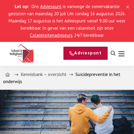
Let op:
Ons
Adviespunt
is vanwege de zomervakantie
gesloten van maandag 20 juli t/m zondag 16 augustus 2026.
Maandag 17 augustus is het Adviespunt vanaf 9.00 uur weer
bereikbaar. In geval van een calamiteit zijn onze
Calamiteitenadviseurs
24/7 bereikbaar.
Adviespunt
Open
Menu
zoeken
Home
Kennisbank – overzicht
Suïcidepreventie in het
onderwijs