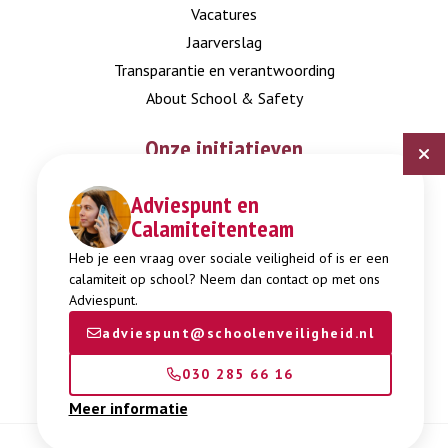
Vacatures
Jaarverslag
Transparantie en verantwoording
About School & Safety
Onze initiatieven
Adviespunt en
Digitaal Veiligheidsplan
Calamiteitenteam
Expertisepunt Burgerschap
Gendi
Heb je een vraag over sociale veiligheid of is er een
calamiteit op school? Neem dan contact op met ons
Week tegen Pesten
Adviespunt.
adviespunt@schoolenveiligheid.nl
030 285 66 16
Meer informatie