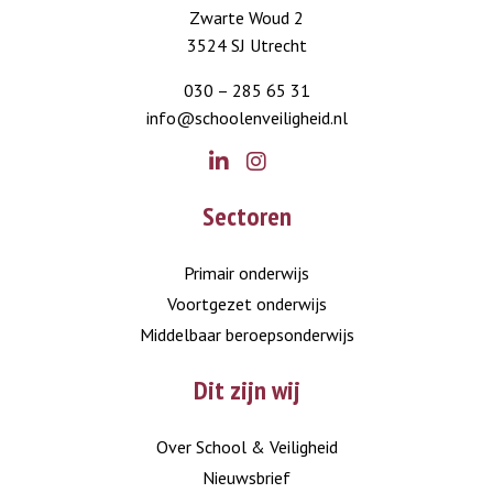
Zwarte Woud 2
3524 SJ Utrecht
030 – 285 65 31
info@schoolenveiligheid.nl
Go
Go
Sectoren
to
to
LinkedIn
Instagram
Primair onderwijs
Voortgezet onderwijs
Middelbaar beroepsonderwijs
Dit zijn wij
Over School & Veiligheid
Nieuwsbrief