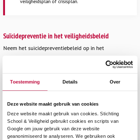
veiligheidsplan of crisisplan.
Suïcidepreventie in het veiligheidsbeleid
Neem het suïcidepreventiebeleid op in het
zorgprotocol/sociaal veiligheidsbeleid/beleid
studentenwelzijn. Gebruik hiervoor de
leidraad
met een
stappenplan waarin de suïcidepreventie door de eigen
Toestemming
Details
Over
organisatie in te vullen is en het
model
suicidepreventiebeleid voor werkgevers
(dit model is
Deze website maakt gebruik van cookies
gericht op suïcidaliteit onder medewerkers). Let bij het
Deze website maakt gebruik van cookies. Stichting
maken van je beleid op de volgende punten:
School & Veiligheid gebruikt cookies en scripts van
Google om jouw gebruik van deze website
Vanuit 113 Zelfmoordpreventie is het advies om
geanonimiseerd te analyseren. We gebruiken ook