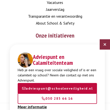
Vacatures
Jaarverslag
Transparantie en verantwoording
About School & Safety
Onze initiatieven
Digitaal Veiligheidsplan
Expertisepunt Burgerschap
Adviespunt en
Calamiteitenteam
Gendi
Week tegen Pesten
Heb je een vraag over sociale veiligheid of is er een
calamiteit op school? Neem dan contact op met ons
Adviespunt.
adviespunt@schoolenveiligheid.nl
030 285 66 16
Meer informatie