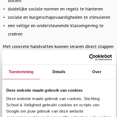
docent
duidelijke sociale normen en regels te hanteren
sociale en burgerschapsvaardigheden te stimuleren
een veilige en ondersteunende klasomgeving te
creëren
Met concrete handvatten kunnen leraren direct stappen
zetten om het gevoel van veiligheid in de klas te
vergroten.
Toestemming
Details
Over
Voor schoolleiders: sturen op een veilige
schoolcultuur
Deze website maakt gebruik van cookies
De handreiking Schoolleiders aan de slag met sociale
Deze website maakt gebruik van cookies. Stichting
veiligheid is bedoeld voor schoolleiders en
School & Veiligheid gebruikt cookies en scripts van
managementteams. Zij spelen een sleutelrol in het
Google om jouw gebruik van deze website