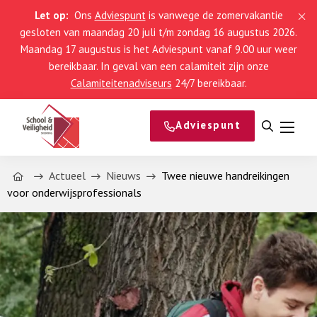
Let op:
Ons
Adviespunt
is vanwege de zomervakantie
gesloten van maandag 20 juli t/m zondag 16 augustus 2026.
Maandag 17 augustus is het Adviespunt vanaf 9.00 uur weer
bereikbaar. In geval van een calamiteit zijn onze
Calamiteitenadviseurs
24/7 bereikbaar.
Adviespunt
Open
Menu
zoeken
Home
Actueel
Nieuws
Twee nieuwe handreikingen
voor onderwijsprofessionals