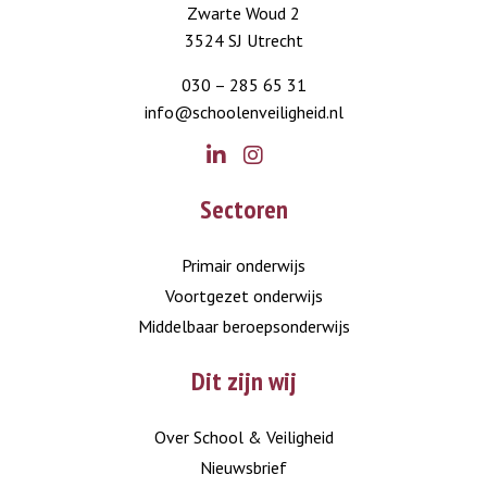
Zwarte Woud 2
3524 SJ Utrecht
030 – 285 65 31
info@schoolenveiligheid.nl
Go
Go
Sectoren
to
to
LinkedIn
Instagram
Primair onderwijs
Voortgezet onderwijs
Middelbaar beroepsonderwijs
Dit zijn wij
Over School & Veiligheid
Nieuwsbrief