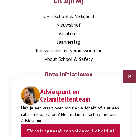
Dit zijn wij
Over School & Veiligheid
Nieuwsbrief
Vacatures
Jaarverslag
Transparantie en verantwoording
About School & Safety
Onze initiatieven
Adviespunt en
Digitaal Veiligheidsplan
Calamiteitenteam
Expertisepunt Burgerschap
Gendi
Heb je een vraag over sociale veiligheid of is er een
calamiteit op school? Neem dan contact op met ons
Week tegen Pesten
Adviespunt.
adviespunt@schoolenveiligheid.nl