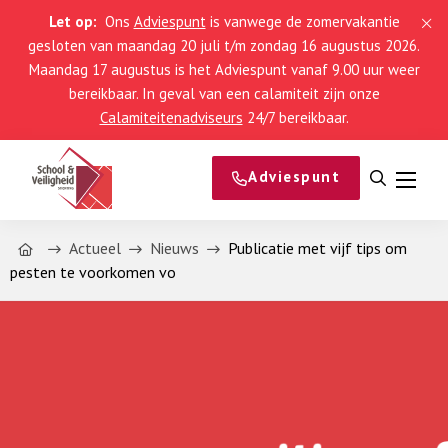
Let op:
Ons
Adviespunt
is vanwege de zomervakantie
gesloten van maandag 20 juli t/m zondag 16 augustus 2026.
Maandag 17 augustus is het Adviespunt vanaf 9.00 uur weer
bereikbaar. In geval van een calamiteit zijn onze
Calamiteitenadviseurs
24/7 bereikbaar.
Adviespunt
Open
Menu
zoeken
Home
Actueel
Nieuws
Publicatie met vijf tips om
pesten te voorkomen vo