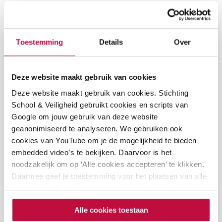
De vijf tips om pesten te voorkomen
Toestemming
Details
Over
Werk nauw samen met je collega’s
; pesten
voorkomen kun je niet alleen.
Investeer in een goede relatie met je
Deze website maakt gebruik van cookies
leerlingen
; een goede band heeft een positief
Deze website maakt gebruik van cookies. Stichting
School & Veiligheid gebruikt cookies en scripts van
effect op de individuele leerling én de hele klas.
Google om jouw gebruik van deze website
Stel positieve groepsnormen op, leef ze voor en
geanonimiseerd te analyseren. We gebruiken ook
bewaak ze gezamenlijk
; positieve groepsnormen
cookies van YouTube om je de mogelijkheid te bieden
embedded video’s te bekijken. Daarvoor is het
dragen bij aan een veilig en open groepsklimaat.
noodzakelijk om op ‘Alle cookies accepteren’ te klikken.
Steek tijd en energie in het bevorderen van
Daarmee geef je toestemming voor het plaatsen van alle
positieve sociale relaties tussen leerlingen
;
cookies, zoals omschreven in onze privacy- en
cookieverklaring. Als je niet alle cookies accepteert, dan
positieve relaties versterken de sociale cohesie
Alle cookies toestaan
kun je geen video's bekijken.
van de groep en zorgen voor meer sociale steun