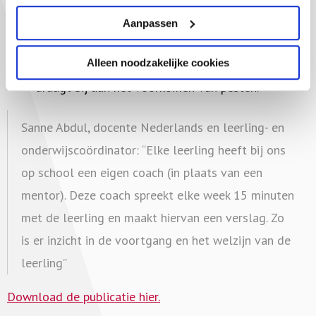
onderling.
Aanpassen
Werk aan goed contact met ouders/verzorgers
;
een goede samenwerking tussen school en ouders
Alleen noodzakelijke cookies
draagt bij aan het voorkomen van pesten.
Sanne Abdul, docente Nederlands en leerling- en
onderwijscoördinator: “Elke leerling heeft bij ons
op school een eigen coach (in plaats van een
mentor). Deze coach spreekt elke week 15 minuten
met de leerling en maakt hiervan een verslag. Zo
is er inzicht in de voortgang en het welzijn van de
leerling”
Download de publicatie hier.