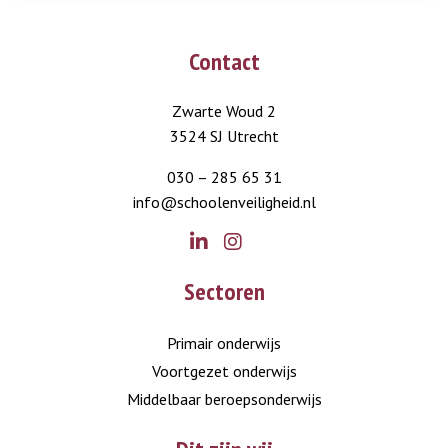
Contact
Zwarte Woud 2
3524 SJ Utrecht
030 – 285 65 31
info@schoolenveiligheid.nl
Go
Go
Sectoren
to
to
LinkedIn
Instagram
Primair onderwijs
Voortgezet onderwijs
Middelbaar beroepsonderwijs