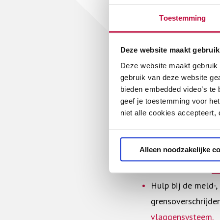
Toestemming
Meer informatie ov
Wet veiligheid op
Deze website maakt gebruik
Wetgeving sociale 
Deze website maakt gebruik v
Wetgeving sociale
gebruik van deze website ge
bieden embedded video’s te b
School & Veiligheid 
geef je toestemming voor het
niet alle cookies accepteert,
Een leidraad voor
VO
en
voor MBO
Alleen noodzakelijke c
E-learning vertro
Informatie over
mo
Hulp bij de meld-,
grensoverschrijde
vlaggensysteem.