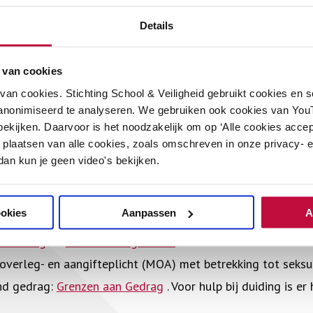
Details
er de huidige wetgeving:
 school
 van cookies
veiligheid in het onderwijs PO, VO en GO
an cookies. Stichting School & Veiligheid gebruikt cookies en 
 veiligheid in het onderwijs MBO
anonimiseerd te analyseren. We gebruiken ook cookies van YouT
ekijken. Daarvoor is het noodzakelijk om op ‘Alle cookies accep
helpt nu al o.a. met:
 plaatsen van alle cookies, zoals omschreven in onze privacy- en
 dan kun je geen video's bekijken.
 besturen voor het inrichten van vertrouwenswerk op scho
ookies
Aanpassen
A
uwenspersonen
en de
Handreiking voor vertrouwensperson
nitoring
en
incidentenregistratie
 overleg- en aangifteplicht (MOA) met betrekking tot seksu
nd gedrag:
Grenzen aan Gedrag
. Voor hulp bij duiding is er