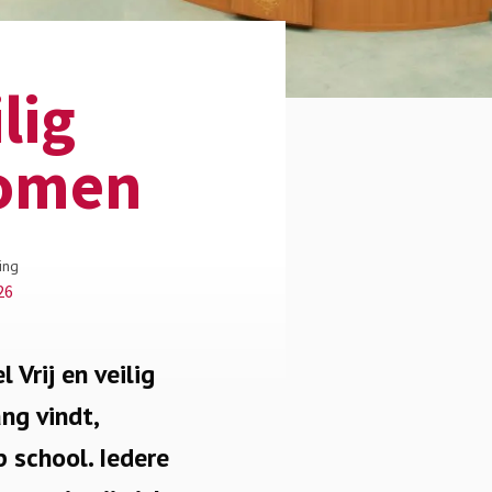
lig
nomen
ing
26
Vrij en veilig
ng vindt,
p school. Iedere