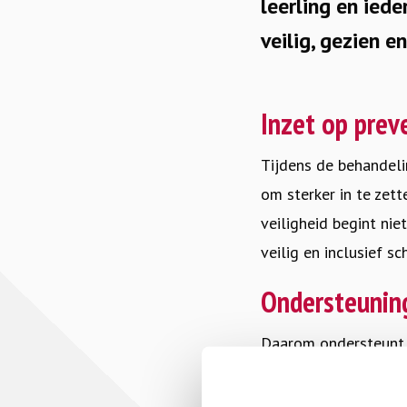
leerling en ied
veilig, gezien e
Inzet op prev
Tijdens de behandeli
om sterker in te zett
veiligheid begint nie
veilig en inclusief 
Ondersteuning
Daarom ondersteunt S
die bijdragen aan du
basis vormt en waar l