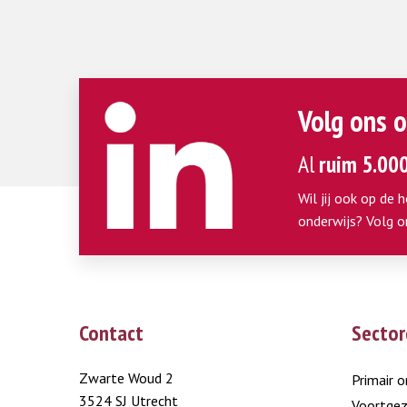
Volg ons o
Al
ruim 5.00
Wil jij ook op de 
onderwijs? Volg o
Contact
Sector
Zwarte Woud 2
Primair o
3524 SJ Utrecht
Voortgez