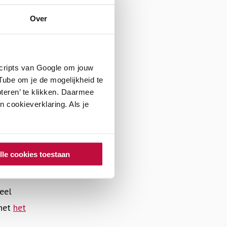
Over
scripts van Google om jouw
ube om je de mogelijkheid te
teren’ te klikken. Daarmee
 cookieverklaring. Als je
ol
voor PO
,
voor
lle cookies toestaan
en
als naslagwerk
eel
 het
het