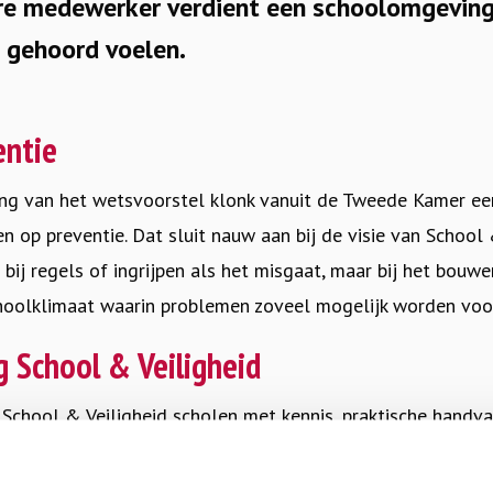
ere medewerker verdient een schoolomgeving 
n gehoord voelen.
entie
ng van het wetsvoorstel klonk vanuit de Tweede Kamer een
en op preventie. Dat sluit nauw aan bij de visie van School 
t bij regels of ingrijpen als het misgaat, maar bij het bouwe
schoolklimaat waarin problemen zoveel mogelijk worden vo
 School & Veiligheid
chool & Veiligheid scholen met kennis, praktische handvat
urzame sociale veiligheid. Samen werken we aan scholen w
eerlingen en professionals zich veilig kunnen ontwikkelen.