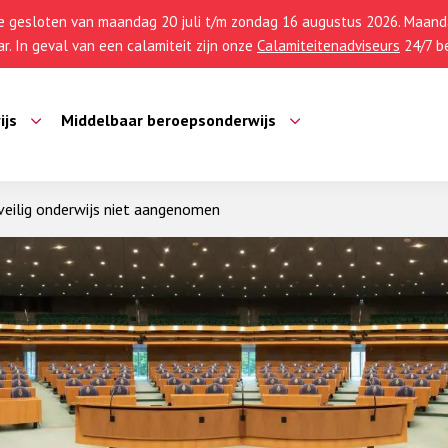
 gesloten van maandag 20 juli t/m zondag 16 augustus 2026. Maanda
r. In geval van een calamiteit zijn onze
Calamiteitenadviseurs
24/7 be
ijs
Middelbaar beroepsonderwijs
 veilig onderwijs niet aangenomen