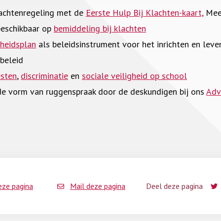
klachtenregeling met de
Eerste Hulp Bij Klachten-kaart,
Meer
beschikbaar op
bemiddeling bij klachten
gheidsplan
als beleidsinstrument voor het inrichten en lev
sbeleid
sten
,
discriminatie
en
sociale veiligheid op school
de vorm van ruggenspraak door de deskundigen bij ons
Adv
eze pagina
Mail deze pagina
Deel deze pagina