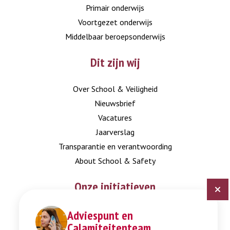
Primair onderwijs
Voortgezet onderwijs
Middelbaar beroepsonderwijs
Dit zijn wij
Over School & Veiligheid
Nieuwsbrief
Vacatures
Jaarverslag
Transparantie en verantwoording
About School & Safety
Onze initiatieven
Adviespunt en
Digitaal Veiligheidsplan
Calamiteitenteam
Expertisepunt Burgerschap