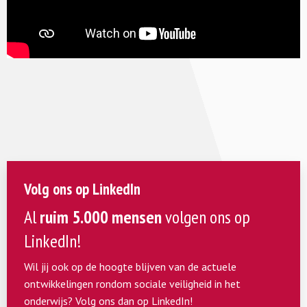
Volg ons op LinkedIn
Al
ruim 5.000 mensen
volgen ons op
LinkedIn!
Wil jij ook op de hoogte blijven van de actuele
ontwikkelingen rondom sociale veiligheid in het
onderwijs? Volg ons dan op LinkedIn!