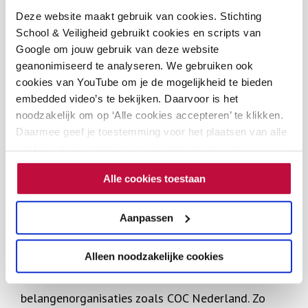
scholen om informatie en ondersteuning te halen via de
Deze website maakt gebruik van cookies. Stichting
website, ons Adviespunt en trainingen. Ook is onze
School & Veiligheid gebruikt cookies en scripts van
Google om jouw gebruik van deze website
organisatie een landelijke kennispartner met een unieke
geanonimiseerd te analyseren. We gebruiken ook
positie voor beleidsvorming.
cookies van YouTube om je de mogelijkheid te bieden
embedded video’s te bekijken. Daarvoor is het
Naast gesprekspartner voor scholen, staan wij continu
noodzakelijk om op ‘Alle cookies accepteren’ te klikken.
in contact op verschillende andere niveaus:
Daarmee geef je toestemming voor het plaatsen van alle
cookies, zoals omschreven in onze privacy- en
Bij de rijksoverheid hebben wij contacten binnen de
cookieverklaring. Als je niet alle cookies accepteert, dan
Alle cookies toestaan
kun je geen video's bekijken.
ministeries van OCW, SZW, VenJ en VWS.
Wij onderhouden contacten met landelijke
Aanpassen
vertegenwoordigers van het onderwijs, zoals de
sectorraden, vakbonden, (vak)verenigingen zoals
Alleen noodzakelijke cookies
bijvoorbeeld NVS-NVL, LOWAN, AVS en LBBO en
belangenorganisaties zoals COC Nederland. Zo