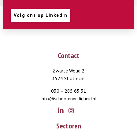
Volg ons op LinkedIn
Contact
Zwarte Woud 2
3524 SJ Utrecht
030 – 285 65 31
info@schoolenveiligheid.nl
Go
Go
Sectoren
to
to
LinkedIn
Instagram