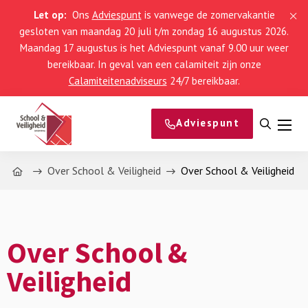
Let op:
Ons
Adviespunt
is vanwege de zomervakantie
gesloten van maandag 20 juli t/m zondag 16 augustus 2026.
Maandag 17 augustus is het Adviespunt vanaf 9.00 uur weer
bereikbaar. In geval van een calamiteit zijn onze
Calamiteitenadviseurs
24/7 bereikbaar.
Adviespunt
Open
Men
zoeke
Home
Over School & Veiligheid
Over School & Veiligheid
Over School &
Veiligheid