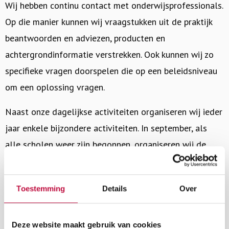
Wij hebben continu contact met onderwijsprofessionals.
Op die manier kunnen wij vraagstukken uit de praktijk
beantwoorden en adviezen, producten en
achtergrondinformatie verstrekken. Ook kunnen wij zo
specifieke vragen doorspelen die op een beleidsniveau
om een oplossing vragen.
Naast onze dagelijkse activiteiten organiseren wij ieder
jaar enkele bijzondere activiteiten. In september, als
alle scholen weer zijn begonnen, organiseren wij de
Week tegen Pesten
. In het voorjaar is het jaarlijkse
congres
Met Alle Respect
.
Toestemming
Details
Over
Landelijk platform en kennispartner
School & Veiligheid is een landelijk platform voor
Deze website maakt gebruik van cookies