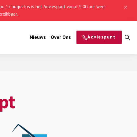
g 17 augustus is het Adviespunt vanaf 9.00 uur weer
reikbaar.
Nieuws
Over Ons
Adviespunt
O
z
pt