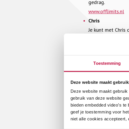
gedrag.
www.offlimits.nl
Chris
Je kunt met Chris c
chrisvoorkom.nl/
Meldknop
Op Meldknop.nl vin
Toestemming
chatten of mailen.
www.meldknop.nl
Deze website maakt gebruik
113 zelfmoordpr
Deze website maakt gebruik v
Stichting 113 Zelf
gebruik van deze website ge
met hen chatten e
bieden embedded video’s te b
geef je toestemming voor het
www.113.nl
niet alle cookies accepteert,