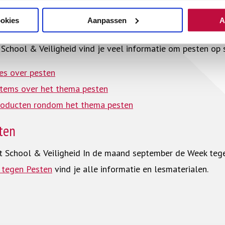
ookies
Aanpassen
A
 pesten voor onderwijsprofessionals
School & Veiligheid vind je veel informatie om pesten op
es over pesten
items over het thema pesten
roducten rondom het thema pesten
ten
rt School & Veiligheid In de maand september de Week teg
 tegen Pesten
vind je alle informatie en lesmaterialen.