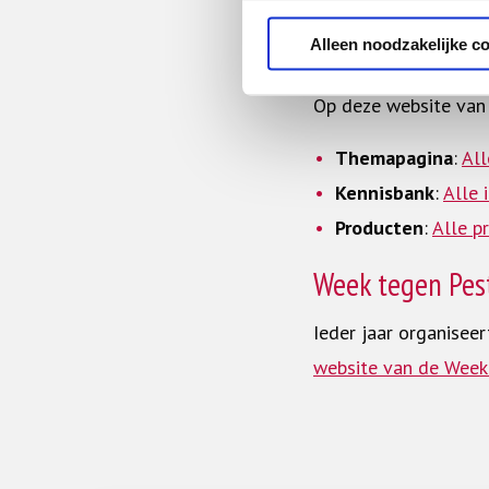
Alleen noodzakelijke c
Informatie over
Op deze website van 
Themapagina
:
All
Kennisbank
:
Alle 
Producten
:
Alle p
Week tegen Pes
Ieder jaar organisee
website van de Week