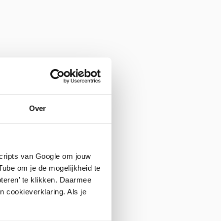
 met hen bellen,
Over
scripts van Google om jouw
an suïcide. Je kunt
ube om je de mogelijkheid te
teren’ te klikken. Daarmee
 cookieverklaring. Als je