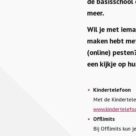
de
basisschool
meer.
Wil je met iema
maken hebt met 
(online) pesten
een kijkje op hu
Kindertelefoon
Met de Kindertelef
www.kindertelefoo
Offlimits
Bij Offlimits kun 