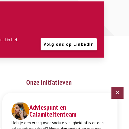
eid in het
Volg ons op LinkedIn
Onze initiatieven
Digitaal Veiligheidsplan
Expertisepunt Burgerschap
Adviespunt en
Calamiteitenteam
Gendi
Week tegen Pesten
Heb je een vraag over sociale veiligheid of is er een
calamiteit op school? Neem dan contact op met ons