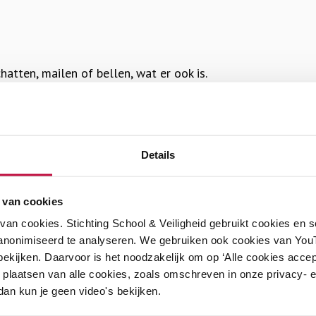
hatten, mailen of bellen, wat er ook is.
d je informatie over en hulp bij internetproblemen. Je kunt
Details
 van cookies
eventie
an cookies. Stichting School & Veiligheid gebruikt cookies en 
moordpreventie is de nationale organisatie voor preventie v
anonimiseerd te analyseren. We gebruiken ook cookies van YouT
n bellen.
ekijken. Daarvoor is het noodzakelijk om op ‘Alle cookies accep
 plaatsen van alle cookies, zoals omschreven in onze privacy- en
 dan kun je geen video's bekijken.