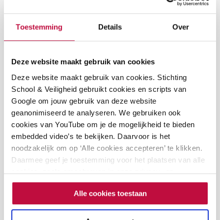
gender- en seksuele
een veilig gesprek
diversiteit
vo-mbo
Toestemming
Details
Over
alleen-te-downloaden
alleen-te-downloaden
€
0,00
€
0,00
Meer informatie
Meer informatie
Deze website maakt gebruik van cookies
Deze website maakt gebruik van cookies. Stichting
School & Veiligheid gebruikt cookies en scripts van
Google om jouw gebruik van deze website
geanonimiseerd te analyseren. We gebruiken ook
cookies van YouTube om je de mogelijkheid te bieden
embedded video’s te bekijken. Daarvoor is het
noodzakelijk om op ‘Alle cookies accepteren’ te klikken.
Daarmee geef je toestemming voor het plaatsen van alle
cookies, zoals omschreven in onze privacy- en
cookieverklaring. Als je niet alle cookies accepteert, dan
Alle cookies toestaan
kun je geen video's bekijken.
Checklist voor een
veilige Paarse Vrijdag