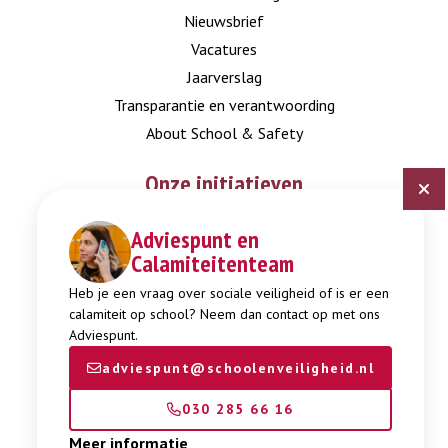
Nieuwsbrief
Vacatures
Jaarverslag
Transparantie en verantwoording
About School & Safety
Onze initiatieven
Adviespunt en
Digitaal Veiligheidsplan
Calamiteitenteam
Expertisepunt Burgerschap
Gendi
Heb je een vraag over sociale veiligheid of is er een
calamiteit op school? Neem dan contact op met ons
Week tegen Pesten
Adviespunt.
adviespunt@schoolenveiligheid.nl
030 285 66 16
Meer informatie