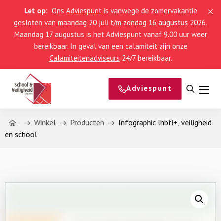
Let op:
Ons
Adviespunt
is vanwege de zomervakantie
gesloten van maandag 20 juli t/m zondag 16 augustus 2026.
Maandag 17 augustus is het Adviespunt vanaf 9.00 uur weer
bereikbaar. In geval van een calamiteit zijn onze
Calamiteitenadviseurs
24/7 bereikbaar.
Adviespunt
Open
Men
zoeke
Home
Winkel
Producten
Infographic lhbti+, veiligheid
en school