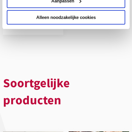
Aanpassen
checklist
download
po-vo-mbo
€
0,00
Alleen noodzakelijke cookies
Meer informatie
Soortgelijke
producten