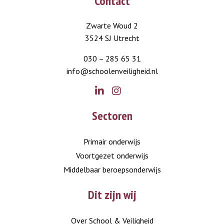
Contact
Zwarte Woud 2
3524 SJ Utrecht
030 – 285 65 31
info@schoolenveiligheid.nl
Go
Go
Sectoren
to
to
LinkedIn
Instagram
Primair onderwijs
Voortgezet onderwijs
Middelbaar beroepsonderwijs
Dit zijn wij
Over School & Veiligheid