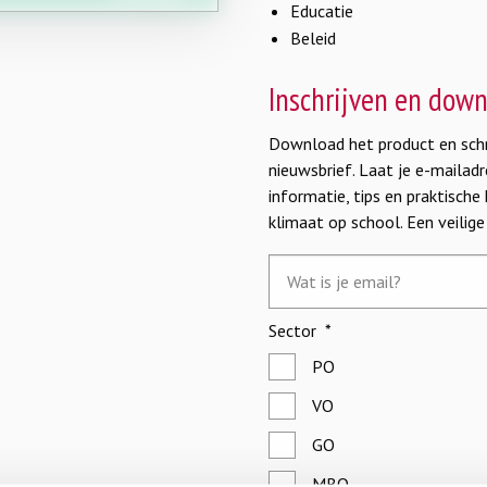
Educatie
Beleid
Inschrijven en dow
Download het product en schri
nieuwsbrief. Laat je e-maila
informatie, tips en praktische
klimaat op school. Een veilig
E-
mailadres
*
Sector
*
PO
VO
GO
MBO