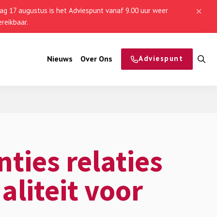
g 17 augustus is het Adviespunt vanaf 9.00 uur weer
reikbaar.
Nieuws
Over Ons
Adviespunt
O
z
nties relaties
aliteit voor