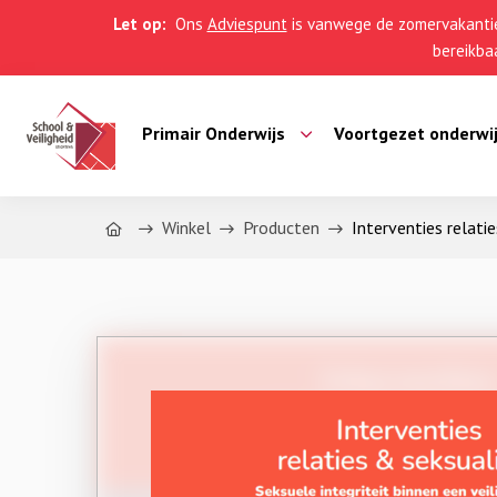
Let op:
Ons
Adviespunt
is vanwege de zomervakantie
bereikbaa
Primair Onderwijs
Voortgezet onderwi
Home
Winkel
Producten
Interventies relati