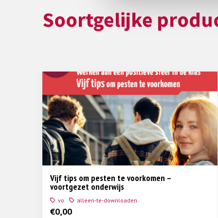
Soortgelijke produ
Vijf tips om pesten te voorkomen –
voortgezet onderwijs
vo
alleen-te-downloaden
€
0,00