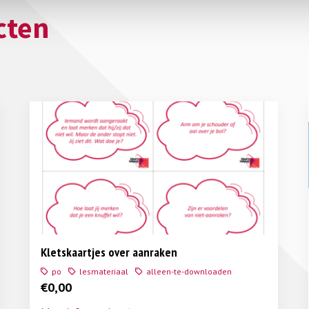
cten
Kletskaartjes over aanraken
po
lesmateriaal
alleen-te-downloaden
€
0,00