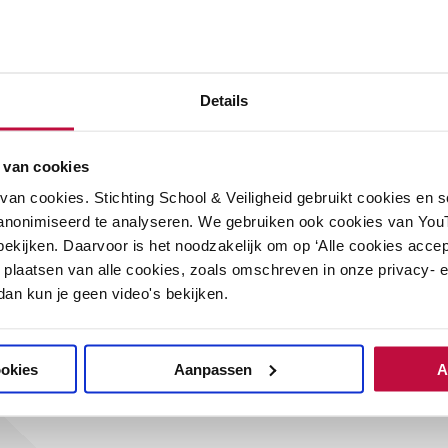
Functie
*
Bestuurder/schoolleide
Kwaliteitszorgmedewer
Details
Leraar/docent
 van cookies
Veiligheidscoördinator
an cookies. Stichting School & Veiligheid gebruikt cookies en 
Vertrouwenspersoon/int
anonimiseerd te analyseren. We gebruiken ook cookies van YouT
Anders
ekijken. Daarvoor is het noodzakelijk om op ‘Alle cookies accep
 plaatsen van alle cookies, zoals omschreven in onze privacy- en
 dan kun je geen video's bekijken.
DOWNLOAD ZONDER INSCHR
ookies
Aanpassen
A