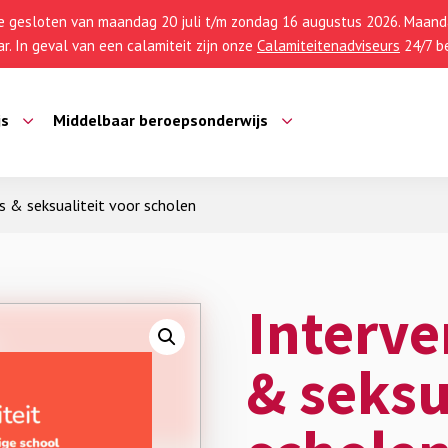
 gesloten van maandag 20 juli t/m zondag 16 augustus 2026. Maanda
r. In geval van een calamiteit zijn onze
Calamiteitenadviseurs
24/7 be
js
Middelbaar beroepsonderwijs
es & seksualiteit voor scholen
Interve
& seksu