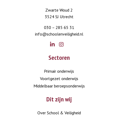
Zwarte Woud 2
3524 SJ Utrecht
030 – 285 65 31
info@schoolenveiligheid.nl
Go
Go
Sectoren
to
to
LinkedIn
Instagram
Primair onderwijs
Voortgezet onderwijs
Middelbaar beroepsonderwijs
Dit zijn wij
Over School & Veiligheid