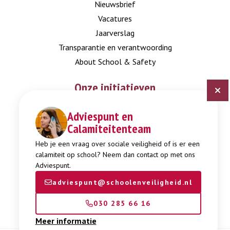
Nieuwsbrief
Vacatures
Jaarverslag
Transparantie en verantwoording
About School & Safety
Onze initiatieven
Adviespunt en
Digitaal Veiligheidsplan
Calamiteitenteam
Expertisepunt Burgerschap
Gendi
Heb je een vraag over sociale veiligheid of is er een
calamiteit op school? Neem dan contact op met ons
Week tegen Pesten
Adviespunt.
adviespunt@schoolenveiligheid.nl
030 285 66 16
Meer informatie