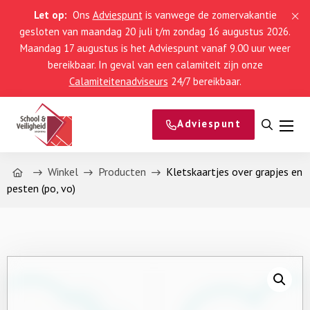
Let op:
Ons
Adviespunt
is vanwege de zomervakantie
gesloten van maandag 20 juli t/m zondag 16 augustus 2026.
Maandag 17 augustus is het Adviespunt vanaf 9.00 uur weer
bereikbaar. In geval van een calamiteit zijn onze
Calamiteitenadviseurs
24/7 bereikbaar.
Adviespunt
Open
Men
zoeke
Home
Winkel
Producten
Kletskaartjes over grapjes en
pesten (po, vo)