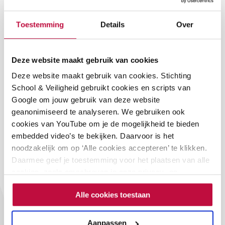
pesten (po, vo)
alleen-te-downloaden
Toestemming
Details
Over
po-vo
€
0,00
Meer informatie
Deze website maakt gebruik van cookies
Deze website maakt gebruik van cookies. Stichting
School & Veiligheid gebruikt cookies en scripts van
Google om jouw gebruik van deze website
geanonimiseerd te analyseren. We gebruiken ook
cookies van YouTube om je de mogelijkheid te bieden
embedded video’s te bekijken. Daarvoor is het
Soortgelijke
noodzakelijk om op ‘Alle cookies accepteren’ te klikken.
Daarmee geef je toestemming voor het plaatsen van alle
cookies, zoals omschreven in onze privacy- en
producten
cookieverklaring. Als je niet alle cookies accepteert, dan
Alle cookies toestaan
kun je geen video's bekijken.
Aanpassen