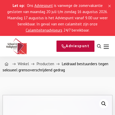
Let op:
Ons
Adviespunt
is vanwege de zomervakantie
gesloten van maandag 20 juli t/m zondag 16 augustus 2026.
Maandag 17 augustus is het Adviespunt vanaf 9.00 uur weer
bereikbaar. In geval van een calamiteit zijn onze
Calamiteitenadviseurs
24/7 bereikbaar.
Adviespunt
Open
Men
zoeke
Home
Winkel
Producten
Leidraad bestuurders tegen
seksueel grensoverschrijdend gedrag