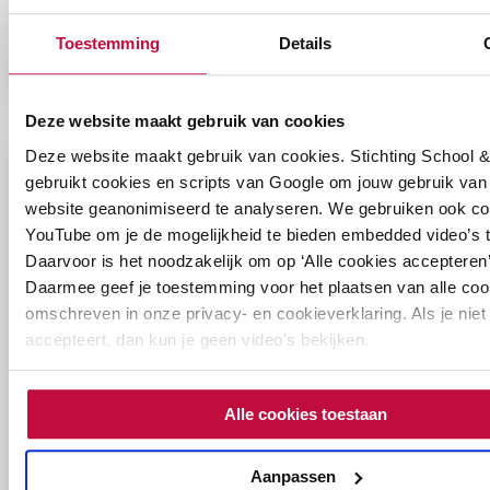
€
0,00
€
0,00
Toestemming
Details
Meer informatie
Meer informatie
Deze website maakt gebruik van cookies
Deze website maakt gebruik van cookies. Stichting School & 
gebruikt cookies en scripts van Google om jouw gebruik van
website geanonimiseerd te analyseren. We gebruiken ook co
YouTube om je de mogelijkheid te bieden embedded video’s t
Daarvoor is het noodzakelijk om op ‘Alle cookies accepteren’ 
Daarmee geef je toestemming voor het plaatsen van alle coo
omschreven in onze privacy- en cookieverklaring. Als je niet 
accepteert, dan kun je geen video's bekijken.
Checklist voor een
veilige Paarse Vrijdag
Alle cookies toestaan
checklist
download
po-vo-mbo
Aanpassen
€
0,00