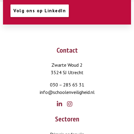
Volg ons op LinkedIn
Contact
Zwarte Woud 2
3524 SJ Utrecht
030 – 285 65 31
info@schoolenveiligheid.nl
Go
Go
Sectoren
to
to
LinkedIn
Instagram