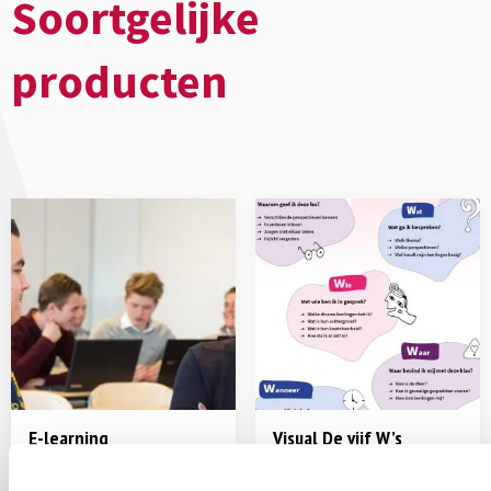
Soortgelijke
producten
E-learning
Visual De vijf W’s
Vertrouwenspersoon
alleen-te-downloaden
po-vo-mbo
e-learning
po-vo-mbo