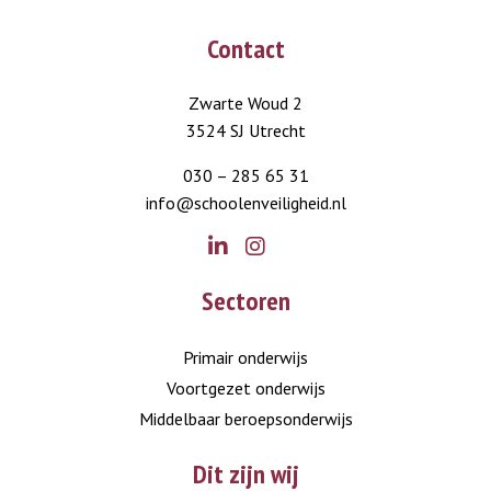
Contact
Zwarte Woud 2
3524 SJ Utrecht
030 – 285 65 31
info@schoolenveiligheid.nl
Go
Go
Sectoren
to
to
LinkedIn
Instagram
Primair onderwijs
Voortgezet onderwijs
Middelbaar beroepsonderwijs
Dit zijn wij