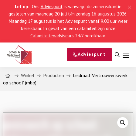
Let op:
Ons
Adviespunt
is vanwege de zomervakantie
gesloten van maandag 20 juli t/m zondag 16 augustus 2026.
Maandag 17 augustus is het Adviespunt vanaf 9.00 uur weer
bereikbaar. In geval van een calamiteit zijn onze
Calamiteitenadviseurs
24/7 bereikbaar.
Adviespunt
Open
Men
zoeke
Home
Winkel
Producten
Leidraad ‘Vertrouwenswerk
op school’ (mbo)