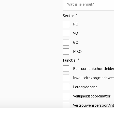
E-
mailadres
*
Sector
*
PO
VO
GO
MBO
Functie
*
Bestuurder/schoolleide
Kwaliteitszorgmedewer
Leraar/docent
Veiligheidscoördinator
Vertrouwenspersoon/int