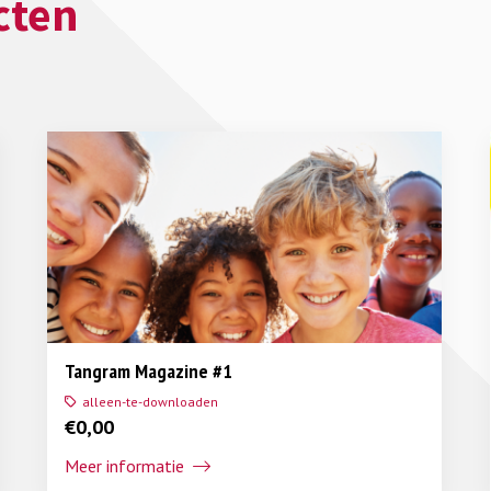
cten
Tangram Magazine #1
alleen-te-downloaden
€
0,00
Meer informatie