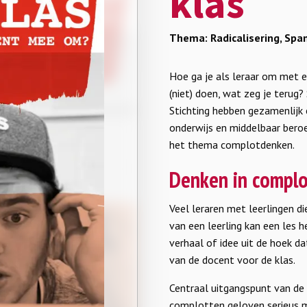
klas
Thema: Radicalisering, Span
Hoe ga je als leraar om met e
(niet) doen, wat zeg je terug?
Stichting hebben gezamenlijk
onderwijs en middelbaar beroe
het thema complotdenken.
Denken in compl
Veel leraren met leerlingen d
van een leerling kan een les 
verhaal of idee uit de hoek 
van de docent voor de klas.
Centraal uitgangspunt van de b
complotten geloven serieus 