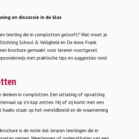
ning en discussie in de klas
en leerling die in complotten gelooft? Wat moet je
 Stichting School & Veiligheid en De Anne Frank
 een brochure gemaakt voor leraren voortgezet
psonderwijs met praktische tips en suggesties rond
otten
ie denken in complotten. Een uitlating of opvatting
helemaal op z’n kop zetten. Hij of zij komt met een
dat haaks staat op het wereldbeeld en de waarneming
rochure is de notie dat leraren leerlingen die in
moeten nemen. Weerleggen of onderuithalen van een