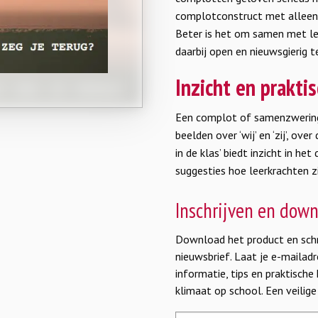
complotconstruct met alleen 
Beter is het om samen met le
daarbij open en nieuwsgierig te
Inzicht en praktis
Een complot of samenzwering l
beelden over ‘wij’ en ‘zij’, o
in de klas’ biedt inzicht in h
suggesties hoe leerkrachten z
Inschrijven en dow
Download het product en schri
nieuwsbrief. Laat je e-maila
informatie, tips en praktische
klimaat op school. Een veilig