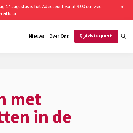
g 17 augustus is het Adviespunt vanaf 9.00 uur weer
reikbaar.
Nieuws
Over Ons
Adviespunt
O
z
n met
ten in de