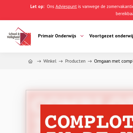
Let op:
Ons
Adviespunt
is vanwege de zomervakantie
bereikbaa
Primair Onderwijs
Voortgezet onderwi
Home
Winkel
Producten
Omgaan met complo