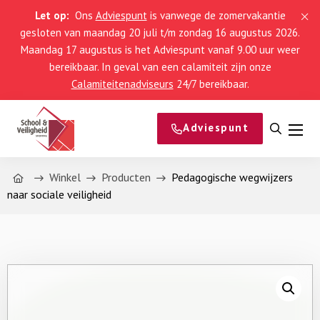
Let op:
Ons
Adviespunt
is vanwege de zomervakantie
gesloten van maandag 20 juli t/m zondag 16 augustus 2026.
Maandag 17 augustus is het Adviespunt vanaf 9.00 uur weer
bereikbaar. In geval van een calamiteit zijn onze
Calamiteitenadviseurs
24/7 bereikbaar.
Adviespunt
Open
Men
zoeke
Home
Winkel
Producten
Pedagogische wegwijzers
naar sociale veiligheid