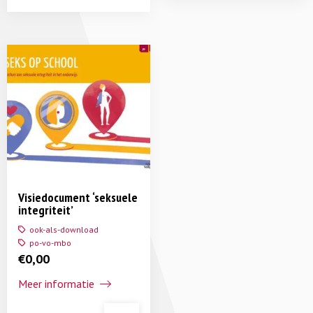
Visiedocument ‘seksuele
integriteit’
ook-als-download
po-vo-mbo
€
0,00
Meer informatie