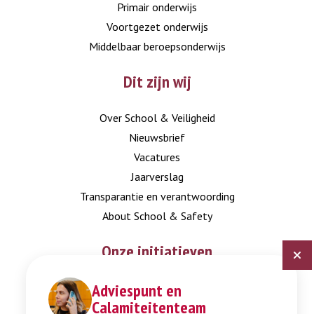
Primair onderwijs
Voortgezet onderwijs
Middelbaar beroepsonderwijs
Dit zijn wij
Over School & Veiligheid
Nieuwsbrief
Vacatures
Jaarverslag
Transparantie en verantwoording
About School & Safety
Onze initiatieven
Adviespunt en
Digitaal Veiligheidsplan
Calamiteitenteam
Expertisepunt Burgerschap