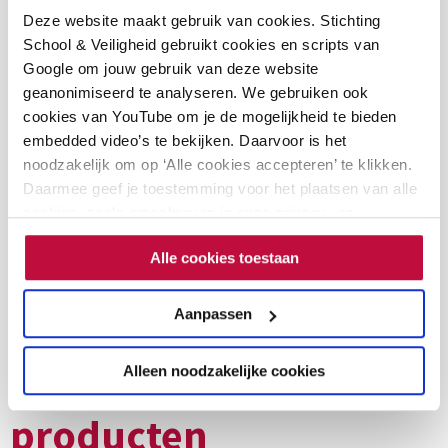
Deze website maakt gebruik van cookies. Stichting
De Kijkroute (po+vo):
Pedagogische
School & Veiligheid gebruikt cookies en scripts van
intervisietool over
wegwijzers naar
Google om jouw gebruik van deze website
seksuele integriteit
seksuele integriteit
geanonimiseerd te analyseren. We gebruiken ook
videos
download
po-vo
cookies van YouTube om je de mogelijkheid te bieden
€
0,00
handout
embedded video’s te bekijken. Daarvoor is het
€
0,00
Meer informatie
noodzakelijk om op ‘Alle cookies accepteren’ te klikken.
Meer informatie
Daarmee geef je toestemming voor het plaatsen van alle
cookies, zoals omschreven in onze privacy- en
cookieverklaring. Als je niet alle cookies accepteert, dan
Alle cookies toestaan
kun je geen video's bekijken.
Aanpassen
Soortgelijke
Alleen noodzakelijke cookies
producten