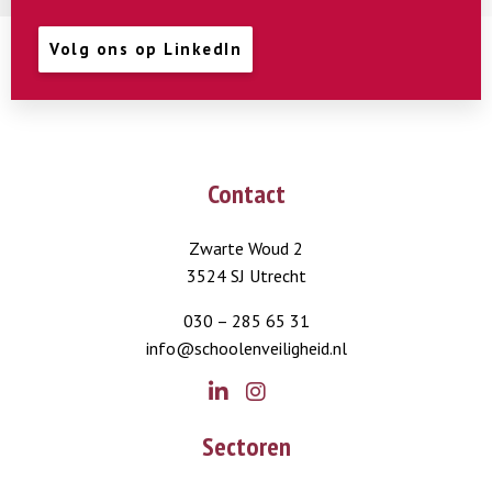
Volg ons op LinkedIn
Contact
Zwarte Woud 2
3524 SJ Utrecht
030 – 285 65 31
info@schoolenveiligheid.nl
Go
Go
Sectoren
to
to
LinkedIn
Instagram