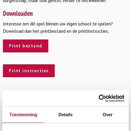
burgerschap, maar ook gericht verder te ontwikkelen.
Downloaden
Interesse om dit spel binnen uw eigen school te spelen?
Download dan het printbestand en de printinstructies.
Print bestand
Print instructies
BurgerSmaken is een product van
VO-raad
,
PO-Raad
en
Stichting School & Veiligheid.
Toestemming
Details
Over