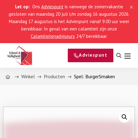
Let op:
Ons
Adviespunt
is vanwege de zomervakantie
gesloten van maandag 20 juli t/m zondag 16 augustus 2026.
Maandag 17 augustus is het Adviespunt vanaf 9.00 uur weer
bereikbaar. In geval van een calamiteit zijn onze
Calamiteitenadviseurs
24/7 bereikbaar.
Adviespunt
Open
Men
zoeke
Home
Winkel
Producten
Spel: BurgerSmaken