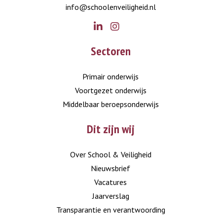
info@schoolenveiligheid.nl
Go
Go
Sectoren
to
to
LinkedIn
Instagram
Primair onderwijs
Voortgezet onderwijs
Middelbaar beroepsonderwijs
Dit zijn wij
Over School & Veiligheid
Nieuwsbrief
Vacatures
Jaarverslag
Transparantie en verantwoording