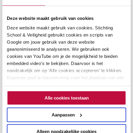
Deze website maakt gebruik van cookies
Deze website maakt gebruik van cookies. Stichting
School & Veiligheid gebruikt cookies en scripts van
Google om jouw gebruik van deze website
geanonimiseerd te analyseren. We gebruiken ook
cookies van YouTube om je de mogelijkheid te bieden
Vijf tips om pesten te
embedded video’s te bekijken. Daarvoor is het
voorkomen –
noodzakelijk om op ‘Alle cookies accepteren’ te klikken.
voortgezet onderwijs
Daarmee geef je toestemming voor het plaatsen van alle
alleen-te-downloaden
cookies, zoals omschreven in onze privacy- en
vo
cookieverklaring. Als je niet alle cookies accepteert, dan
€
0,00
Alle cookies toestaan
kun je geen video's bekijken.
Meer informatie
Aanpassen
Alleen noodzakelijke cookies