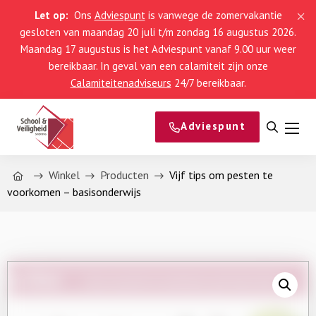
Let op:
Ons
Adviespunt
is vanwege de zomervakantie
gesloten van maandag 20 juli t/m zondag 16 augustus 2026.
Maandag 17 augustus is het Adviespunt vanaf 9.00 uur weer
bereikbaar. In geval van een calamiteit zijn onze
Calamiteitenadviseurs
24/7 bereikbaar.
Adviespunt
Open
Men
zoeke
Home
Winkel
Producten
Vijf tips om pesten te
voorkomen – basisonderwijs