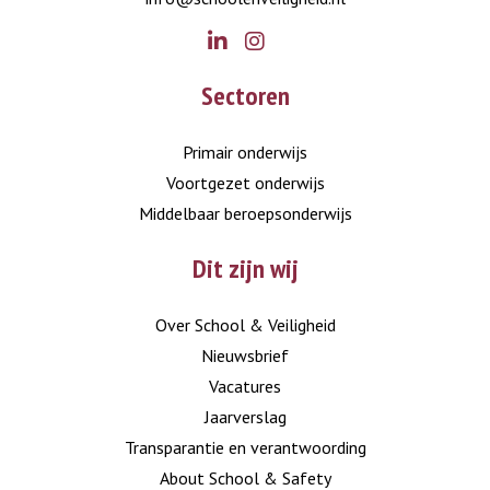
Go
Go
Sectoren
to
to
LinkedIn
Instagram
Primair onderwijs
Voortgezet onderwijs
Middelbaar beroepsonderwijs
Dit zijn wij
Over School & Veiligheid
Nieuwsbrief
Vacatures
Jaarverslag
Transparantie en verantwoording
About School & Safety