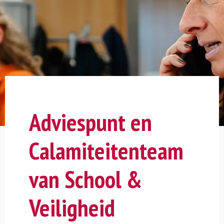
Adviespunt en
Calamiteitenteam
van School &
Veiligheid