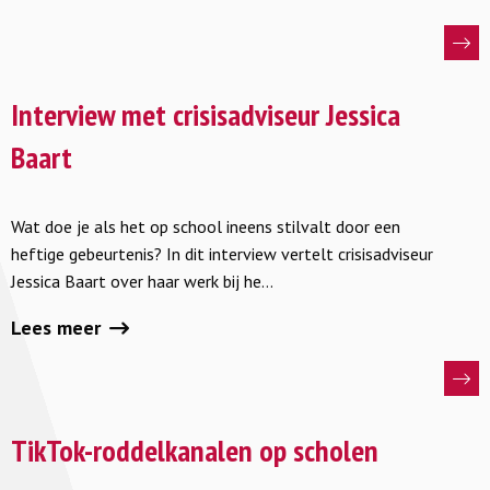
Lees
meer
Interview met crisisadviseur Jessica
over
Baart
Interview
met
Wat doe je als het op school ineens stilvalt door een
crisisadviseur
heftige gebeurtenis? In dit interview vertelt crisisadviseur
Jessica
Jessica Baart over haar werk bij he…
Baart
Lees meer
Lees
meer
TikTok-roddelkanalen op scholen
over