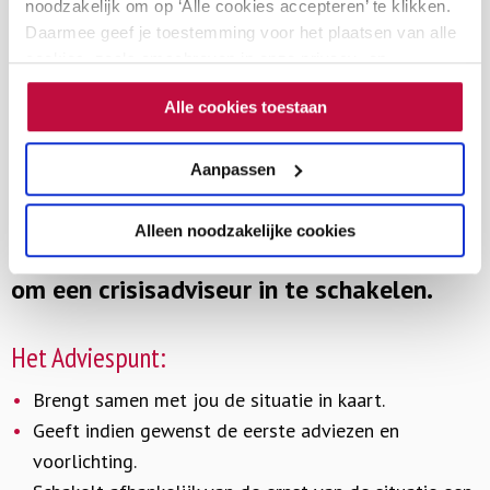
noodzakelijk om op ‘Alle cookies accepteren’ te klikken.
Daarmee geef je toestemming voor het plaatsen van alle
cookies, zoals omschreven in onze privacy- en
Neem contact op met het Adviespunt in
cookieverklaring. Als je niet alle cookies accepteert, dan
Alle cookies toestaan
kun je geen video's bekijken.
geval van een calamiteit op school. De
adviseurs van het Adviespunt staan je als
Aanpassen
eerste telefonisch te woord en gaan
Alleen noodzakelijke cookies
samen met jou na of het noodzakelijk is
om een crisisadviseur in te schakelen.
Het Adviespunt:
Brengt samen met jou de situatie in kaart.
Geeft indien gewenst de eerste adviezen en
voorlichting.