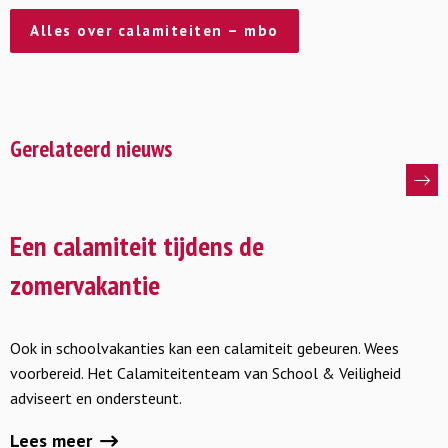
Alles over calamiteiten – mbo
Gerelateerd nieuws
Lees
meer
Een calamiteit tijdens de
over
zomervakantie
Een
calamiteit
Ook in schoolvakanties kan een calamiteit gebeuren. Wees
tijdens
voorbereid. Het Calamiteitenteam van School & Veiligheid
de
adviseert en ondersteunt.
zomervakantie
Lees meer