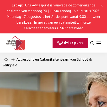
Let op:
Ons
Adviespunt
is vanwege de zomervakantie
gesloten van maandag 20 juli t/m zondag 16 augustus 2026.
Maandag 17 augustus is het Adviespunt vanaf 9.00 uur weer
bereikbaar. In geval van een calamiteit zijn onze
Calamiteitenadviseurs
24/7 bereikbaar.
Adviespunt
Open
Men
zoeke
Home
Adviespunt en Calamiteitenteam van School &
Veiligheid