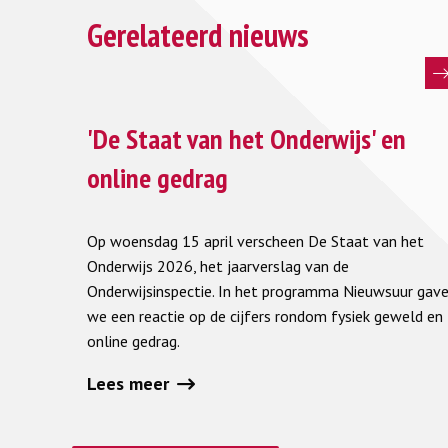
Gerelateerd nieuws
Lees
meer
'De Staat van het Onderwijs' en
over
online gedrag
'De
Staat
Op woensdag 15 april verscheen De Staat van het
van
Onderwijs 2026, het jaarverslag van de
het
Onderwijsinspectie. In het programma Nieuwsuur gav
Onderwijs'
we een reactie op de cijfers rondom fysiek geweld en
en
online gedrag.
online
gedrag
Lees meer