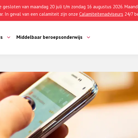
 gesloten van maandag 20 juli t/m zondag 16 augustus 2026. Maanda
r. In geval van een calamiteit zijn onze
Calamiteitenadviseurs
24/7 be
js
Middelbaar beroepsonderwijs