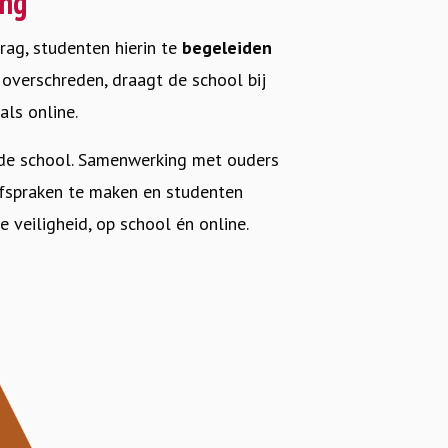
ing
ag, studenten hierin te
begeleiden
verschreden, draagt de school bij
als online.
j de school. Samenwerking met ouders
afspraken te maken en studenten
 veiligheid, op school én online.