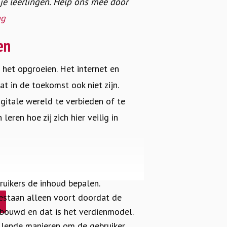
 je leerlingen. Help ons mee door
ag
en
 het opgroeien. Het internet en
t in de toekomst ook niet zijn.
igitale wereld te verbieden of te
ren hoe zij zich hier veilig in
ruikers de inhoud bepalen.
estaan alleen voort doordat de
gebouwd en dat is het verdienmodel.
llende manieren om de gebruiker