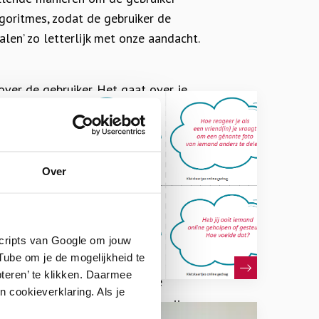
goritmes, zodat de gebruiker de
talen’ zo letterlijk met onze aandacht.
over de gebruiker. Het gaat over je
drag kun je invloed uitoefenen: dat
t om die redenen verdient het
opvoeding en in het onderwijs. Als
t te maken van hun online gedrag en
Over
sten,
eiligheid.
vingen
scripts van Google om jouw
eunt de ontwikkeling van een eigen
ube om je de mogelijkheid te
teren’ te klikken. Daarmee
 en kennisopbouw mogelijk. We
 cookieverklaring. Als je
tudenten door hen te leren hoe zij op