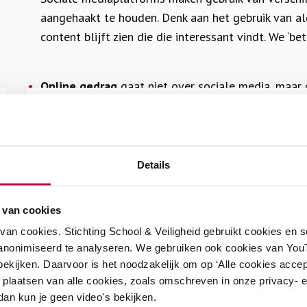
aangehaakt te houden. Denk aan het gebruik van al
content blijft zien die die interessant vindt. We ‘be
Online gedrag
gaat niet over sociale media, maar 
Lees
doen, laten en handelen in de online wereld. Op ge
meer
Lesmateriaal
doen sociale mediaplatforms namelijk ook. En juis
over
aandacht hebben voor online gedrag een plaats in 
Kletskaartjes
Kletskaartjes Online gedrag
Online
school maak je het verschil door studenten bewus
Details
po-vo-mbo
alleen-te-downloaden
gedrag
hen hierin te begeleiden.
Ga in de klas het gesprek aan over onder meer online pe
positief online gedrag, groepsdruk, nepnieuws en online v
Risico’s en kansen van online omge
 van cookies
an cookies. Stichting School & Veiligheid gebruikt cookies en 
€
0,00
De online wereld stimuleert de creativiteit, onderst
anonimiseerd te analyseren. We gebruiken ook cookies van YouT
ekijken. Daarvoor is het noodzakelijk om op ‘Alle cookies accep
identiteit en maakt het maken van sociale contacten
 plaatsen van alle cookies, zoals omschreven in onze privacy- en
dragen bij aan de persoonlijke en sociale groei van s
 dan kun je geen video's bekijken.
Lees