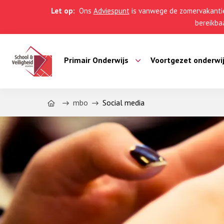
Let op:
Ons
Adviespunt
is vanwege de zomervakantie
bereikbaa
Primair Onderwijs
Voortgezet onderwi
Home
mbo
Social media