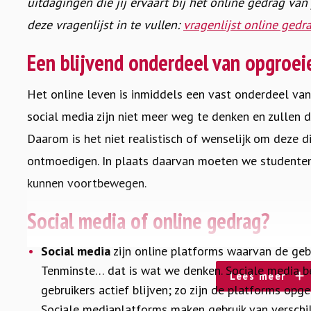
uitdagingen die jij ervaart bij het online gedrag van
deze vragenlijst in te vullen:
vragenlijst online gedr
Een blijvend onderdeel van opgroei
Het online leven is inmiddels een vast onderdeel van
social media zijn niet meer weg te denken en zullen da
Daarom is het niet realistisch of wenselijk om deze d
ontmoedigen. In plaats daarvan moeten we studenten le
kunnen voortbewegen.
Social media of online gedrag?
Social media
zijn online platforms waarvan de geb
Tenminste… dat is wat we denken. Sociale media b
Lees meer
gebruikers actief blijven; zo zijn de platforms op
Sociale mediaplatforms maken gebruik van verschi