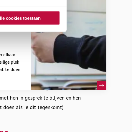
mogelijkheden.
k risico’s met zich mee. Onveiligheid
ten en
lle cookies toestaan
hten, uitsluiting, ongewenste sexting
ingen beïnvloeden relaties tussen
n elkaar
jongeren er altijd schade aan
ilige plek
rmee omgaan. Jongeren van nu zijn
at te doen
ereld. Daarom moeten ze weten hoe ze
is dan ook om de digitale veerkracht
et hen in gesprek te blijven en hen
t doen als je dit tegenkomt)