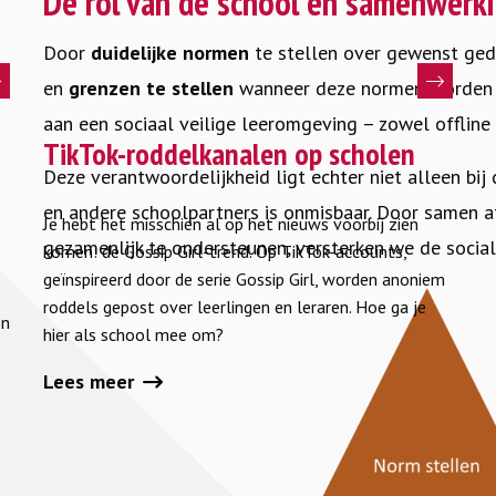
De rol van de school en samenwerk
Door
duidelijke normen
te stellen over gewenst gedr
en
grenzen te stellen
wanneer deze normen worden o
Lees
aan een sociaal veilige leeromgeving – zowel offline 
meer
TikTok-roddelkanalen op scholen
Deze verantwoordelijkheid ligt echter niet alleen bi
over
TikTok-
en andere schoolpartners is onmisbaar. Door samen 
Je hebt het misschien al op het nieuws voorbij zien
roddelkanalen
gezamenlijk te ondersteunen, versterken we de sociale
komen: de Gossip Girl-trend. Op TikTok-accounts,
op
geïnspireerd door de serie Gossip Girl, worden anoniem
scholen
roddels gepost over leerlingen en leraren. Hoe ga je
en
hier als school mee om?
Lees meer