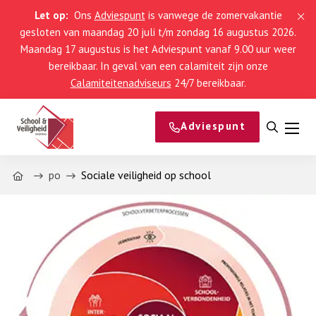
Let op:
Ons
Adviespunt
is vanwege de zomervakantie
gesloten van maandag 20 juli t/m zondag 16 augustus 2026.
Maandag 17 augustus is het Adviespunt vanaf 9.00 uur weer
bereikbaar. In geval van een calamiteit zijn onze
Calamiteitenadviseurs
24/7 bereikbaar.
Adviespunt
Open
Men
zoeke
Home
po
Sociale veiligheid op school