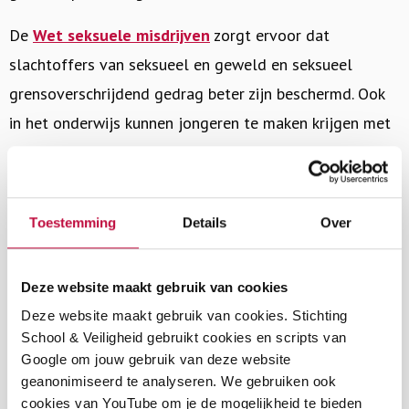
De
Wet seksuele misdrijven
zorgt ervoor dat
slachtoffers van seksueel en geweld en seksueel
grensoverschrijdend gedrag beter zijn beschermd. Ook
in het onderwijs kunnen jongeren te maken krijgen met
seksuele misdrijven. In de onderwijswetten is een meld-,
overleg- en aangifteplicht opgenomen voor seksuele
misdrijven, specifiek gericht op het onderwijs.
Toestemming
Details
Over
Vanuit de
Arbeidsomstandighedenwet
(Arbowet) en
de cao’s voor het onderwijs moet de werkgever beleid
Deze website maakt gebruik van cookies
voeren dat gericht is op de bescherming van
Deze website maakt gebruik van cookies. Stichting
School & Veiligheid gebruikt cookies en scripts van
medewerkers tegen onder andere: seksuele intimidatie,
Google om jouw gebruik van deze website
agressie en geweld. En het moet beleid voeren om
geanonimiseerd te analyseren. We gebruiken ook
ongewenst gedrag te voorkómen.
cookies van YouTube om je de mogelijkheid te bieden