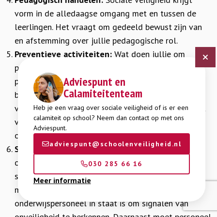
vorm in de alledaagse omgang met en tussen de
leerlingen. Het vraagt om gedeeld bewust zijn van
en afstemming over jullie pedagogische rol.
Preventieve activiteiten:
Wat doen jullie om
positief gedrag te stimuleren? Welke activiteiten,
Adviespunt en
programma’s en voorlichtingen zetten jullie in om
Calamiteitenteam
bijvoorbeeld pesten te voorkomen, weerbaarheid te
vergroten, te werken aan seksuele integriteit en het
Heb je een vraag over sociale veiligheid of is er een
calamiteit op school? Neem dan contact op met ons
versterken van de leerlingen- en
Adviespunt.
ouderbetrokkenheid?
adviespunt@schoolenveiligheid.nl
Signaleren en handelen:
Als er sprake is van een
onveilige, ongewenste of grensoverschrijdende
030 285 66 16
situatie, moet je in het belang van ieders veiligheid
Meer informatie
moeten begrenzen. Dat vraagt erom dat
onderwijspersoneel in staat is om signalen van
onveiligheid te herkennen. Daarnaast moet personeel