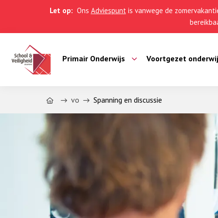
Let op:
Ons
Adviespunt
is vanwege de zomervakantie
bereikbaa
Primair Onderwijs
Voortgezet onderwi
Home
vo
Spanning en discussie