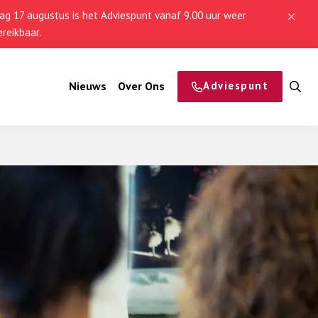
g 17 augustus is het Adviespunt vanaf 9.00 uur weer
reikbaar.
Nieuws
Over Ons
Adviespunt
O
z