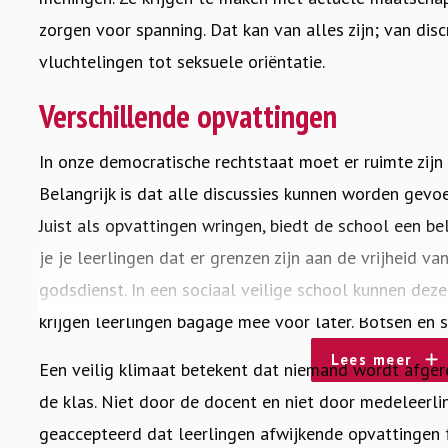
zorgen voor spanning. Dat kan van alles zijn; van disc
vluchtelingen tot seksuele oriëntatie.
Verschillende opvattingen
In onze democratische rechtstaat moet er ruimte zijn 
Belangrijk is dat alle discussies kunnen worden gevoe
Juist als opvattingen wringen, biedt de school een be
je je leerlingen dat er grenzen zijn aan de vrijheid va
godsdienst. In een sociaal veilige school kunnen de
krijgen leerlingen bagage mee voor later. Botsen en 
Lees meer
Een veilig klimaat betekent dat niemand wordt afger
de klas. Niet door de docent en niet door medeleerlin
geaccepteerd dat leerlingen afwijkende opvattingen 