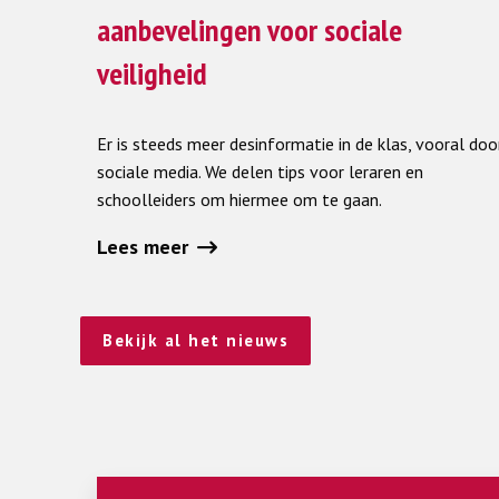
over
aanbevelingen voor sociale
Desinformatie
veiligheid
in
de
klas:
Er is steeds meer desinformatie in de klas, vooral doo
aanbevelingen
sociale media. We delen tips voor leraren en
voor
schoolleiders om hiermee om te gaan.
sociale
Lees meer
veiligheid
Bekijk al het nieuws