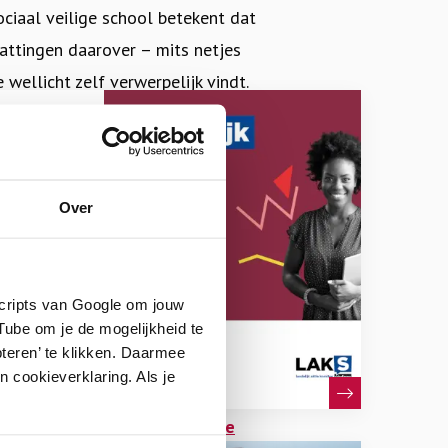
iaal veilige school betekent dat
attingen daarover – mits netjes
wellicht zelf verwerpelijk vindt.
even op besproken thema’s voldoende
niet. Dat kan over lesstof gaan of
en de school.
Over
 onveiligheid mee. Dat maakt dat de
om het
it te spreken, soms onveiligheid tot
ips die je
rlingen. Dat is het spanningsveld
scripts van Google om jouw
ube om je de mogelijkheid te
eiligheid is de dynamiek daartussen
teren’ te klikken. Daarmee
 cookieverklaring. Als je
 onderwerpen bespreken in de