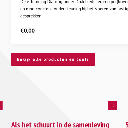
De e-learning Dialoog onder Druk biedt leraren po (bov
onder
en mbo concrete ondersteuning bij het voeren van lasti
Druk
gesprekken.
€
0,00
Bekijk alle producten en tools
Lees
L
meer
Als het schuurt in de samenleving
m