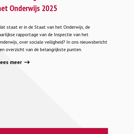
ver
het Onderwijs 2025
ociale
eiligheid
at staat er in de Staat van het Onderwijs, de
n
aarlijkse rapportage van de Inspectie van het
e
nderwijs, over sociale veiligheid? In ons nieuwsbericht
taat
en overzicht van de belangrijkste punten.
an
et
Lees meer
nderwijs
025