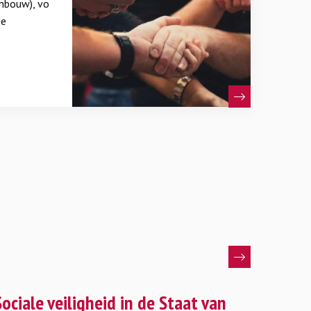
enbouw), vo
ge
ees
eer
Sociale veiligheid in de Staat van