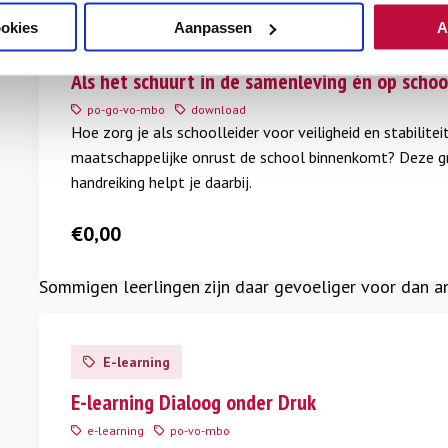
Lees
klas’
,
die wij samen met
LAKS
maakten – biedt han
meer
ookies
Aanpassen
A
voorbereid aan te gaan.
Handreiking
over
Als
Als het schuurt in de samenleving én op schoo
Polarisatie of radicalisering
het
po-go-vo-mbo
download
schuurt
Hoe zorg je als schoolleider voor veiligheid en stabilitei
Er kan sprake zijn van polarisatie; van wij-/zij-denk
in
maatschappelijke onrust de school binnenkomt? Deze gr
de
moeilijker wordt.
handreiking helpt je daarbij.
samenleving
én
Soms is een leerling zo stevig in zijn/haar denkbeeld
€
0,00
op
geweld of andere antidemocratische handelingen. Dan
school
Sommigen leerlingen zijn daar gevoeliger voor dan an
aan de weerbaarheid en veerkracht van je leerling. Di
Lees
meer
E-learning
Zoek je tips over hoe te handelen als er sprake is van
over
E-
E-learning Dialoog onder Druk
learning
e-learning
po-vo-mbo
Dialoog