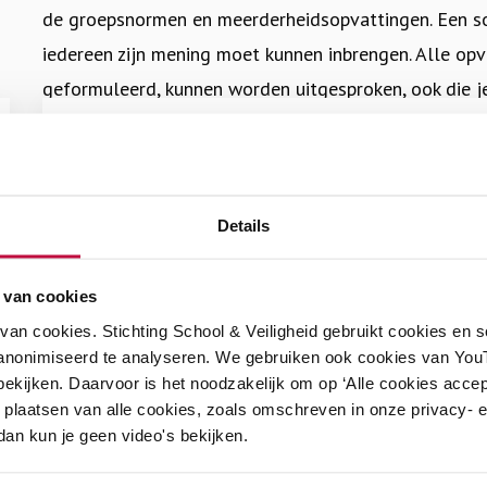
de groepsnormen en meerderheidsopvattingen. Een soc
iedereen zijn mening moet kunnen inbrengen. Alle opv
geformuleerd, kunnen worden uitgesproken, ook die je 
Lees
meer
Als leraar bewaak je dat de verschillende perspecti
Handreiking
over
aan het licht komen, of leerlingen ze nu inbrengen of 
Gespreksleidraad
Gespreksleidraad Maatschappelijk gevoelige
over zaken die leerlingen bezig houdt, binnen en buit
Maatschappelijk
onderwerpen bespreken in de klas
Details
gevoelige
gespreksleidraad
vo
download
Wat voor de één veilig is, brengt voor de ander soms
onderwerpen
Deze gespreksleidraad biedt jou als leraar handvatten 
bespreken
veiligheid die je biedt voor de ene leerling om zich u
 van cookies
gesprek goed voorbereid aan te gaan. De leidraad geeft t
in
gevolg heeft bij een andere leerling of een groep lee
an cookies. Stichting School & Veiligheid gebruikt cookies en 
als leraar kunt inzetten tijdens een klassengesprek.
de
anonimiseerd te analyseren. We gebruiken ook cookies van YouT
waar een leraar voor staat: het creëren van sociale v
klas
ekijken. Daarvoor is het noodzakelijk om op ‘Alle cookies accep
€
0,00
goed beheren.
 plaatsen van alle cookies, zoals omschreven in onze privacy- en
 dan kun je geen video's bekijken.
De
Gespreksleidraad ‘Maatschappelijk gevoelige