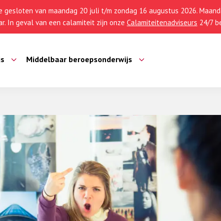
 gesloten van maandag 20 juli t/m zondag 16 augustus 2026. Maanda
r. In geval van een calamiteit zijn onze
Calamiteitenadviseurs
24/7 be
js
Middelbaar beroepsonderwijs