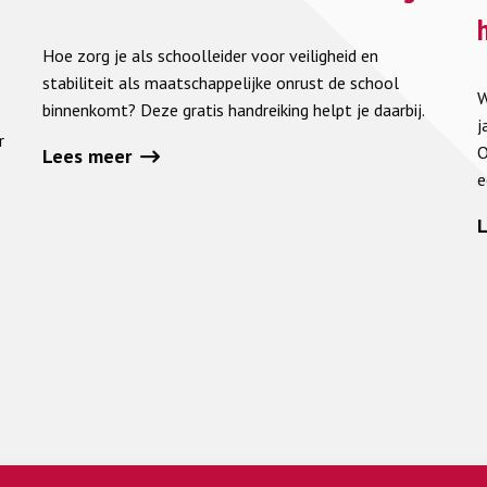
over
o
Als
S
Hoe zorg je als schoolleider voor veiligheid en
het
v
stabiliteit als maatschappelijke onrust de school
W
schuurt
i
binnenkomt? Deze gratis handreiking helpt je daarbij.
j
in
d
r
O
Lees meer
de
S
e
samenleving
v
h
O
2