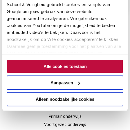
School & Veiligheid gebruikt cookies en scripts van
Google om jouw gebruik van deze website
geanonimiseerd te analyseren. We gebruiken ook
cookies van YouTube om je de mogelijkheid te bieden
Contact
embedded video’s te bekijken. Daarvoor is het
noodzakelijk om op ‘Alle cookies accepteren’ te klikken.
Daarmee geef je toestemming voor het plaatsen van alle
Zwarte Woud 2
cookies, zoals omschreven in onze privacy- en
3524 SJ Utrecht
cookieverklaring. Als je niet alle cookies accepteert, dan
Alle cookies toestaan
kun je geen video's bekijken.
030 – 285 65 31
info@schoolenveiligheid.nl
Aanpassen
Go
Go
Alleen noodzakelijke cookies
Sectoren
to
to
LinkedIn
Instagram
Primair onderwijs
Voortgezet onderwijs