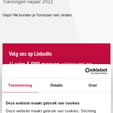
Trainingen najaar 2022
Oeps! We konden je formulier niet vinden.
Volg ons op LinkedIn
Al
ruim 5.000 mensen
volgen ons op
LinkedIn!
Wil jij ook op de hoogte blijven van de actuele
Toestemming
Details
Over
ontwikkelingen rondom sociale veiligheid in het
onderwijs? Volg ons dan op LinkedIn!
Deze website maakt gebruik van cookies
Volg ons op LinkedIn
Deze website maakt gebruik van cookies. Stichting