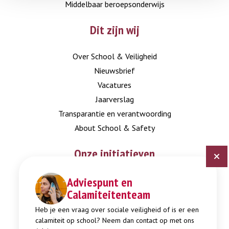
Middelbaar beroepsonderwijs
Dit zijn wij
Over School & Veiligheid
Nieuwsbrief
Vacatures
Jaarverslag
Transparantie en verantwoording
About School & Safety
Onze initiatieven
Adviespunt en
Digitaal Veiligheidsplan
Calamiteitenteam
Expertisepunt Burgerschap
Gendi
Heb je een vraag over sociale veiligheid of is er een
calamiteit op school? Neem dan contact op met ons
Week tegen Pesten