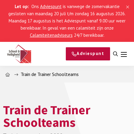
Let op:
Ons
Adviespunt
is vanwege de zomervakantie
gesloten van maandag 20 juli t/m zondag 16 augustus 2026.
Maandag 17 augustus is het Adviespunt vanaf 9.00 uur weer
bereikbaar. In geval van een calamiteit zijn onze
Calamiteitenadviseurs
24/7 bereikbaar.
Adviespunt
Open
Men
zoeke
Home
Train de Trainer Schoolteams
Train de Trainer
Schoolteams