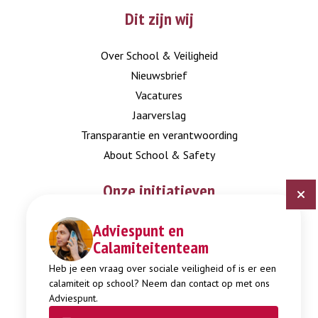
Dit zijn wij
Over School & Veiligheid
Nieuwsbrief
Vacatures
Jaarverslag
Transparantie en verantwoording
About School & Safety
Onze initiatieven
Adviespunt en
Digitaal Veiligheidsplan
Calamiteitenteam
Expertisepunt Burgerschap
Gendi
Heb je een vraag over sociale veiligheid of is er een
calamiteit op school? Neem dan contact op met ons
Week tegen Pesten
Adviespunt.