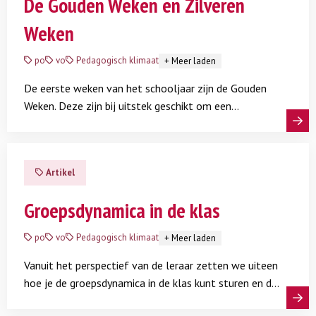
De Gouden Weken en Zilveren
Weken
po
vo
Pedagogisch klimaat
+
Meer laden
De eerste weken van het schooljaar zijn de Gouden
Weken. Deze zijn bij uitstek geschikt om een
fundament neer te zetten voor een goede
Lees meer
groepsvorming. Na de kerstvakantie beginnen de
Zilveren Weken, een goed moment om extra aandacht
Artikel
te besteden aan de dynamiek in de klas.
Groepsdynamica in de klas
po
vo
Pedagogisch klimaat
+
Meer laden
Vanuit het perspectief van de leraar zetten we uiteen
hoe je de groepsdynamica in de klas kunt sturen en de
groepsvorming een positieve wending geeft.