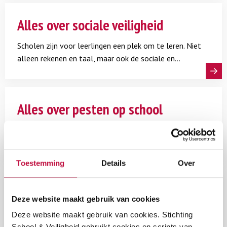
Lees meer
Alles over sociale veiligheid
Scholen zijn voor leerlingen een plek om te leren. Niet
alleen rekenen en taal, maar ook de sociale en
emotionele aspecten. Een heldere visie op sociale
veiligheid, een sociaalveiligheidsplan en monitoring
Lees meer
zijn daarom onmisbaar. Wat is daarvoor nodig? Wat
Alles over pesten op school
staat je te doen als onderwijsprofessional of -
bestuurder? Daarover lees je alles op deze pagina.
Pesten op school komt vaker voor dan veel mensen
denken. Het kan grote gevolgen hebben voor het
welzijn en de ontwikkeling van leerlingen. Op deze
Toestemming
Details
Over
pagina vind je een compleet overzicht van wat pesten
Lees meer
is, hoe je het herkent en vooral wat je eraan kunt
Discriminatie
doen.
Deze website maakt gebruik van cookies
mbo
Discriminatie
Deze website maakt gebruik van cookies. Stichting
School & Veiligheid gebruikt cookies en scripts van