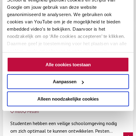
In een sociaal veilige school doet iedereen mee en
Google om jouw gebruik van deze website
heeft iedereen het gevoel erbij te horen. Discriminatie
geanonimiseerd te analyseren. We gebruiken ook
staat hier haaks op. Toch komt discriminatie helaas
cookies van YouTube om je de mogelijkheid te bieden
Lees meer
voor. Iedereen heeft vooroordelen en iedereen
embedded video’s te bekijken. Daarvoor is het
discrimineert. Mensen worden buitengesloten omdat
noodzakelijk om op ‘Alle cookies accepteren’ te klikken.
Discriminatie
ze worden gezien als anders.
Daarmee geef je toestemming voor het plaatsen van alle
cookies, zoals omschreven in onze privacy- en
vo
Discriminatie
cookieverklaring. Als je niet alle cookies accepteert, dan
In een sociaal veilige school doet iedereen mee en
Alle cookies toestaan
kun je geen video's bekijken.
heeft iedereen het gevoel erbij te horen. Discriminatie
staat hier haaks op. Toch komt discriminatie helaas
Aanpassen
Lees meer
voor. Iedereen heeft vooroordelen en iedereen
discrimineert. Mensen worden buitengesloten omdat
Pesten
Alleen noodzakelijke cookies
ze worden gezien als anders.
mbo
Pesten
Studenten hebben een veilige schoolomgeving nodig
om zich optimaal te kunnen ontwikkelen. Pesten