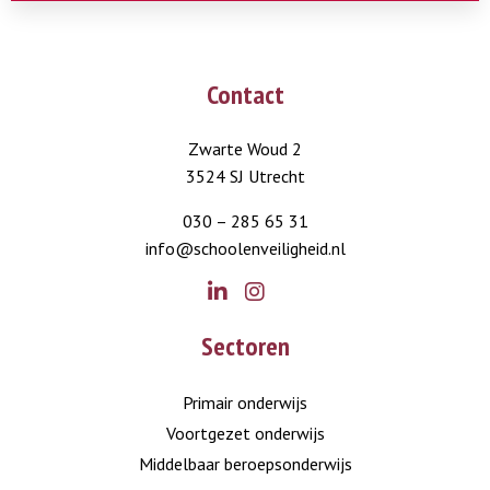
Contact
Zwarte Woud 2
3524 SJ Utrecht
030 – 285 65 31
info@schoolenveiligheid.nl
Go
Go
Sectoren
to
to
LinkedIn
Instagram
Primair onderwijs
Voortgezet onderwijs
Middelbaar beroepsonderwijs