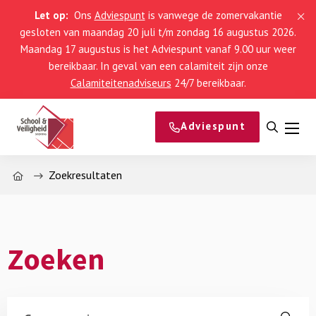
Let op:
Ons
Adviespunt
is vanwege de zomervakantie
gesloten van maandag 20 juli t/m zondag 16 augustus 2026.
Maandag 17 augustus is het Adviespunt vanaf 9.00 uur weer
bereikbaar. In geval van een calamiteit zijn onze
Calamiteitenadviseurs
24/7 bereikbaar.
Adviespunt
Open
Men
zoeke
Home
Zoekresultaten
Zoeken