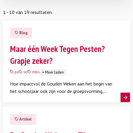
1 - 10 van 19 resultaten.
Blog
Maar één Week Tegen Pesten?
Grapje zeker?
po
vo
mbo
+
Meer laden
Hoe impactvol de Gouden Weken aan het begin van
het schooljaar ook zijn voor de groepsvorming,
blijvende aandacht is nodig om pesten te voorkomen
Lees meer
en te stoppen. Het beste moment hiervoor is direct
na de kerstvakantie: de Zilveren Weken. Lees de blog
Artikel
van Sjoukje Mos, adviseur inclusief schoolklimaat, en
bekijk onze doe-, kijk- en leestips.