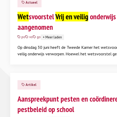
Actueel
Wet
svoorstel
Vrij en veilig
onderwijs 
aangenomen
po
vo
go
+
Meer laden
Op dinsdag 30 juni heeft de Tweede Kamer het wetsvoors
veilig onderwijs verworpen. Hoewel het wetsvoorstel g
vindt, verandert dat niets aan het belang van sociale veil
school.
Lees meer
Artikel
Aanspreekpunt pesten en coördinere
pestbeleid op school