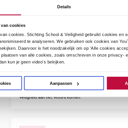
Details
Persberichten
 van cookies
Op deze pagina kun je de persberichten nalezen die Sticht
an cookies. Stichting School & Veiligheid gebruikt cookies en 
anonimiseerd te analyseren. We gebruiken ook cookies van YouT
Lees meer
ekijken. Daarvoor is het noodzakelijk om op ‘Alle cookies accep
 plaatsen van alle cookies, zoals omschreven in onze privacy- en
 dan kun je geen video's bekijken.
In de media
po
vo
go
+
Meer laden
ookies
Aanpassen
A
Een overzicht van artikelen, radio- en televisie-uitzendi
Veiligheid aan het woord komen.
Lees meer