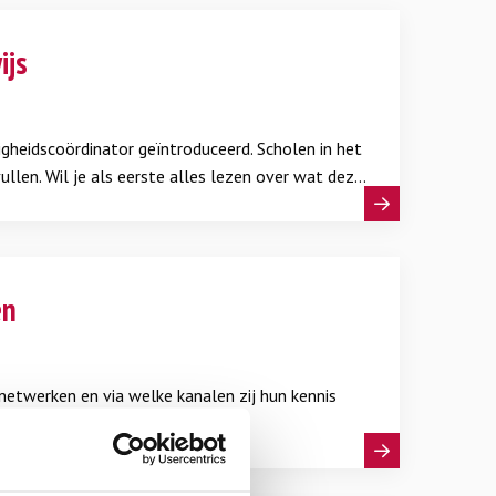
ijs
ligheidscoördinator geïntroduceerd. Scholen in het
ullen. Wil je als eerste alles lezen over wat deze
er in en we houden je op de hoogte van alle
en
netwerken en via welke kanalen zij hun kennis