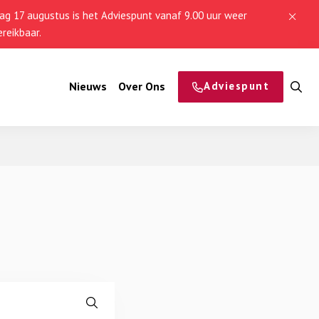
g 17 augustus is het Adviespunt vanaf 9.00 uur weer
reikbaar.
Nieuws
Over Ons
Adviespunt
O
z