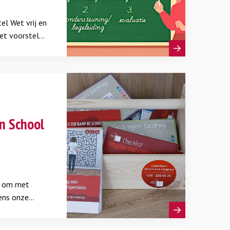
l Wet vrij en
et voorstel
ligheid op
ees je wat dit
lijven gelden
n School
ij om met
ens onze
e.