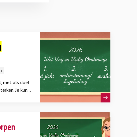
g
n
l, met als doel
terken. Je kunt
eiligheid helpt
rpen