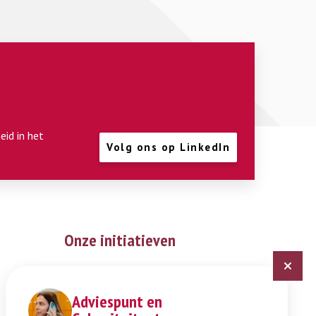
eid in het
Volg ons op LinkedIn
Onze initiatieven
Digitaal Veiligheidsplan
Expertisepunt Burgerschap
Adviespunt en
Gendi