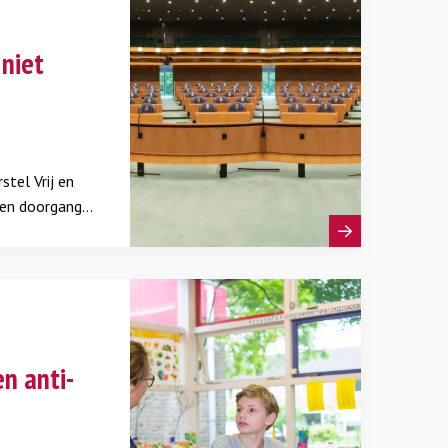
niet
tel Vrij en
een doorgang
igheid op
n anti-