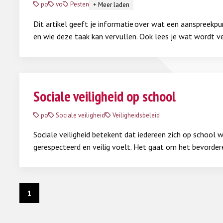
po
vo
Pesten
+
Meer laden
Dit artikel geeft je informatie over wat een aanspreekp
en wie deze taak kan vervullen. Ook lees je wat wordt v
coördineren van anti-pestbeleid en door wie dat kan wor
Lees meer
Sociale veiligheid op school
po
Sociale veiligheid
Veiligheidsbeleid
Sociale veiligheid betekent dat iedereen zich op school 
gerespecteerd en veilig voelt. Het gaat om het bevorder
gedrag én het tegengaan van grensoverschrijdend en on
Op een veilige school durf jij je uit te spreken, voel jij je
Lees meer
geaccepteerd en hoor je erbij.
1