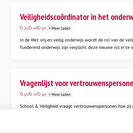
Veiligheidscoördinator in het onderw
po
vo
go
+
Meer laden
In de Wet vrij en veilig onderwijs wordt de rol van de vei
funderend onderwijs zijn verplicht deze nieuwe rol in te v
nieuwe rol precies inhoudt? Vul dan onderstaand formuli
ontwikkelingen.
Lees meer
Vragenlijst voor vertrouwensperson
po
vo
go
+
Meer laden
School & Veiligheid vraagt vertrouwenspersonen hoe zij 
vergaren.
Lees meer