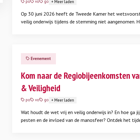
po
vo
go
+
Meer laden
Op 30 juni 2026 heeft de Tweede Kamer het wetsvoorste
veilig onderwijs tijdens de stemming niet aangenomen. H
had als doel de bestaande wetgeving rondom sociale vei
school aan te passen en uit te breiden.
Op deze pagina l
Lees meer
betekent voor scholen, welke wettelijke verplichtingen b
en waar je ondersteuning kunt vinden.
Evenement
Kom naar de Regiobijeenkomsten va
& Veiligheid
po
vo
go
+
Meer laden
Wat houdt de wet vrij en veilig onderwijs in? En hoe ga j
pesten en de invloed van de manosfeer? Ontdek het tijd
regiobijeenkomsten 2026 in Eindhoven, Utrecht en Zwoll
Lees meer