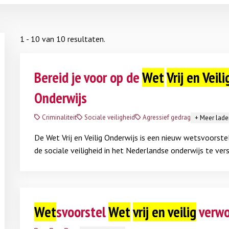
1 - 10 van 10 resultaten.
Bereid je voor op de
Wet
Vrij en Veili
Onderwijs
Criminaliteit
Sociale veiligheid
Agressief gedrag
+
Meer lade
De Wet Vrij en Veilig Onderwijs is een nieuw wetsvoorste
de sociale veiligheid in het Nederlandse onderwijs te vers
je als school nu al voorbereiden op deze wet. School & V
je daarbij.
Lees meer
Wet
svoorstel
Wet
vrij en veilig
verwo