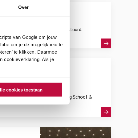
Over
ing School & Veiligheid heeft verstuurd.
scripts van Google om jouw
ube om je de mogelijkheid te
teren’ te klikken. Daarmee
 cookieverklaring. Als je
lle cookies toestaan
ngen waarin de experts van Stichting School &