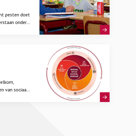
unt pesten doet
erstaan onder
den gedaan.
welkom,
en van sociaal
gewenst gedrag.
 gezien en