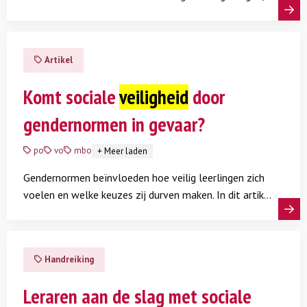
wat er van hen wordt verwacht en hoe vrij zij zich
Lees meer
voelen om zichzelf te zijn. Lees meer in een artikel en
handreiking over de relatie tussen gendernormen en
Artikel
sociale veiligheid.
Komt sociale
veiligheid
door
gendernormen in gevaar?
po
vo
mbo
+
Meer laden
Gendernormen beïnvloeden hoe veilig leerlingen zich
voelen en welke keuzes zij durven maken. In dit artikel
leggen we uit wat gendernormen zijn en wat ze
Lees meer
betekenen voor de sociale veiligheid, ontwikkeling en
gelijke kansen van leerlingen en studenten.
Handreiking
Leraren aan de slag met sociale