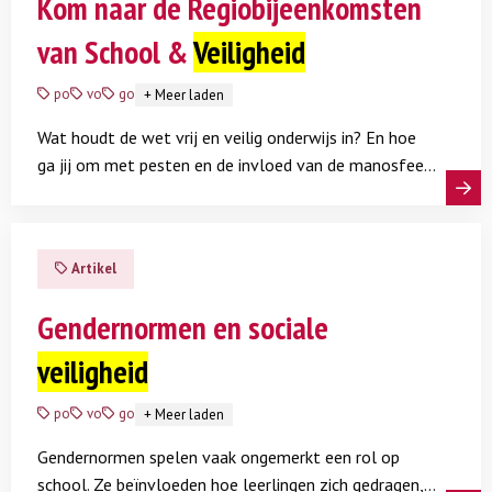
Kom naar de Regiobijeenkomsten
beschikbaar?
van School &
Veiligheid
po
vo
go
+
Meer laden
Wat houdt de wet vrij en veilig onderwijs in? En hoe
ga jij om met pesten en de invloed van de manosfeer?
Ontdek het tijdens onze regiobijeenkomsten 2026 in
Lees meer
Eindhoven, Utrecht en Zwolle.
Artikel
Gendernormen en sociale
veiligheid
po
vo
go
+
Meer laden
Gendernormen spelen vaak ongemerkt een rol op
school. Ze beïnvloeden hoe leerlingen zich gedragen,