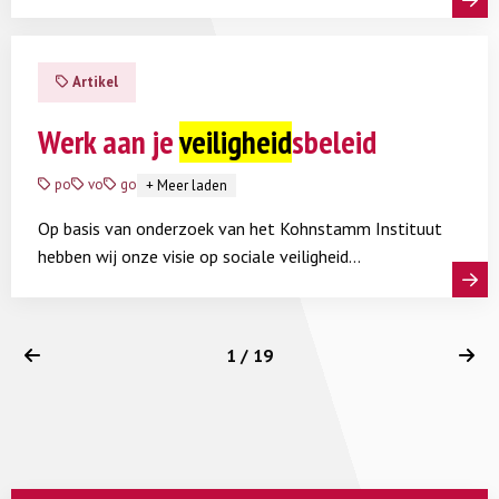
op sociale veiligheid te ontwikkelen of bij te stellen.
Lees meer
Artikel
Werk aan je
veiligheid
sbeleid
po
vo
go
+
Meer laden
Op basis van onderzoek van het Kohnstamm Instituut
hebben wij onze visie op sociale veiligheid
aangescherpt en kunnen wij je nog beter
Lees meer
ondersteunen bij het vormgeven van het
sociaalveiligheidsbeleid.
1 / 19