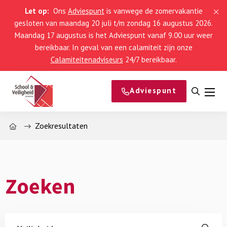
Let op:
Ons
Adviespunt
is vanwege de zomervakantie
gesloten van maandag 20 juli t/m zondag 16 augustus 2026.
Maandag 17 augustus is het Adviespunt vanaf 9.00 uur weer
bereikbaar. In geval van een calamiteit zijn onze
Calamiteitenadviseurs
24/7 bereikbaar.
Adviespunt
Open
Men
zoeke
Home
Zoekresultaten
Zoeken