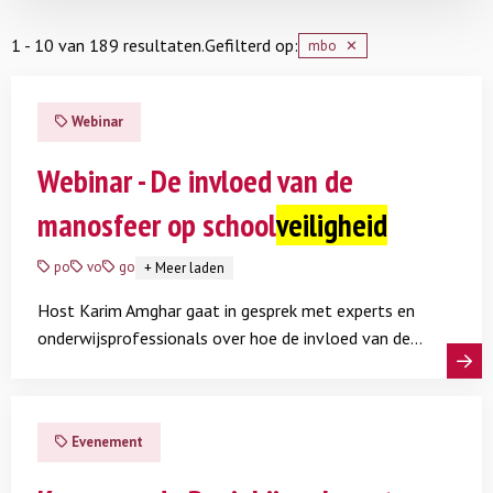
1 - 10 van 189 resultaten.
Gefilterd op:
mbo
✕
Webinar
Webinar - De invloed van de
manosfeer op school
veiligheid
po
vo
go
+
Meer laden
Host Karim Amghar gaat in gesprek met experts en
onderwijsprofessionals over hoe de invloed van de
manosfeer zichtbaar is in het onderwijs. Wat maakt de
Lees meer
manosfeer aantrekkelijk voor jongens? Hoe gaan ze
om met de druk van (online) gendernormen En hoe
Evenement
raakt dit aan sociale veiligheid? Wat kun je doen, hoe
voer je het gesprek en welke handvatten zijn er