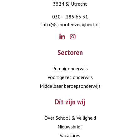
3524 SJ Utrecht
030 – 285 65 31
info@schoolenveiligheid.nl
Go
Go
Sectoren
to
to
LinkedIn
Instagram
Primair onderwijs
Voortgezet onderwijs
Middelbaar beroepsonderwijs
Dit zijn wij
Over School & Veiligheid
Nieuwsbrief
Vacatures