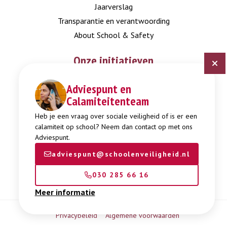
Jaarverslag
Transparantie en verantwoording
About School & Safety
Onze initiatieven
Adviespunt en
Digitaal Veiligheidsplan
Calamiteitenteam
Expertisepunt Burgerschap
Gendi
Heb je een vraag over sociale veiligheid of is er een
calamiteit op school? Neem dan contact op met ons
Week tegen Pesten
Adviespunt.
adviespunt@schoolenveiligheid.nl
030 285 66 16
Meer informatie
Privacybeleid
Algemene voorwaarden