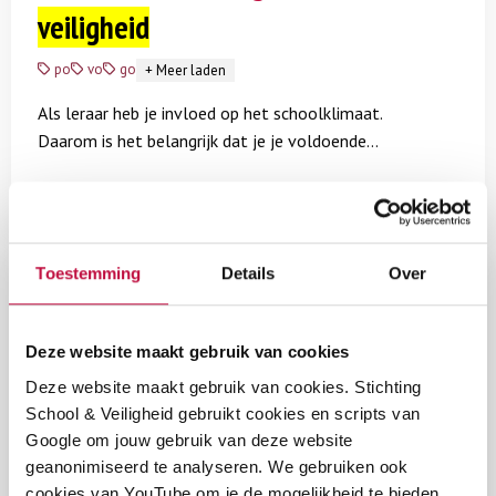
veiligheid
po
vo
go
+
Meer laden
Als leraar heb je invloed op het schoolklimaat.
Daarom is het belangrijk dat je je voldoende
toegerust voelt om je bijdrage te leveren aan de
€
0.00
sociale veiligheid op school. In deze handreiking geven
we je tips hoe je daaraan kunt werken.
Lees meer
Toestemming
Details
Over
Beleidsinstrument
Schoolleiders aan de slag met
Deze website maakt gebruik van cookies
Deze website maakt gebruik van cookies. Stichting
sociale
veiligheid
School & Veiligheid gebruikt cookies en scripts van
Google om jouw gebruik van deze website
po
vo
go
+
Meer laden
geanonimiseerd te analyseren. We gebruiken ook
Als schoolleider ben je de spil in het creëren én
cookies van YouTube om je de mogelijkheid te bieden