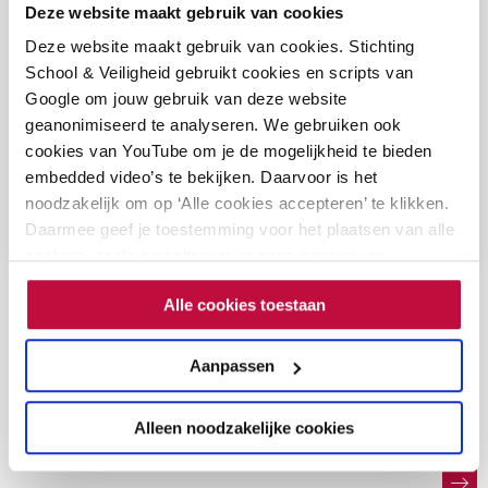
‘Vertrouwenswerk
Deze website maakt gebruik van cookies
alleen-te-downloaden
op
Hoe zet je als middelbare school het
Deze website maakt gebruik van cookies. Stichting
Lees meer
school'
vertrouwenswerk op? En hoe zorg je ervoor dat
School & Veiligheid gebruikt cookies en scripts van
(vo)
leerlingen, ouders en medewerkers de
Google om jouw gebruik van deze website
Leidraad voor directies en besturen in het
geanonimiseerd te analyseren. We gebruiken ook
vertrouwenspersoon weten te vinden? Je leest het in
voortgezet onderwijs
(pdf)
cookies van YouTube om je de mogelijkheid te bieden
deze leidraad.
Vertrouwenswerk. Je staat er niet alleen voor.
(pdf) –
embedded video’s te bekijken. Daarvoor is het
artikel Jubileummagazine School & Veiligheid.
noodzakelijk om op ‘Alle cookies accepteren’ te klikken.
€
0,00
Daarmee geef je toestemming voor het plaatsen van alle
cookies, zoals omschreven in onze privacy- en
cookieverklaring. Als je niet alle cookies accepteert, dan
Alle cookies toestaan
kun je geen video's bekijken.
Bekijk alle producten en tools
Aanpassen
Alleen noodzakelijke cookies
Gerelateerd nieuws