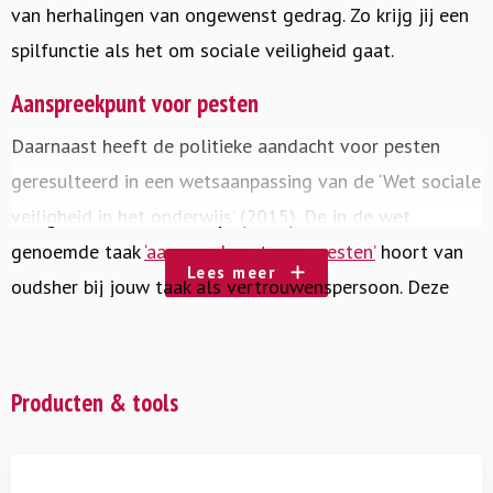
van herhalingen van ongewenst gedrag. Zo krijg jij een
spilfunctie als het om sociale veiligheid gaat.
Aanspreekpunt voor pesten
Daarnaast heeft de politieke aandacht voor pesten
geresulteerd in een wetsaanpassing van de ‘Wet sociale
veiligheid in het onderwijs’ (2015). De in de wet
genoemde taak
‘aanspreekpunt voor pesten’
hoort van
Lees meer
oudsher bij jouw taak als vertrouwenspersoon. Deze
wetsaanpassing kan je positie binnen de school
versterken. De klachtenregeling van je school beschrijft
de formele klachtenprocedure. De grootste winst zit er
Producten & tools
echter in dat jij als vertrouwenspersoon mensen met
klachten in het voortraject begeleidt, de zogenaamde