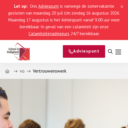
Let op:
Ons
Adviespunt
is vanwege de zomervakantie
gesloten van maandag 20 juli t/m zondag 16 augustus 2026.
Maandag 17 augustus is het Adviespunt vanaf 9.00 uur weer
bereikbaar. In geval van een calamiteit zijn onze
Calamiteitenadviseurs
24/7 bereikbaar.
Adviespunt
Open
Men
zoeke
Home
vo
Vertrouwenswerk