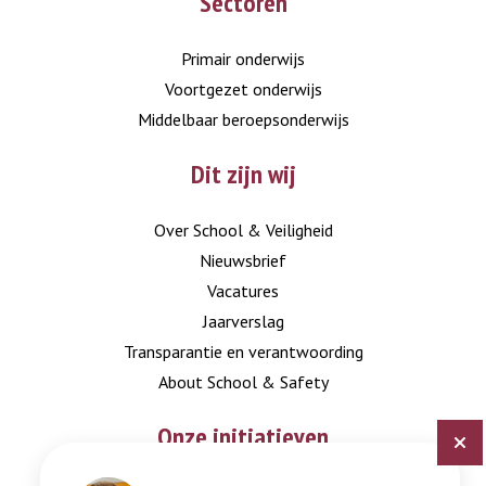
Sectoren
to
to
LinkedIn
Instagram
Primair onderwijs
Voortgezet onderwijs
Middelbaar beroepsonderwijs
Dit zijn wij
Over School & Veiligheid
Nieuwsbrief
Vacatures
Jaarverslag
Transparantie en verantwoording
About School & Safety
Onze initiatieven