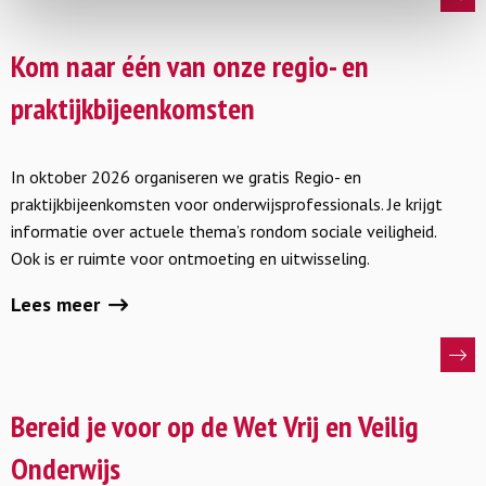
Lees
meer
Kom naar één van onze regio- en
over
praktijkbijeenkomsten
Kom
naar
In oktober 2026 organiseren we gratis Regio- en
één
praktijkbijeenkomsten voor onderwijsprofessionals. Je krijgt
van
informatie over actuele thema’s rondom sociale veiligheid.
onze
Ook is er ruimte voor ontmoeting en uitwisseling.
regio-
en
Lees meer
praktijkbijeenkomsten
Lees
meer
Bereid je voor op de Wet Vrij en Veilig
over
Onderwijs
Bereid