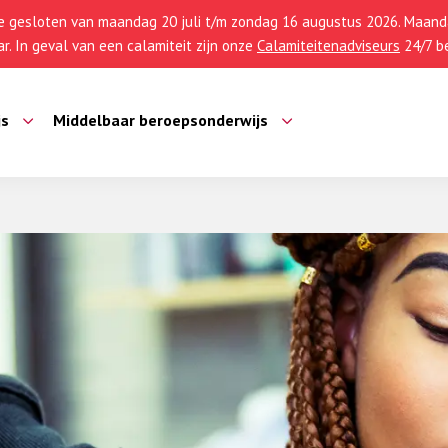
 gesloten van maandag 20 juli t/m zondag 16 augustus 2026. Maanda
r. In geval van een calamiteit zijn onze
Calamiteitenadviseurs
24/7 be
js
Middelbaar beroepsonderwijs