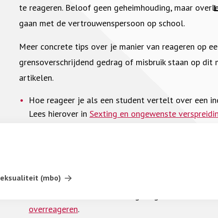
te reageren. Beloof geen geheimhouding, maar overl
gaan met de vertrouwenspersoon op school.
Meer concrete tips over je manier van reageren op ee
grensoverschrijdend gedrag of misbruik staan op dit
artikelen.
Hoe reageer je als een student vertelt over een i
Lees hierover in
Sexting en ongewenste verspreidi
Wat zeg je wel en niet tegen een student die verte
deze pagina staat ook een filmpje hierover van Ce
in
Vermoedens van seksueel misbruik
.
Hoe reageer je op een professionele manier waarin
ksualiteit (mbo)
gevoelige situatie voor de student en de situatie n
andere kant ook niet te heftig reageert? Lees hier
overreageren
.