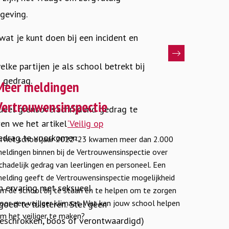
geving.
at je kunt doen bij een incident en
lke partijen je als school betrekt bij
ees
 gedrag.
eer
Meer meldingen
ver
Vertrouwensinspectie
ueel grensoverschrijdend gedrag te
eer
en we het artikel
‘Veilig op
eldingen
edrag te voorkomen.
n het schooljaar 2022-’23 kwamen meer dan 2.000
ertrouwensinspectie
eldingen binnen bij de Vertrouwensinspectie over
chadelijk gedrag van leerlingen en personeel. Een
elding geeft de Vertrouwensinspectie mogelijkheid
n ervaring met seksueel
m de school bij te staan en te helpen om te zorgen
oor een veiliger klimaat. Wat kan jouw school helpen
goed te luisteren. Stel geen
m het veiliger te maken?
geschrokken, boos of verontwaardigd)