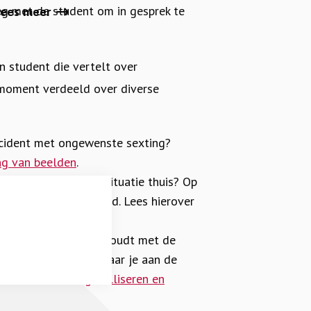
eg met de student om in gesprek te
Lees meer
n student die vertelt over
 moment verdeeld over diverse
ncident met ongewenste sexting?
ng van beelden
.
lt over een misbruiksituatie thuis? Op
ntrum Seksueel Geweld. Lees hierover
 je vooral rekening houdt met de
iet bagatelliseert, maar je aan de
over in
Tussen bagatelliseren en