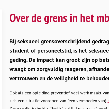
Over de grens in het m
Bij seksueel grensoverschrijdend gedrag
student of personeelslid, is het seksuee
geding. De impact kan groot zijn op bet
vraagt om zorgvuldig reageren, afhand
vertrouwen en de veiligheid te behouden
Ook als een opleiding preventief veel werk maakt va
zich een situatie voordoen van (een vermoeden van)
Deze realistische kijk (“het kán altijd mis gaan”) ge