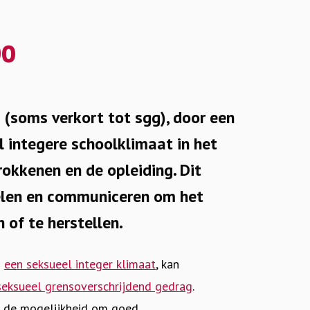
bo
 (soms verkort tot sgg), door een
l integere schoolklimaat in het
rokkenen en de opleiding. Dit
elen en communiceren om het
 of te herstellen.
n
een seksueel integer klimaat
, kan
seksueel grensoverschrijdend gedrag
.
eft de mogelijkheid om goed