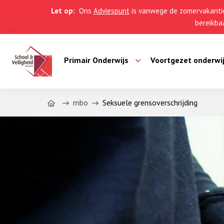
Let op:
Ons
Adviespunt
is vanwege de zomervakantie
bereikbaa
Primair Onderwijs
Voortgezet onderwi
Home
mbo
Seksuele grensoverschrijding