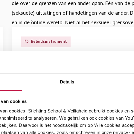
die over de grenzen van een ander gaan. Eén van de p
(seksuele) uitlatingen of handelingen van de ander. D
en in de ‘online wereld’. Niet al het seksueel grensove
Lees
seksueel grensoverschrijdend gedrag strafbaar is, no
meer
Beleidsinstrument
over
Er is sprake van
seksueel misbruik
als een volwassen
Leidraad
Leidraad bestuurders tegen seksueel
een kind. We spreken ook van seksueel misbruik in and
bestuurders
grensoverschrijdend gedrag
misbruik maakt van het leeftijdsverschil of van zijn of
tegen
po-vo-mbo
seksueel
er altijd sprake van
ongelijkwaardigheid
.
Wat kunnen schoolbestuurders en schoolleiders (po, vo,
grensoverschrijdend
Details
doen om seksueel grensoverschrijdend gedrag op school
gedrag
Seksueel geweld
is een term die gebruikt wordt voor
voorkomen? Deze leidraad geeft een overzicht van de n
iemand onder dwang moet uitvoeren, ondergaan of zi
kennis en maatregelen.
 van cookies
online als offline plaatsvinden. Bij ‘hands-off’ seksue
an cookies. Stichting School & Veiligheid gebruikt cookies en 
€
0,00
tussen pleger en slachtoffer:
seksuele intimidatie, g
anonimiseerd te analyseren. We gebruiken ook cookies van YouT
ekijken. Daarvoor is het noodzakelijk om op ‘Alle cookies accep
Bij ‘hands-on’ seksueel geweld is er wèl fysiek con
 plaatsen van alle cookies, zoals omschreven in onze privacy- en