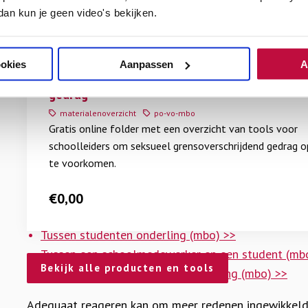
ontucht, aanranding en verkrachting
 dan kun je geen video's bekijken.
Lees
meer
Meer uitleg over
vormen van seksueel grensovers
Voorlichtingsmateriaal
over
ookies
Aanpassen
A
kinderen
beschrijft de Nationaal Rapporteur Men
Informatiedriehoek
Informatiedriehoek seksueel grensoverschrijd
seksueel
tegen Kinderen.
gedrag
grensoverschrijdend
materialenoverzicht
po-vo-mbo
gedrag
Sgg: wat moet de school doen?
Gratis online folder met een overzicht van tools voor
schoolleiders om seksueel grensoverschrijdend gedrag o
Seksueel grensoverschrijdend gedrag kan vertoond w
te voorkomen.
op een opleiding aanwezig is. De diverse vormen en 
€
0,00
wijzen van interpreteren en aanpakken. Je leest hiero
Tussen studenten onderling (mbo) >>
Tussen een schoolmedewerker en een student (mb
Bekijk alle producten en tools
Tussen schoolmedewerkers onderling (mbo) >>
Adequaat reageren kan om meer redenen ingewikkeld 