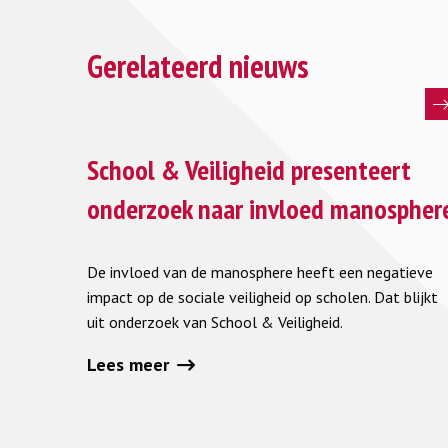
Gerelateerd nieuws
Lees
meer
School & Veiligheid presenteert
over
onderzoek naar invloed manospher
School
&
De invloed van de manosphere heeft een negatieve
Veiligheid
impact op de sociale veiligheid op scholen. Dat blijkt
presenteert
uit onderzoek van School & Veiligheid.
onderzoek
naar
Lees meer
invloed
manosphere