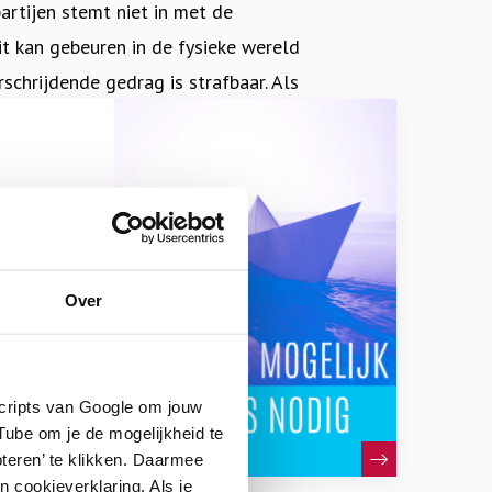
artijen stemt niet in met de
it kan gebeuren in de fysieke wereld
rschrijdende gedrag is strafbaar. Als
emen we het een ‘zedendelict’.
e seksuele handelingen verricht met
ere situaties waarbij de pleger
 haar macht. Bij seksueel misbruik is
 go, mbo)
Over
 te
 alle seksuele handelingen die
odige
en. Seksueel geweld kan zowel
el geweld is er géén fysiek contact
scripts van Google om jouw
rooming, shame sexting en sextortion
ube om je de mogelijkheid te
teren’ te klikken. Daarmee
tact tussen pleger en slachtoffer:
 cookieverklaring. Als je