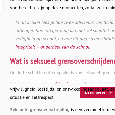
voorbereid te zijn op deze momenten, zodat ze zo min
In dit artikel lees je hoe twee adviseurs van Sch
uitleggen hoe integer omgaan met seksualiteit on
veiligheid op school, en hoe dit grensoverschrij
integriteit – onderdeel van de school
.
Wat is seksueel grensoverschrijden
Om in te schatten of er sprake is van seksueel grens
zes criteria van het
Vlaggensysteem
kijken: wederzijd
vrijwilligheid, leeftijds- en ontwikkelingsadequaat, 
Lees meer
situatie en zelfrespect.
Seksuele grensoverschrijding
is een verzamelterm v