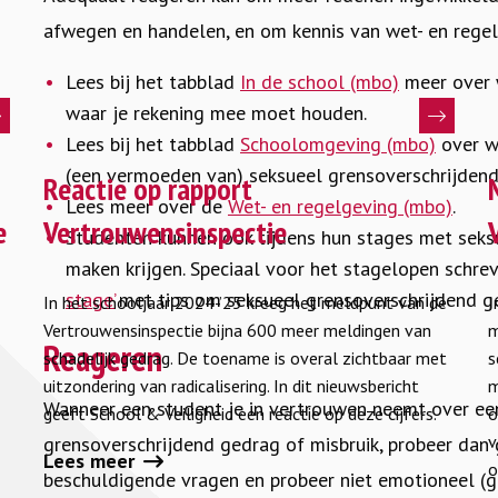
afwegen en handelen, en om kennis van wet- en regel
Lees bij het tabblad
In de school (mbo)
meer over w
waar je rekening mee moet houden.
Lees bij het tabblad
Schoolomgeving (mbo)
over we
Lees
L
(een vermoeden van) seksueel grensoverschrijdend
meer
Reactie op rapport
m
Lees meer over de
Wet- en regelgeving (mbo)
.
over
o
e
Vertrouwensinspectie
Studenten kunnen ook tijdens hun stages met seks
Reactie
M
maken krijgen. Speciaal voor het stagelopen schrev
op
m
stage’
met tips om seksueel grensoverschrijdend g
In het schooljaar 2024-’25 kreeg het meldpunt van de
I
rapport
V
Vertrouwensinspectie bijna 600 meer meldingen van
m
Vertrouwensinspectie
Reageren
schadelijk gedrag. De toename is overal zichtbaar met
s
uitzondering van radicalisering. In dit nieuwsbericht
m
Wanneer een student je in vertrouwen neemt over ee
geeft School & Veiligheid een reactie op deze cijfers.
o
v
grensoverschrijdend gedrag of misbruik, probeer dan 
Lees meer
o
beschuldigende vragen en probeer niet emotioneel (