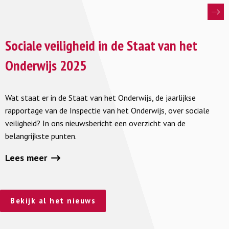
samenleving
Lees
meer
Sociale veiligheid in de Staat van het
over
Onderwijs 2025
Sociale
veiligheid
Wat staat er in de Staat van het Onderwijs, de jaarlijkse
in
rapportage van de Inspectie van het Onderwijs, over sociale
de
veiligheid? In ons nieuwsbericht een overzicht van de
Staat
belangrijkste punten.
van
het
Lees meer
Onderwijs
2025
Bekijk al het nieuws