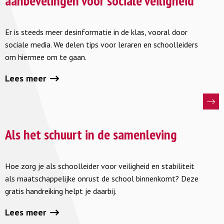
aanbevelingen voor sociale veiligheid
Desinformatie
in
Er is steeds meer desinformatie in de klas, vooral door
de
sociale media. We delen tips voor leraren en schoolleiders
klas:
om hiermee om te gaan.
aanbevelingen
voor
Lees meer
sociale
veiligheid
Lees
meer
Als het schuurt in de samenleving
over
Als
Hoe zorg je als schoolleider voor veiligheid en stabiliteit
het
als maatschappelijke onrust de school binnenkomt? Deze
schuurt
gratis handreiking helpt je daarbij.
in
Lees meer
de