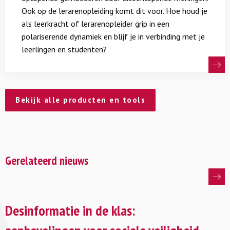
in
Ook op de lerarenopleiding komt dit voor. Hoe houd je
radicalisering voorkomen.
verbinding?
als leerkracht of lerarenopleider grip in een
polariserende dynamiek en blijf je in verbinding met je
Zoek je tips over hoe te handelen als er sprake is van
leerlingen en studenten?
radicalisering?
Lees verder>>
Bekijk alle producten en tools
Gerelateerd nieuws
Lees
meer
Desinformatie in de klas:
over