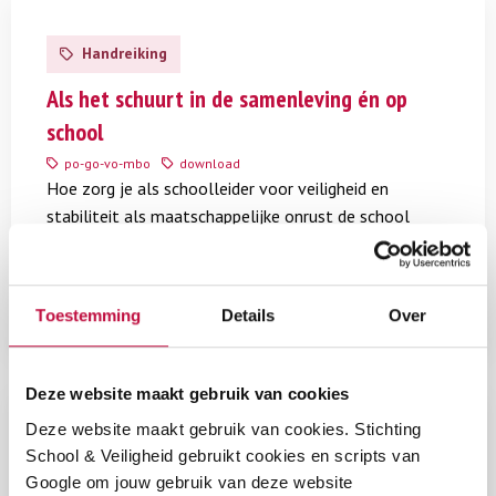
Lees
van de groepsnormen en meerderheidsopvattingen. Een
meer
Handreiking
sociaal veilige school betekent dat iedereen zijn
over
Als
Als het schuurt in de samenleving én op
mening moet kunnen inbrengen. Alle opvattingen
het
school
daarover – mits netjes geformuleerd, kunnen worden
schuurt
po-go-vo-mbo
download
uitgesproken, ook die je wellicht zelf verwerpelijk vindt.
in
Hoe zorg je als schoolleider voor veiligheid en
de
stabiliteit als maatschappelijke onrust de school
Als docent bewaak je dat de verschillende
samenleving
binnenkomt? Deze gratis handreiking helpt je daarbij.
én
perspectieven op besproken thema’s voldoende aan het
op
licht komen, of leerlingen ze nu inbrengen of niet. Dat
€
0,00
school
Toestemming
Details
Over
kan over lesstof gaan of over zaken die leerlingen
bezig houdt, binnen en buiten de school.
Deze website maakt gebruik van cookies
Lees
Wat voor de één veilig is, brengt voor de ander soms
meer
Deze website maakt gebruik van cookies. Stichting
Artikel
onveiligheid mee. Dat maakt dat de veiligheid die je
over
School & Veiligheid gebruikt cookies en scripts van
Wat
Wat is polarisatie?
Google om jouw gebruik van deze website
biedt voor de ene leerling om zich uit te spreken, soms