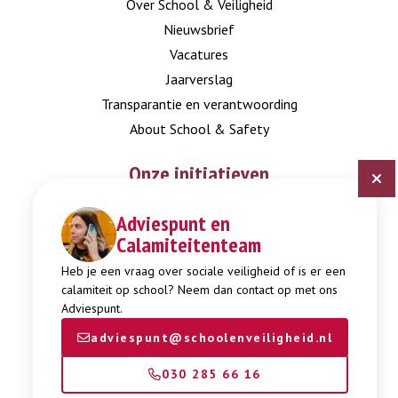
Over School & Veiligheid
Nieuwsbrief
Vacatures
Jaarverslag
Transparantie en verantwoording
About School & Safety
Onze initiatieven
Adviespunt en
Digitaal Veiligheidsplan
Calamiteitenteam
Expertisepunt Burgerschap
Gendi
Heb je een vraag over sociale veiligheid of is er een
calamiteit op school? Neem dan contact op met ons
Week tegen Pesten
Adviespunt.
adviespunt@schoolenveiligheid.nl
030 285 66 16