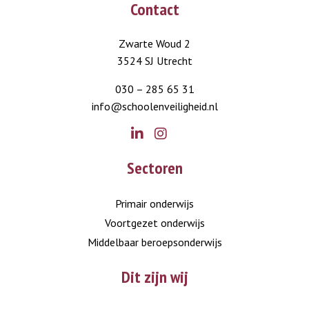
Contact
Zwarte Woud 2
3524 SJ Utrecht
030 – 285 65 31
info@schoolenveiligheid.nl
Go
Go
Sectoren
to
to
LinkedIn
Instagram
Primair onderwijs
Voortgezet onderwijs
Middelbaar beroepsonderwijs
Dit zijn wij