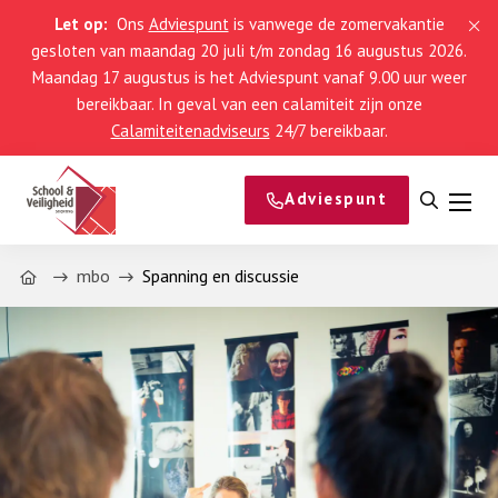
Let op:
Ons
Adviespunt
is vanwege de zomervakantie
gesloten van maandag 20 juli t/m zondag 16 augustus 2026.
Maandag 17 augustus is het Adviespunt vanaf 9.00 uur weer
bereikbaar. In geval van een calamiteit zijn onze
Calamiteitenadviseurs
24/7 bereikbaar.
Adviespunt
Open
Men
zoeke
Home
mbo
Spanning en discussie