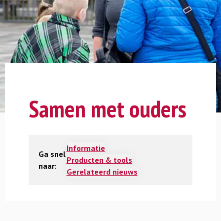
Samen met ouders
Informatie
Ga snel
Producten & tools
naar:
Gerelateerd nieuws