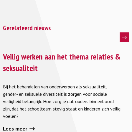
Gerelateerd nieuws
Lees
meer
Veilig werken aan het thema relaties &
over
seksualiteit
Veilig
werken
Bij het behandelen van onderwerpen als seksualiteit,
aan
gender- en seksuele diversiteit is zorgen voor sociale
het
veiligheid belangrijk. Hoe zorg je dat ouders binnenboord
thema
zijn, dat het schoolteam stevig staat en kinderen zich veilig
relaties
voelen?
&
seksualiteit
Lees meer