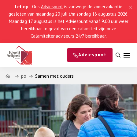
Let op:
Ons
Adviespunt
is vanwege de zomervakantie
gesloten van maandag 20 juli t/m zondag 16 augustus 2026.
Maandag 17 augustus is het Adviespunt vanaf 9.00 uur weer
bereikbaar. In geval van een calamiteit zijn onze
Calamiteitenadviseurs
24/7 bereikbaar.
Adviespunt
Open
Men
zoeke
Home
po
Samen met ouders