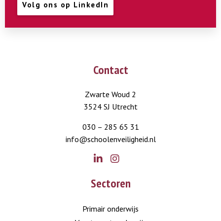
Volg ons op LinkedIn
Contact
Zwarte Woud 2
3524 SJ Utrecht
030 – 285 65 31
info@schoolenveiligheid.nl
Go
Go
Sectoren
to
to
LinkedIn
Instagram
Primair onderwijs