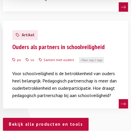
contact met ouders is belangrijk voor
onderwijsprofessionals. Daarom dit thema.
Lees
meer
Hoe je op specifieke onderwerpen en thema’s positief
Artikel
over
samenwerkt met ouders, kun je lezen bij de
Ouders
Ouders als partners in schoolveiligheid
verschillende andere thema’s.
als
partners
po
vo
Samen met ouders
Toon nog 1 tags
in
Meer lezen
schoolveiligheid
Voor schoolveiligheid is de betrokkenheid van ouders
heel belangrijk. Pedagogisch partnerschap is meer dan
Peter de Vries
is expert ouderbetrokkenheid.
ouderbetrokkenheid en ouderparticipatie. Hoe draagt
Q&A:
Vragen aan het Adviespunt School & Veiligheid
pedagogisch partnerschap bij aan schoolveiligheid?
(pdf)
Interview:
Uitdagender gedrag van leerlingen en
ouders; wat vraagt dit van de leraar?
(pdf)
Bekijk alle producten en tools