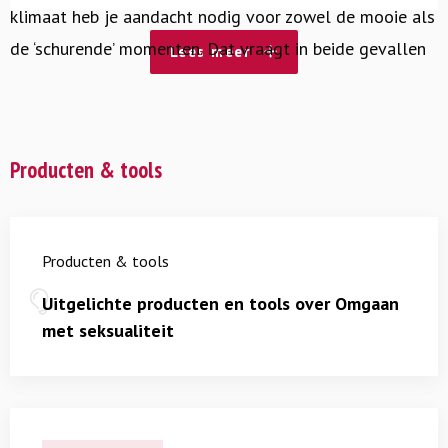
klimaat heb je aandacht nodig voor zowel de mooie als
de ‘schurende’ momenten. Dat vraagt in beide gevallen
Lees meer
om seksuele integriteit.
Lichamelijke veranderingen in de puberteit.
Producten & tools
Nieuwsgierigheid naar ‘seks’.
Sexting.
Producten & tools
Wat is seksuele integriteit?
Uitgelichte producten en tools over Omgaan
met seksualiteit
Het creëren van een open en veilig klimaat rondom
seksualiteit en gender vraagt om werken aan seksuele
integriteit:
Bewust
,
respectvol
en
verantwoordelijk
Lees
omgaan met de eigen seksualiteit en gender en die
meer