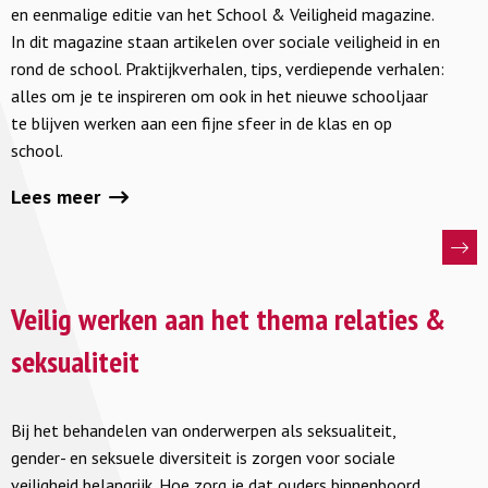
School
en eenmalige editie van het School & Veiligheid magazine.
&
Wil je een collega graag uitleggen waarom jij wil
In dit magazine staan artikelen over sociale veiligheid in en
Veiligheid
werken aan seksuele integriteit? Deze argumenten kun
rond de school. Praktijkverhalen, tips, verdiepende verhalen:
alles om je te inspireren om ook in het nieuwe schooljaar
je inbrengen:
te blijven werken aan een fijne sfeer in de klas en op
school.
Omdat seksualiteit en gender onderdeel zijn van de
ontwikkeling van álle leerlingen. Integer handelen
Lees meer
doe je dus voor de veiligheid van iedereen.
Omdat respectvol omgaan met elkaar een
belangrijke vaardigheid is voor het volwassen leven.
Lees
Ook als het gaat om relaties, identiteit en lichaam –
meer
Veilig werken aan het thema relaties &
en alle verschillen hierin. Dit is onderdeel van de
over
seksualiteit
brede vormingstaak van school.
Veilig
Omdat een open, veilig en seksueel integer
werken
schoolklimaat preventief werkt tegen seksueel
Bij het behandelen van onderwerpen als seksualiteit,
aan
grensoverschrijdend gedrag van leerlingen en
gender- en seksuele diversiteit is zorgen voor sociale
het
veiligheid belangrijk. Hoe zorg je dat ouders binnenboord