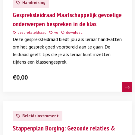
Handreiking
van anderen’.
Dat geldt in de eerste plaats voor
over
Gespreksleidraad
Gespreksleidraad Maatschappelijk gevoelige
schoolpersoneel, in hun houding en handelen richting
Maatschappelijk
onderwerpen bespreken in de klas
leerlingen en elkaar. Ook is seksuele integriteit iets
gevoelige
gespreksleidraad
vo
download
waar leerlingen beter in kunnen worden door hier
onderwerpen
Deze gespreksleidraad biedt jou als leraar handvatten
bespreken
samen met elkaar en hun leraren aandacht voor te
om het gesprek goed voorbereid aan te gaan. De
in
hebben.
leidraad geeft tips die je als leraar kunt inzetten
de
tijdens een klassengesprek.
klas
Hoe kun je werken aan een seksueel integer school- en
€
0,00
klassenklimaat?
Door
gepland
bezig te zijn met een positief
(pedagogisch) klimaat.
Lees
Door goed om te gaan met
ongeplande
situaties
meer
rondom seksualiteit en gender.
Beleidsinstrument
over
Stappenplan
Stappenplan Borging: Gezonde relaties &
Onderdeel van ieders ontwikkeling
Borging: