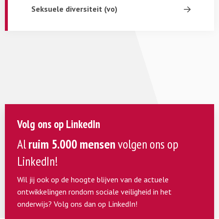
Seksuele diversiteit (vo)
hoe dit grensoverschrijdend gedrag tegengaat:
Seksuele integriteit – onderdeel van de school
.
Heb je op school te maken met seksueel
grensoverschrijdend gedrag of twijfel je
daarover? Lees dan verder in de
themakamer
‘Seksuele Grensoverschrijding
(vo)’
of bel met ons
Adviespunt
.
Volg ons op LinkedIn
Al
ruim 5.000 mensen
volgen ons op
LinkedIn!
Wil jij ook op de hoogte blijven van de actuele
ontwikkelingen rondom sociale veiligheid in het
onderwijs? Volg ons dan op LinkedIn!