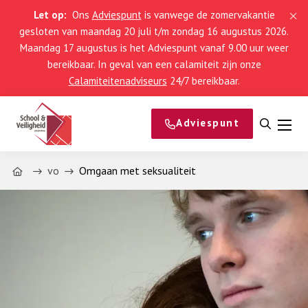
Let op:
Ons
Adviespunt
is vanwege de zomervakantie
gesloten van maandag 20 juli t/m zondag 16 augustus 2026.
Maandag 17 augustus is het Adviespunt vanaf 9.00 uur weer
bereikbaar. In geval van een calamiteit zijn onze
Calamiteitenadviseurs
24/7 bereikbaar.
Adviespunt
Open
Men
zoeke
Home
vo
Omgaan met seksualiteit