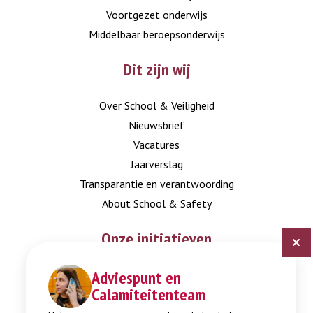
Voortgezet onderwijs
Middelbaar beroepsonderwijs
Dit zijn wij
Over School & Veiligheid
Nieuwsbrief
Vacatures
Jaarverslag
Transparantie en verantwoording
About School & Safety
Onze initiatieven
Adviespunt en
Digitaal Veiligheidsplan
Calamiteitenteam
Expertisepunt Burgerschap