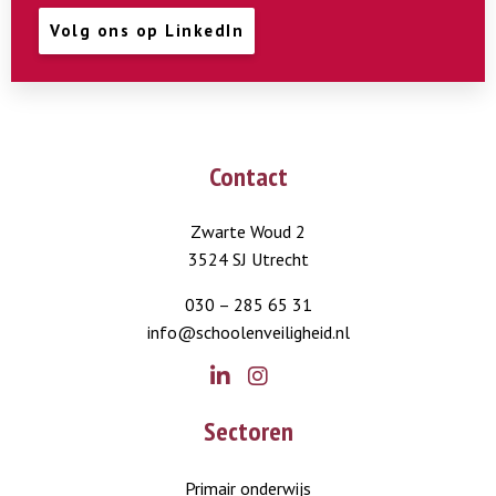
Volg ons op LinkedIn
Contact
Zwarte Woud 2
3524 SJ Utrecht
030 – 285 65 31
info@schoolenveiligheid.nl
Go
Go
Sectoren
to
to
LinkedIn
Instagram
Primair onderwijs