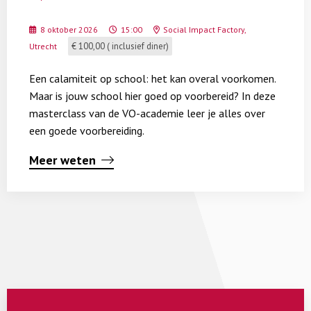
tijden
van
8 oktober 2026
15:00
Social Impact Factory,
crisis
€ 100,00 ( inclusief diner)
Utrecht
Een calamiteit op school: het kan overal voorkomen.
Maar is jouw school hier goed op voorbereid? In deze
masterclass van de VO-academie leer je alles over
een goede voorbereiding.
Meer weten