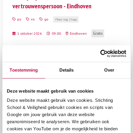
voor
vertrouwenspersoon - Eindhoven
de
vertrouwenspersoon
po
vo
go
Toon nog 2 tags
-
Eindhoven
Gratis
1 oktober 2026
09:00
Eindhoven
Actief aan de slag met praktijkgerichte casuïstiek en
intervisie voor de vertrouwenspersoon.
Meer weten
Toestemming
Details
Over
Deze website maakt gebruik van cookies
Lees
Deze website maakt gebruik van cookies. Stichting
meer
Evenement
School & Veiligheid gebruikt cookies en scripts van
over
Google om jouw gebruik van deze website
Regiobijeenkomst
Regiobijeenkomst sociale veiligheid -
geanonimiseerd te analyseren. We gebruiken ook
sociale
Eindhoven
cookies van YouTube om je de mogelijkheid te bieden
veiligheid