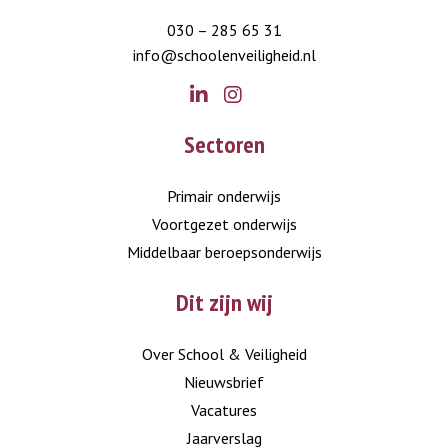
030 – 285 65 31
info@schoolenveiligheid.nl
Go
Go
Sectoren
to
to
LinkedIn
Instagram
Primair onderwijs
Voortgezet onderwijs
Middelbaar beroepsonderwijs
Dit zijn wij
Over School & Veiligheid
Nieuwsbrief
Vacatures
Jaarverslag