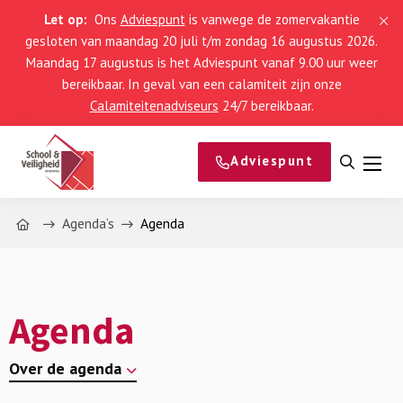
Let op:
Ons
Adviespunt
is vanwege de zomervakantie
gesloten van maandag 20 juli t/m zondag 16 augustus 2026.
Maandag 17 augustus is het Adviespunt vanaf 9.00 uur weer
bereikbaar. In geval van een calamiteit zijn onze
Calamiteitenadviseurs
24/7 bereikbaar.
Adviespunt
Open
Men
zoeke
Home
Agenda’s
Agenda
Agenda
Over de agenda