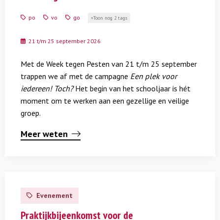
tegen
Pesten
po
vo
go
Toon nog 2 tags
2026
21 t/m 25 september 2026
Met de Week tegen Pesten van 21 t/m 25 september
trappen we af met de campagne
Een plek voor
iedereen! Toch?
Het begin van het schooljaar is hét
moment om te werken aan een gezellige en veilige
groep.
Meer weten
Lees
meer
Evenement
over
Praktijkbijeenkomst
Praktijkbijeenkomst voor de