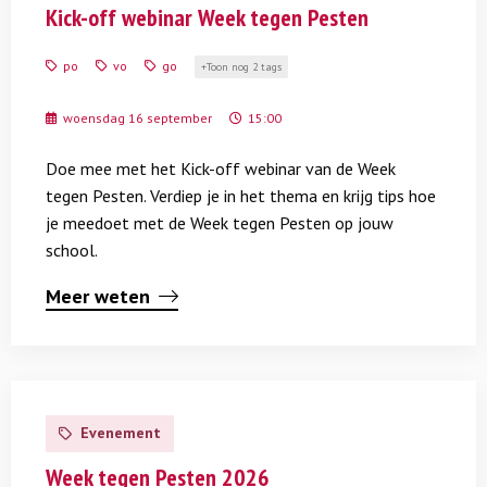
Kick-
Kick-off webinar Week tegen Pesten
off
webinar
po
vo
go
Toon nog 2 tags
Week
tegen
woensdag 16 september
15:00
Pesten
Doe mee met het Kick-off webinar van de Week
tegen Pesten. Verdiep je in het thema en krijg tips hoe
je meedoet met de Week tegen Pesten op jouw
school.
Meer weten
Lees
meer
Evenement
over
Week
Week tegen Pesten 2026