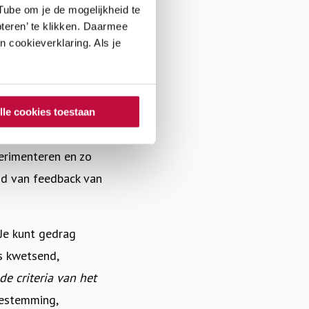
roken en vanuit de
ube om je de mogelijkheid te
teren’ te klikken. Daarmee
 cookieverklaring. Als je
 gedrag of
lle cookies toestaan
ool is een unieke
erimenteren en zo
id van feedback van
 Je kunt gedrag
s kwetsend,
de criteria van het
oestemming,