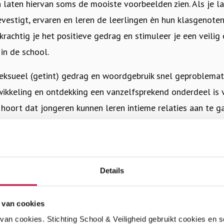
n laten hiervan soms de mooiste voorbeelden zien. Als
je l
evestigt, ervaren en leren de leerlingen èn hun klasgenote
rachtig je het positieve gedrag en stimuleer je een veilig
 in de school.
eksueel (getint) gedrag en woordgebruik snel geproblemat
wikkeling en ontdekking een vanzelfsprekend onderdeel is 
 hoort dat jongeren kunnen leren intieme relaties aan te ga
eksuele identiteit ontwikkelen en hun eigen lichaam leren 
 (getint) gedrag niet te snel af te kappen of te problemat
negatief gedrag of incidenten. Dat draagt niet bij aan de o
g en seksueel integer klimaat.
Details
hool veel met elkaar in aanraking komen, is dit vanzelfsp
 van cookies
wikkeling en ontdekkingstocht plaatsvindt
en ruimte mag 
an cookies. Stichting School & Veiligheid gebruikt cookies en 