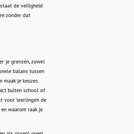
staat de veiligheid
gen zonder dat
er je grenzen, zowel
ionele balans tussen
an maak je keuzes
act buiten school of
gt voor leerlingen de
 en waarom raak je
l en als groep) goed