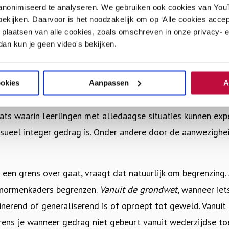
n de kaders en grenzen die jullie met elkaar hebben afgesp
anonimiseerd te analyseren. We gebruiken ook cookies van YouT
e jullie als team en als school graag uit willen dragen.
ekijken. Daarvoor is het noodzakelijk om op ‘Alle cookies accep
 plaatsen van alle cookies, zoals omschreven in onze privacy- en
 dan kun je geen video's bekijken.
n verbinding
agogisch vakkundig) leraar begrens je grensoverschrijdend
ookies
Aanpassen
A
en en blijf je tegelijk in verbinding met leerlingen. De sch
ats waarin leerlingen met alledaagse situaties kunnen exp
sueel integer gedrag is. Onder andere door de aanwezighe
 een grens over gaat, vraagt dat natuurlijk om begrenzing.
e normenkader
s begrenzen.
Vanuit de grondwet
, wanneer iet
inerend of generaliserend is of oproept tot geweld. Vanuit
ens je wanneer gedrag niet gebeurt vanuit wederzijdse t