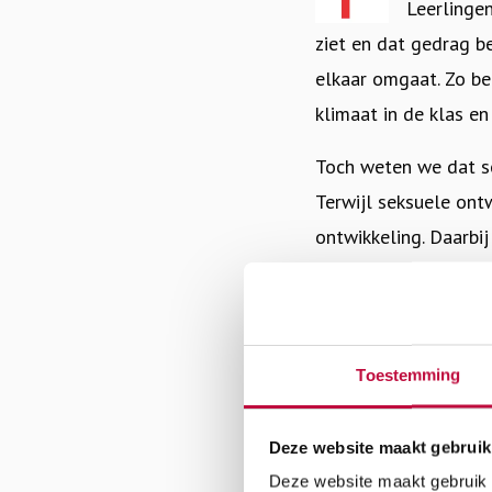
Leerlinge
ziet en dat gedrag b
elkaar o
mgaat. Zo bek
klimaat in de klas en
Toch weten we dat s
Terwijl seksuele ont
ontwikkeling. Daarbij
genderidentiteit en s
daarom goed seksueel
veel te focussen op 
jongeren en een veili
Toestemming
Omdat jongeren op sc
Deze website maakt gebruik
waar de seksuele ont
Deze website maakt gebruik v