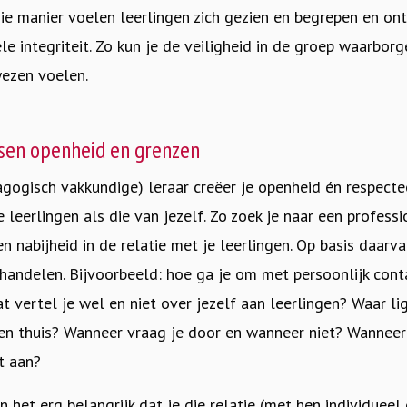
e manier voelen leerlingen zich gezien en begrepen en ont
le integriteit. Zo kun je de veiligheid in de groep waarbor
wezen voelen
.
ssen openheid en grenzen
agogisch vakkundige) leraar creëer je openheid én respecte
e leerlingen als die van jezelf. Zo zoek je naar een profess
n nabijheid in de relatie met je leerlingen. Op basis daarv
handelen. Bijvoorbeeld: hoe ga je om met persoonlijk cont
 vertel je wel en niet over jezelf aan leerlingen? Waar li
en thuis? Wanneer vraag je door en wanneer niet? Wanneer
t aan?
n het erg belangrijk dat je die relatie (met hen individuee