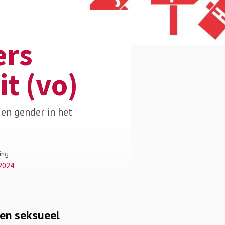
ers
it (vo)
en gender in het
ing
2024
 en seksueel