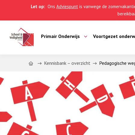
Let op:
Ons
Adviespunt
is vanwege de zomervakantie
bereikbaa
Primair Onderwijs
Voortgezet onderw
Home
Kennisbank – overzicht
Pedagogische wegw