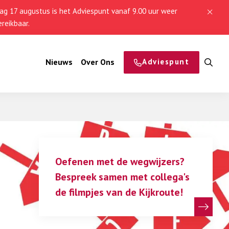
g 17 augustus is het Adviespunt vanaf 9.00 uur weer
reikbaar.
Nieuws
Over Ons
Adviespunt
Op
zo
Oefenen met de wegwijzers?
Bespreek samen met collega's
de filmpjes van de Kijkroute!