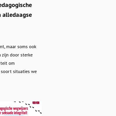
pedagogische
n alledaagse
sant, maar soms ook
zijn door sterke
iteit om
soort situaties we