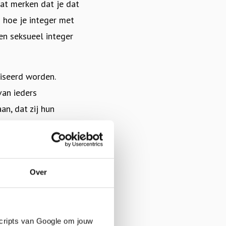
aat merken dat je dat
n
hoe je integer met
 en seksueel integer
iseerd worden.
van ieders
an, dat zij hun
kennen. Het is
iseren en niet te
ntwikkeling van
Over
rekend ook een plek
krijgen
.
Dat gebeurt
scripts van Google om jouw