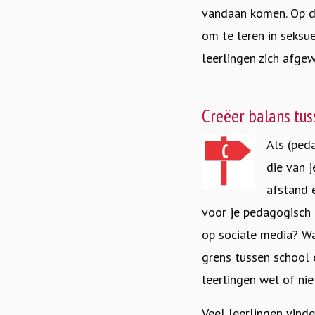
vandaan komen. Op di
om te leren in seksue
leerlingen zich afge
Creëer balans tu
Als (ped
die van j
afstand e
voor je pedagogisch 
op social
e
media? Wat
grens tussen school 
leerlingen wel of nie
Veel leerlingen vinde