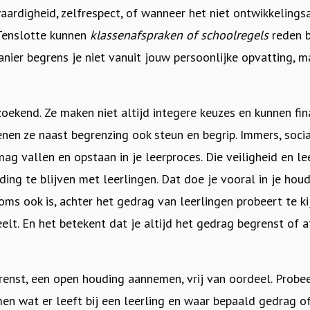
kwaardigheid, zelfrespect, of wanneer het niet ontwikkeling
 Tenslotte kunnen
klassenafspraken of schoolregels
reden b
anier begrens je niet vanuit jouw persoonlijke opvatting, m
 zoekend. Ze maken niet altijd integere keuzes en kunnen fin
enen ze naast begrenzing ook steun en begrip. Immers, socia
ag vallen en opstaan in je leerproces. Die veiligheid en le
ding te blijven met leerlingen. Dat doe je vooral in je hou
soms ook is, achter het gedrag van leerlingen probeert te k
elt. En het betekent dat je altijd het gedrag begrenst of a
grenst, een open houding
aannemen
, vrij van oordeel. Probe
men wat er leeft bij een leerling en waar bepaald gedrag 