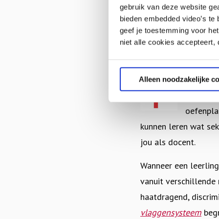
natuurlijk wel binne
gebruik van deze website ge
normen en waarden di
bieden embedded video’s te b
geef je toestemming voor het
niet alle cookies accepteert,
Begrens en blijf i
Als (ped
Alleen noodzakelijke c
opmerking
oefenpla
kunnen leren wat sek
jou als docent.
Wanneer een leerling
vanuit verschillend
haatdragend, discrim
vlaggensysteem
begr