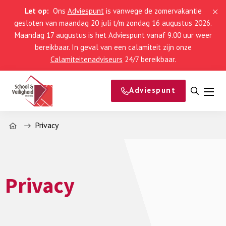
Let op:
Ons
Adviespunt
is vanwege de zomervakantie
gesloten van maandag 20 juli t/m zondag 16 augustus 2026.
Maandag 17 augustus is het Adviespunt vanaf 9.00 uur weer
bereikbaar. In geval van een calamiteit zijn onze
Calamiteitenadviseurs
24/7 bereikbaar.
Adviespunt
Open
Men
zoeke
Home
Privacy
Privacy