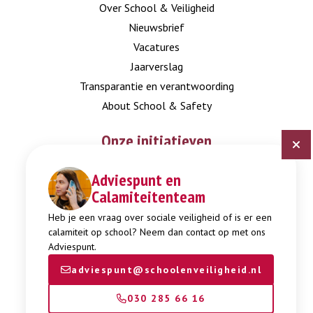
Over School & Veiligheid
Nieuwsbrief
Vacatures
Jaarverslag
Transparantie en verantwoording
About School & Safety
Onze initiatieven
Adviespunt en
Digitaal Veiligheidsplan
Calamiteitenteam
Expertisepunt Burgerschap
Gendi
Heb je een vraag over sociale veiligheid of is er een
calamiteit op school? Neem dan contact op met ons
Week tegen Pesten
Adviespunt.
adviespunt@schoolenveiligheid.nl
030 285 66 16