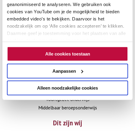
Contact
geanonimiseerd te analyseren. We gebruiken ook
cookies van YouTube om je de mogelijkheid te bieden
embedded video’s te bekijken. Daarvoor is het
Zwarte Woud 2
noodzakelijk om op ‘Alle cookies accepteren’ te klikken.
3524 SJ Utrecht
Daarmee geef je toestemming voor het plaatsen van alle
030 – 285 65 31
cookies, zoals omschreven in onze privacy- en
cookieverklaring. Als je niet alle cookies accepteert, dan
info@schoolenveiligheid.nl
Alle cookies toestaan
kun je geen video's bekijken.
Go
Go
Aanpassen
Sectoren
to
to
LinkedIn
Instagram
Alleen noodzakelijke cookies
Primair onderwijs
Voortgezet onderwijs
Middelbaar beroepsonderwijs
Dit zijn wij