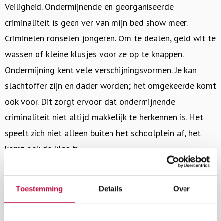
Veiligheid. Ondermijnende en georganiseerde
criminaliteit is geen ver van mijn bed show meer.
Criminelen ronselen jongeren. Om te dealen, geld wit te
wassen of kleine klusjes voor ze op te knappen.
Ondermijning kent vele verschijningsvormen. Je kan
slachtoffer zijn en dader worden; het omgekeerde komt
ook voor. Dit zorgt ervoor dat ondermijnende
criminaliteit niet altijd makkelijk te herkennen is. Het
speelt zich niet alleen buiten het schoolplein af, het
komt ook de klas in.
Dilemma’s bij ondermijnend gedrag van leerlingen
Toestemming
Details
Over
De mentor van Jordan heeft wel eens gezien dat een
leerlinge XTC in zijn klas aan het dealen was. Uiteraard