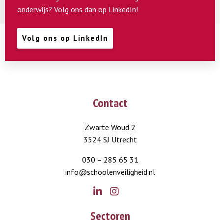
onderwijs? Volg ons dan op LinkedIn!
Volg ons op LinkedIn
Contact
Zwarte Woud 2
3524 SJ Utrecht
030 – 285 65 31
info@schoolenveiligheid.nl
Go
Go
Sectoren
to
to