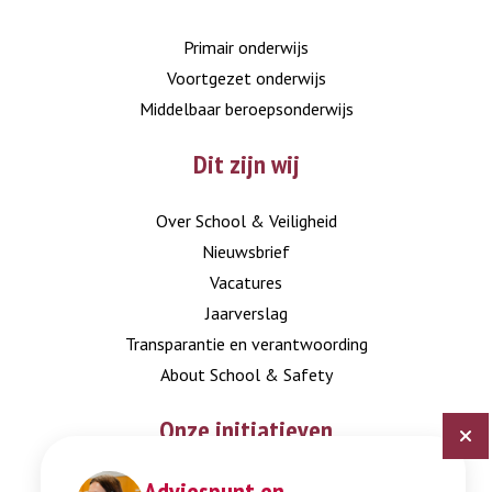
LinkedIn
Instagram
Primair onderwijs
Voortgezet onderwijs
Middelbaar beroepsonderwijs
Dit zijn wij
Over School & Veiligheid
Nieuwsbrief
Vacatures
Jaarverslag
Transparantie en verantwoording
About School & Safety
Onze initiatieven
Adviespunt en
Digitaal Veiligheidsplan