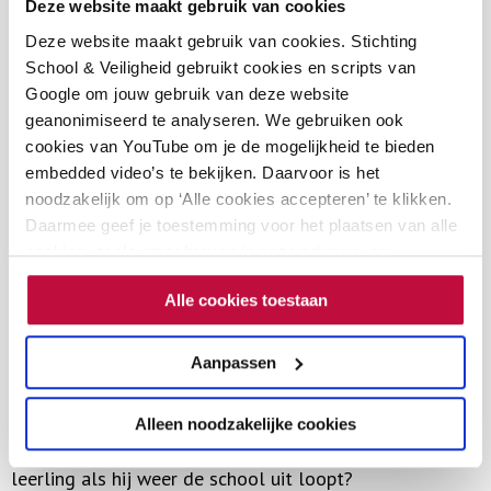
een grensoverschrijdende situatie, bij wet verboden.
Deze website maakt gebruik van cookies
Maar hij was bang. Bang dat als hij aangifte zou doen,
Deze website maakt gebruik van cookies. Stichting
School & Veiligheid gebruikt cookies en scripts van
er misschien repercussies zouden komen aan zijn adres
Google om jouw gebruik van deze website
of dat de betreffende leerlinge nog verder in de
geanonimiseerd te analyseren. We gebruiken ook
problemen zou komen.
cookies van YouTube om je de mogelijkheid te bieden
embedded video’s te bekijken. Daarvoor is het
Als je een leerling met een wapen aantreft, dan
noodzakelijk om op ‘Alle cookies accepteren’ te klikken.
Daarmee geef je toestemming voor het plaatsen van alle
ontstaat een onveilige situatie, waarop je wel MOET
cookies, zoals omschreven in onze privacy- en
acteren. In zo’n situatie moet je goed weten wat te
cookieverklaring. Als je niet alle cookies accepteert, dan
doen. Ondanks protocollen en een veiligheidsplan, heb
Alle cookies toestaan
kun je geen video's bekijken.
je ook te maken met angst, schaamte en taboe. Hoe pak
Aanpassen
je dit zorgvuldig aan, welke afwegingen maak je? Doe
je aangifte of niet? De veiligheid van de school en de
Alleen noodzakelijke cookies
klas staat voorop. Maar hoe veilig is de betreffende
leerling als hij weer de school uit loopt?