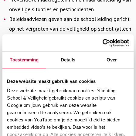
onveilige situaties en pestincidenten.
Beleidsadviezen geven aan de schoolleiding gericht
op het vergroten van de veiligheid op school (alleen
van toepassing als de taak van het coördineren van
het anti-pestbeleid niet door een leidinggevende
wordt uitgevoerd).
Toestemming
Details
Over
Aandachtspunten
Deze website maakt gebruik van cookies
Stimuleer betrokkenheid en participatie van het hele
Deze website maakt gebruik van cookies. Stichting
team. Zo zorg je voor gevoel van
School & Veiligheid gebruikt cookies en scripts van
Google om jouw gebruik van deze website
verantwoordelijkheid en eigenaarschap, waardoor
geanonimiseerd te analyseren. We gebruiken ook
teamleden meer geneigd zijn om het beleid te
cookies van YouTube om je de mogelijkheid te bieden
ondersteunen en uit te voeren.
embedded video’s te bekijken. Daarvoor is het
noodzakelijk om op ‘Alle cookies accepteren’ te klikken.
Evalueer en actualiseer regelmatig met elkaar het