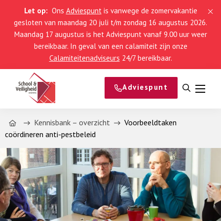
Let op:
Ons
Adviespunt
is vanwege de zomervakantie
gesloten van maandag 20 juli t/m zondag 16 augustus 2026.
Maandag 17 augustus is het Adviespunt vanaf 9.00 uur weer
bereikbaar. In geval van een calamiteit zijn onze
Calamiteitenadviseurs
24/7 bereikbaar.
Adviespunt
Open
Menu
zoeken
Home
Kennisbank – overzicht
Voorbeeldtaken
coördineren anti-pestbeleid