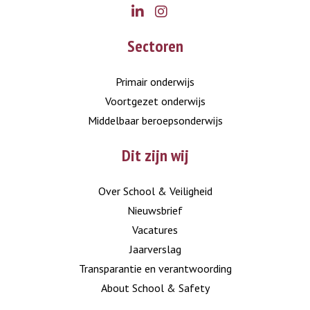
Go
Go
Sectoren
to
to
LinkedIn
Instagram
Primair onderwijs
Voortgezet onderwijs
Middelbaar beroepsonderwijs
Dit zijn wij
Over School & Veiligheid
Nieuwsbrief
Vacatures
Jaarverslag
Transparantie en verantwoording
About School & Safety