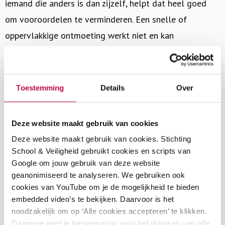
iemand die anders is dan zijzelf, helpt dat heel goed
om vooroordelen te verminderen. Een snelle of
oppervlakkige ontmoeting werkt niet en kan
stereotypes soms juist sterker maken. Denk hier als
onderwijsprofessional dan ook goed over na hoe je dit
wil aanpakken in de klas. Om te zorgen dat een
Toestemming
Details
Over
ontmoeting werkt, kun je het volgende doen:
Zorg dat leerlingen elkaar echt leren kennen. Laat ze
Deze website maakt gebruik van cookies
zich echt verplaatsen in het leven van de ander; het
Deze website maakt gebruik van cookies. Stichting
School & Veiligheid gebruikt cookies en scripts van
gaat erom dat ze gaan begrijpen hoe de ander zich
Google om jouw gebruik van deze website
voelt.
geanonimiseerd te analyseren. We gebruiken ook
Ook als onderwijsprofessional is het belangrijk dat jij
cookies van YouTube om je de mogelijkheid te bieden
embedded video’s te bekijken. Daarvoor is het
je leerlingen echt goed leert kennen. Neem hier ook
noodzakelijk om op ‘Alle cookies accepteren’ te klikken.
de tijd voor. Jij als docent zet de norm.
Daarmee geef je toestemming voor het plaatsen van alle