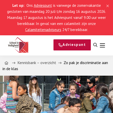
Let op:
Ons
Adviespunt
is vanwege de zomervakantie
gesloten van maandag 20 juli t/m zondag 16 augustus 2026.
Maandag 17 augustus is het Adviespunt vanaf 9.00 uur weer
bereikbaar. In geval van een calamiteit zijn onze
Calamiteitenadviseurs
24/7 bereikbaar.
Adviespunt
Open
Menu
zoeken
Home
Kennisbank – overzicht
Zo pak je discriminatie aan
in de klas