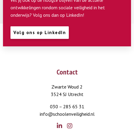
Wil jij ook op de hoogte blijven van de actuele
ontwikkelingen rondom sociale veiligheid in het
onderwijs? Volg ons dan op LinkedIn!
Volg ons op LinkedIn
Contact
Zwarte Woud 2
3524 SJ Utrecht
030 – 285 65 31
info@schoolenveiligheid.nl
Go
Go