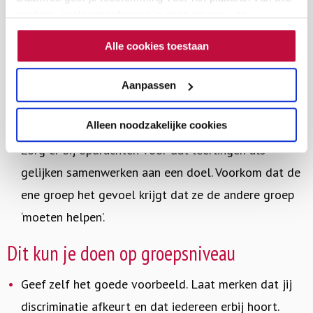
Nodig gastsprekers uit en laat deze mensen in de
cookies, zoals omschreven in onze privacy- en
cookieverklaring. Als je niet alle cookies accepteert, dan
klas vertellen over hun eigen leven. Bijvoorbeeld
Alle cookies toestaan
kun je geen video's bekijken.
iemand die is gevlucht uit een ander land.
Laat via films, boeken en theater verhalen zien of
Aanpassen
lezen waarin leerlingen kunnen meeleven met
Alleen noodzakelijke cookies
iemand die uitsluiting of discriminatie meemaakt.
Zorg er bij opdrachten voor dat leerlingen als
gelijken samenwerken aan een doel. Voorkom dat de
ene groep het gevoel krijgt dat ze de andere groep
‘moeten helpen’.
Dit kun je doen op groepsniveau
Geef zelf het goede voorbeeld. Laat merken dat jij
discriminatie afkeurt en dat iedereen erbij hoort.